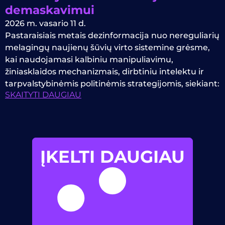
demaskavimui
2026 m. vasario 11 d.
Pastaraisiais metais dezinformacija nuo nereguliarių
melagingų naujienų šūvių virto sistemine grėsme,
kai naudojamasi kalbiniu manipuliavimu,
žiniasklaidos mechanizmais, dirbtiniu intelektu ir
tarpvalstybinėmis politinėmis strategijomis, siekiant:
SKAITYTI DAUGIAU
ĮKELTI DAUGIAU