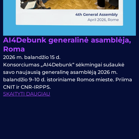
AI4Debunk generalinė asamblėja,
Roma
2026 m. balandžio 15 d.
Konsorciumas „AI4Debunk“ sėkmingai sušaukė
savo naujausią generalinę asamblėją 2026 m.
balandžio 9–10 d. istoriniame Romos mieste. Priima
CNIT ir CNR-IRPPS.
SKAITYTI DAUGIAU