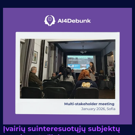
Įvairių suinteresuotųjų subjektų