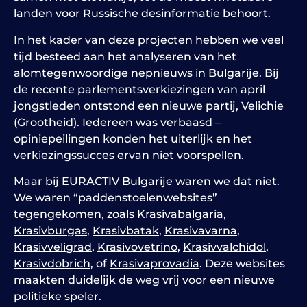
landen voor Russische desinformatie behoort.
In het kader van deze projecten hebben we veel
tijd besteed aan het analyseren van het
alomtegenwoordige nepnieuws in Bulgarije. Bij
de recente parlementsverkiezingen van april
jongstleden ontstond een nieuwe partij, Velichie
(Grootheid). Iedereen was verbaasd –
opiniepeilingen konden het uiterlijk en het
verkiezingssucces ervan niet voorspellen.
Maar bij EURACTIV Bulgarije waren we dat niet.
We waren “paddenstoelenwebsites”
tegengekomen, zoals
Krasivabalgaria
,
Krasivburgas
,
Krasivbatak
,
Krasivavarna
,
Krasivveligrad
,
Krasivovetrino
,
Krasivvalchidol
,
Krasivdobrich
, of
Krasivaprovadia
. Deze websites
maakten duidelijk de weg vrij voor een nieuwe
politieke speler.