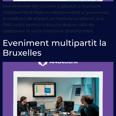
Universitatea din Letonia a găzduit o reuniune
multipartită la Riga cu reprezentanți ai guvernului,
ai mediului de afaceri, ai mediului academic și ai
ONG-urilor pentru a discuta despre căile de
colaborare în lupta împotriva dezinformării.
Eveniment multipartit la
Bruxelles