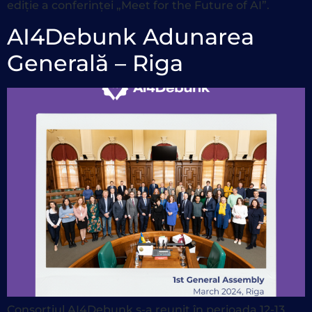
ediție a conferinței „Meet for the Future of AI”.
AI4Debunk Adunarea
Generală – Riga
Consorțiul AI4Debunk s-a reunit în perioada 12-13