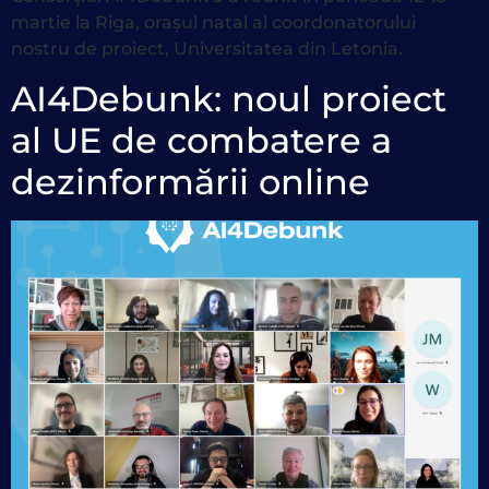
martie la Riga, orașul natal al coordonatorului
nostru de proiect, Universitatea din Letonia.
AI4Debunk: noul proiect
al UE de combatere a
dezinformării online