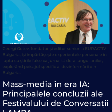
Georgi Gotev, fondator și editor senior la EURACTIV
Bulgaria, își împărtășește experiențele personale în
lupta cu știrile false ca jurnalist de-a lungul anilor,
explorând peisajul specific al dezinformării din
Bulgaria.
Mass-media în era IA:
Principalele concluzii ale
Festivalului de Conversații