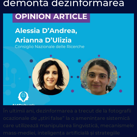
demonta dezinformarea
În ultimii ani, dezinformarea a trecut de la fotografii
ocazionale de „știri false” la o amenințare sistemică
care utilizează manipularea lingvistică, mecanismele
mass-mediei, inteligența artificială și strategiile