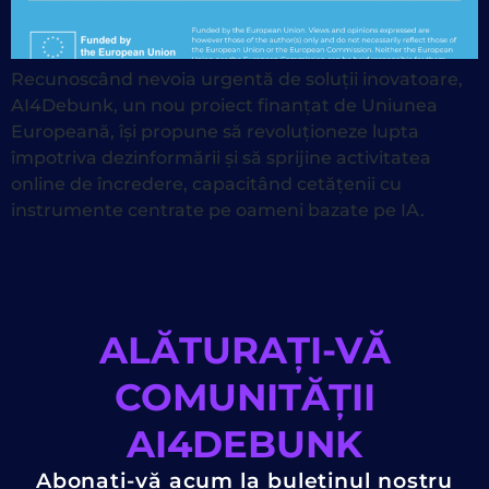
Recunoscând nevoia urgentă de soluții inovatoare,
AI4Debunk, un nou proiect finanțat de Uniunea
Europeană, își propune să revoluționeze lupta
împotriva dezinformării și să sprijine activitatea
online de încredere, capacitând cetățenii cu
instrumente centrate pe oameni bazate pe IA.
ALĂTURAȚI-VĂ
COMUNITĂȚII
AI4DEBUNK
Abonați-vă acum la buletinul nostru