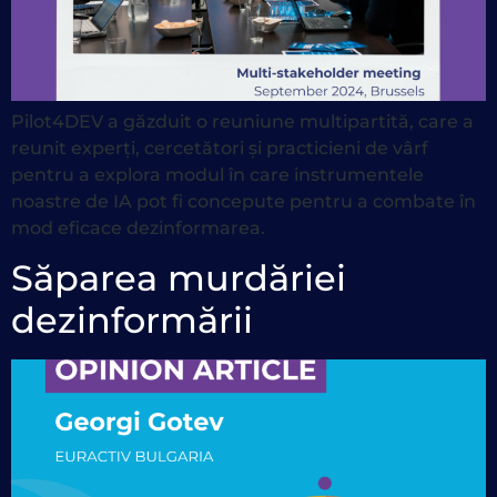
Pilot4DEV a găzduit o reuniune multipartită, care a
reunit experți, cercetători și practicieni de vârf
pentru a explora modul în care instrumentele
noastre de IA pot fi concepute pentru a combate în
mod eficace dezinformarea.
Săparea murdăriei
dezinformării