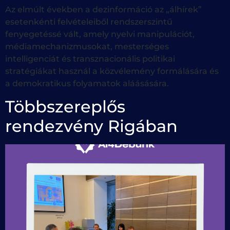
Az elmúlt években a dezinformáció az „álhírek”
esetenkénti felvételeiből rendszerszintű
fenyegetéssé vált, amely nyelvi manipulációt,
médiamechanizmusokat, mesterséges
intelligenciát és transznacionális politikai
stratégiákat használ a közvélemény formálására és
a demokratikus folyamatok aláásására.
Többszereplős
rendezvény Rigában