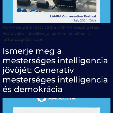
Az AI4Debunk részt vett a LAMPA Beszélgetési
Fesztiválon, amelyre július 6-án került sor a
lettországi Cēsisben.
Ismerje meg a
mesterséges intelligencia
jövőjét: Generatív
mesterséges intelligencia
és demokrácia