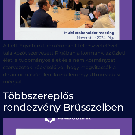
A Lett Egyetem több érdekelt fél részvételével
találkozót szervezett Rigában a kormány, az üzleti
élet, a tudományos élet és a nem kormányzati
szervezetek képviselőivel, hogy megvitassák a
dezinformáció elleni küzdelem együttműködési
módjait.
Többszereplős
rendezvény Brüsszelben