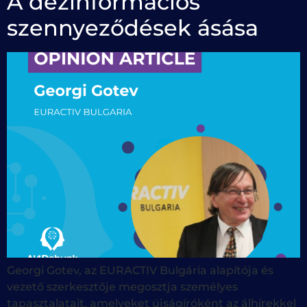
A dezinformációs
szennyeződések ásása
Georgi Gotev, az EURACTIV Bulgária alapítója és
vezető szerkesztője megosztja személyes
tapasztalatait, amelyeket újságíróként az álhírekkel