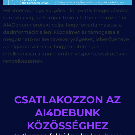
Felismerve, hogy sürgősen innovatív megoldásokra
van szükség, az Európai Unió által finanszírozott új
AI4Debunk projekt célja, hogy forradalmasítsa a
dezinformáció elleni küzdelmet és támogassa a
megbízható online tevékenységeket, lehetővé téve
a polgárok számára, hogy mesterséges
intelligencián alapuló, emberközpontú eszközökkel
rendelkezzenek.
CSATLAKOZZON AZ
AI4DEBUNK
KÖZÖSSÉGHEZ