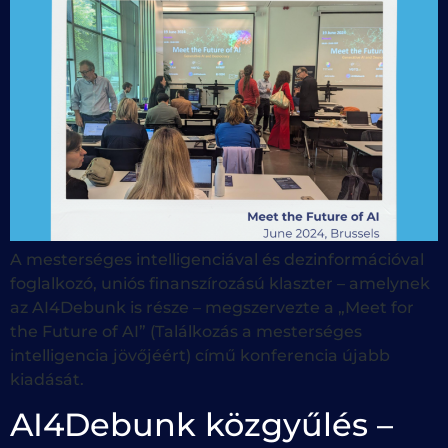
A mesterséges intelligenciával és dezinformációval
foglalkozó, uniós finanszírozású klaszter – amelynek
az AI4Debunk is része – megszervezte a „Meet for
the Future of AI” (Találkozás a mesterséges
intelligencia jövőjéért) című konferencia újabb
kiadását.
AI4Debunk közgyűlés –