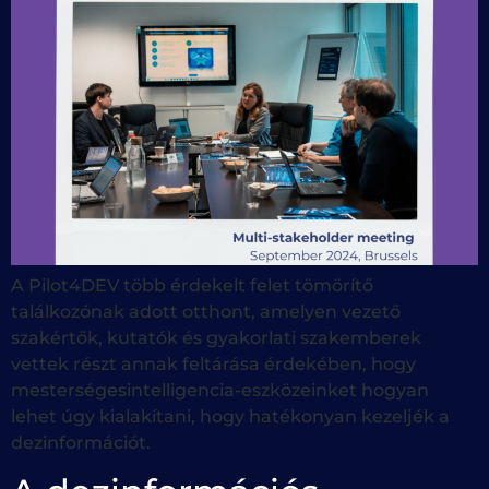
A Pilot4DEV több érdekelt felet tömörítő
találkozónak adott otthont, amelyen vezető
szakértők, kutatók és gyakorlati szakemberek
vettek részt annak feltárása érdekében, hogy
mesterségesintelligencia-eszközeinket hogyan
lehet úgy kialakítani, hogy hatékonyan kezeljék a
dezinformációt.