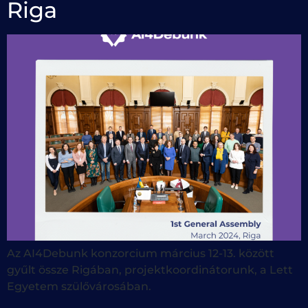
Riga
Az AI4Debunk konzorcium március 12-13. között
gyűlt össze Rigában, projektkoordinátorunk, a Lett
Egyetem szülővárosában.