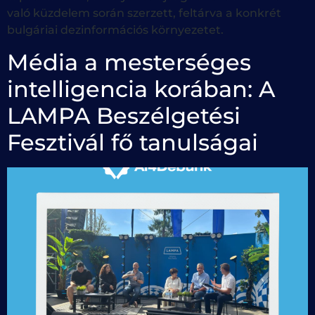
való küzdelem során szerzett, feltárva a konkrét
bulgáriai dezinformációs környezetet.
Média a mesterséges
intelligencia korában: A
LAMPA Beszélgetési
Fesztivál fő tanulságai