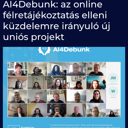
AI4Debunk: az online
félretájékoztatás elleni
küzdelemre irányuló új
uniós projekt