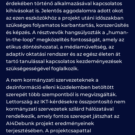
érdekében történő alkalmazásával kapcsolatos
kihívásokat is. Jelentős aggodalomra adott okot
az ezen eszközökhöz a projekt utáni időszakban
szükséges folyamatos karbantartás, korszerűsítés
és képzés. A résztvevők hangsúlyozták a „human-
in-the-loop” megközelítés fontosságát, amely az
etikus döntéshozatal, a médiaműveltség, az
adaptív oktatási rendszer és az egész életen át
tartó tanulással kapcsolatos kezdeményezések
szükségességével foglalkozik.
A nem kormányzati szervezeteknek a
dezinformáció elleni küzdelemben betöltött
szerepét több szempontból is megvizsgálták.
Lettország az IKT-kérdésekre összpontosító nem
kormányzati szervezetek szilárd hálózatával
rendelkezik, amely fontos szerepet játszhat az
AI4Debunk projekt eredményeinek
terjesztésében. A projektcsapattal