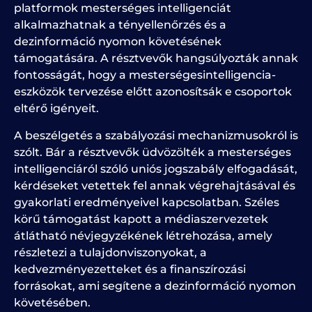
platformok mesterséges intelligenciát
alkalmazhatnak a tényellenőrzés és a
dezinformáció nyomon követésének
támogatására. A résztvevők hangsúlyozták annak
fontosságát, hogy a mesterségesintelligencia-
eszközök tervezése előtt azonosítsák e csoportok
eltérő igényeit.
A beszélgetés a szabályozási mechanizmusokról is
szólt. Bár a résztvevők üdvözölték a mesterséges
intelligenciáról szóló uniós jogszabály elfogadását,
kérdéseket vetettek fel annak végrehajtásával és
gyakorlati eredményeivel kapcsolatban. Széles
körű támogatást kapott a médiaszervezetek
átlátható névjegyzékének létrehozása, amely
részletezi a tulajdonviszonyokat, a
kedvezményezetteket és a finanszírozási
forrásokat, ami segítene a dezinformáció nyomon
követésében.