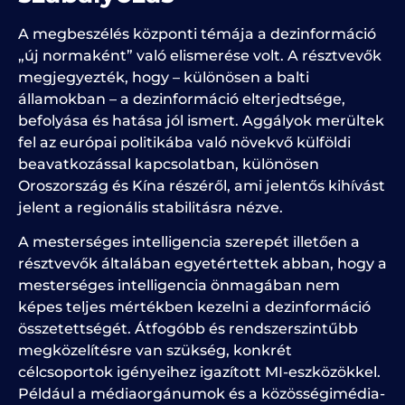
A megbeszélés központi témája a dezinformáció
„új normaként” való elismerése volt. A résztvevők
megjegyezték, hogy – különösen a balti
államokban – a dezinformáció elterjedtsége,
befolyása és hatása jól ismert. Aggályok merültek
fel az európai politikába való növekvő külföldi
beavatkozással kapcsolatban, különösen
Oroszország és Kína részéről, ami jelentős kihívást
jelent a regionális stabilitásra nézve.
A mesterséges intelligencia szerepét illetően a
résztvevők általában egyetértettek abban, hogy a
mesterséges intelligencia önmagában nem
képes teljes mértékben kezelni a dezinformáció
összetettségét. Átfogóbb és rendszerszintűbb
megközelítésre van szükség, konkrét
célcsoportok igényeihez igazított MI-eszközökkel.
Például a médiaorgánumok és a közösségimédia-