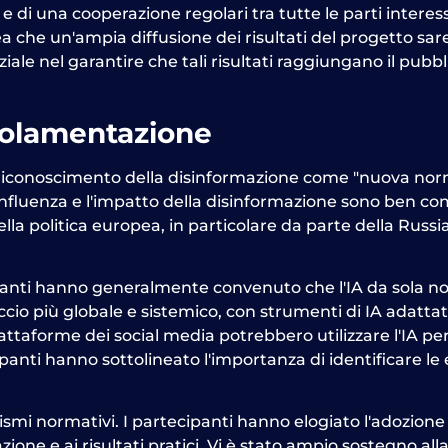
di una cooperazione regolari tra tutte le parti interess
inea che un'ampia diffusione dei risultati del progetto s
iale nel garantire che tali risultati raggiungano il pubb
olamentazione
l riconoscimento della disinformazione come "nuova norma
, l'influenza e l'impatto della disinformazione sono ben
lla politica europea, in particolare da parte della Russi
ecipanti hanno generalmente convenuto che l'IA da sola 
io più globale e sistemico, con strumenti di IA adattati 
ttaforme dei social media potrebbero utilizzare l'IA per so
anti hanno sottolineato l'importanza di identificare le 
mi normativi. I partecipanti hanno elogiato l'adozione 
azione e ai risultati pratici. Vi è stato ampio sostegno a