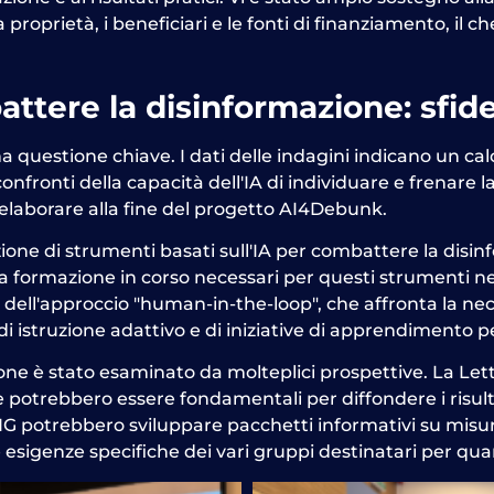
 proprietà, i beneficiari e le fonti di finanziamento, il c
attere la disinformazione
: sfi
 questione chiave. I dati delle indagini indicano un calo
onfronti della capacità dell'IA di individuare e frenare
a elaborare alla fine del progetto AI4Debunk.
azione di strumenti basati sull'IA per combattere la dis
 formazione in corso necessari per questi strumenti nel
dell'approccio "human-in-the-loop", che affronta la nece
di istruzione adattivo e di iniziative di apprendimento
zione è stato esaminato da molteplici prospettive. La Le
che potrebbero essere fondamentali per diffondere i risu
G potrebbero sviluppare pacchetti informativi su misura 
 esigenze specifiche dei vari gruppi destinatari per quan