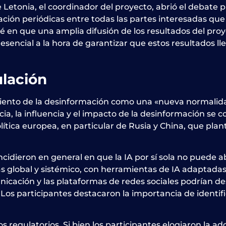
e Letonia
, el coordinador del proyecto, abrió el debat
ación periódicas entre todas las partes interesadas que 
apié en que una amplia difusión de los resultados del pr
encial a la hora de garantizar que estos resultados lle
lación
iento de la desinformación como una «nueva normalida
encia, la influencia y el impacto de la desinformación 
olítica europea, en particular de Rusia y China, que pla
oincidieron en general en que la IA por sí sola no pued
global y sistémico, con herramientas de IA adaptadas a
icación y las plataformas de redes sociales podrían des
Los participantes destacaron la importancia de identifi
regulatorios. Si bien los participantes elogiaron la ado