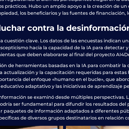
os prácticos. Hubo un amplio apoyo a la creación de un
iedad, los beneficiarios y las fuentes de financiación, 
luchar contra la desinformació
a cuestión clave. Los datos de las encuestas indican un
cepticismo hacia la capacidad de la IA para detectar y
ramientas que deben elaborarse al final del proyecto AI4
ación de herramientas basadas en la IA para combatir l
 actualización y la capacitación requeridas para estas 
mportancia del enfoque «humano en el bucle», que abor
a educativo adaptativo y las iniciativas de aprendizaje
esinformación se examinó desde múltiples perspectivas.
podría ser fundamental para difundir los resultados de
ar paquetes de información adaptados a diferentes púb
ecíficas de diversos grupos destinatarios en relación co