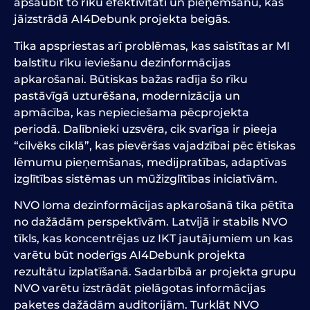
apšaubīt to rīku efektivitāti un pieņemšanu, kas
jāizstrādā AI4Debunk projekta beigās.
Tika apspriestas arī problēmas, kas saistītas ar MI
balstītu rīku ieviešanu dezinformācijas
apkarošanai. Būtiskas bažas radīja šo rīku
pastāvīgā uzturēšana, modernizācija un
apmācība, kas nepieciešama pēcprojekta
periodā. Dalībnieki uzsvēra, cik svarīga ir pieeja
“cilvēks ciklā”, kas pievēršas vajadzībai pēc ētiskas
lēmumu pieņemšanas, medijpratības, adaptīvas
izglītības sistēmas un mūžizglītības iniciatīvām.
NVO loma dezinformācijas apkarošanā tika pētīta
no dažādām perspektīvām. Latvijā ir stabils NVO
tīkls, kas koncentrējas uz IKT jautājumiem un kas
varētu būt noderīgs AI4Debunk projekta
rezultātu izplatīšanā. Sadarbībā ar projekta grupu
NVO varētu izstrādāt pielāgotas informācijas
paketes dažādām auditorijām. Turklāt NVO