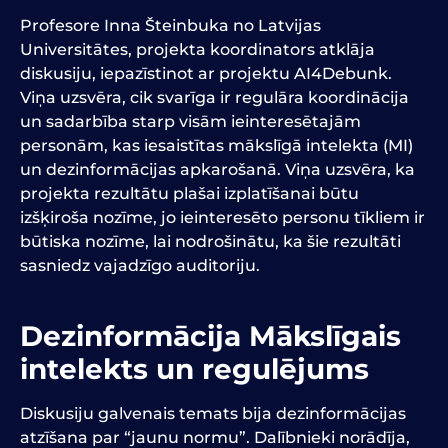
Profesore Inna
Šteinbuka no Latvijas
Universitātes
, projekta koordinators atklāja
diskusiju, iepazīstinot ar projektu AI4Debunk.
Viņa uzsvēra, cik svarīga ir regulāra koordinācija
un sadarbība starp visām ieinteresētajām
personām, kas iesaistītas mākslīgā intelekta (MI)
un dezinformācijas apkarošanā. Viņa uzsvēra, ka
projekta rezultātu plašai izplatīšanai būtu
izšķiroša nozīme, jo ieinteresēto personu tīkliem ir
būtiska nozīme, lai nodrošinātu, ka šie rezultāti
sasniedz vajadzīgo auditoriju.
Dezinformācija
Mākslīgais
intelekts
un regulējums
Diskusiju galvenais temats bija dezinformācijas
atzīšana par “jaunu normu”. Dalībnieki norādīja,