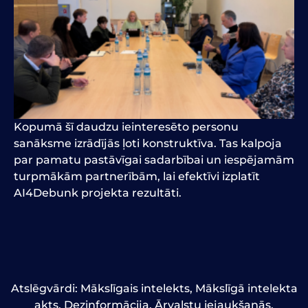
Kopumā šī daudzu ieinteresēto personu
sanāksme izrādījās ļoti konstruktīva. Tas kalpoja
par pamatu pastāvīgai sadarbībai un iespējamām
turpmākām partnerībām, lai efektīvi
izplatīt
AI4Debunk projekta rezultāti.
Atslēgvārdi:
Mākslīgais intelekts
,
Mākslīgā intelekta
akts
,
Dezinformācija
,
Ārvalstu iejaukšanās
,