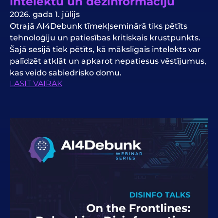
intelektu un dezinformāciju
2026. gada 1. jūlijs
Otrajā AI4Debunk tīmekļseminārā tiks pētīts
tehnoloģiju un patiesības kritiskais krustpunkts.
Šajā sesijā tiek pētīts, kā mākslīgais intelekts var
palīdzēt atklāt un apkarot nepatiesus vēstījumus,
kas veido sabiedrisko domu.
LASĪT VAIRĀK