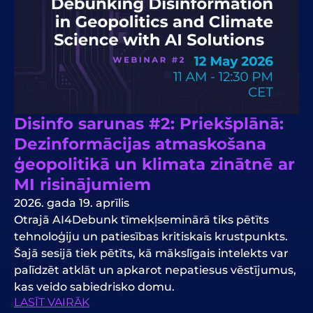
Disinfo sarunas #2: Priekšplānā:
Dezinformācijas atmaskošana
ģeopolitikā un klimata zinātnē ar
MI risinājumiem
2026. gada 19. aprīlis
Otrajā AI4Debunk tīmekļseminārā tiks pētīts
tehnoloģiju un patiesības kritiskais krustpunkts.
Šajā sesijā tiek pētīts, kā mākslīgais intelekts var
palīdzēt atklāt un apkarot nepatiesus vēstījumus,
kas veido sabiedrisko domu.
LASĪT VAIRĀK