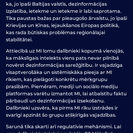
ka, jo īpaši Baltijas valstīs, dezinformācijas
izplatība, ietekme un ietekme ir labi saprotama.
Tika paustas bažas par pieaugošo ārvalstu, jo īpaši
Krievijas un Ķīnas, iejaukšanos Eiropas politikā,
kas rada būtiskas problēmas reģionālajai
stabilitātei.
Attiecībā uz MI lomu dalībnieki kopumā vienojās,
ka mākslīgais intelekts viens pats nevar pilnībā
novērst dezinformācijas sarežģītību. Ir vajadzīga
visaptverošāka un sistēmiskāka pieeja ar MI
rīkiem, kas pielāgoti konkrētu mērķgrupu
prasībām. Piemēram, mediji un sociālo mediju
platformas varētu izmantot MI, lai atbalstītu faktu
pārbaudi un dezinformācijas izsekošanu.
Dalībnieki uzsvēra, ka pirms MI rīku izstrādes ir
svarīgi apzināt šo grupu atšķirīgās vajadzības.
Sarunā tika skarti arī regulatīvie mehānismi. Lai