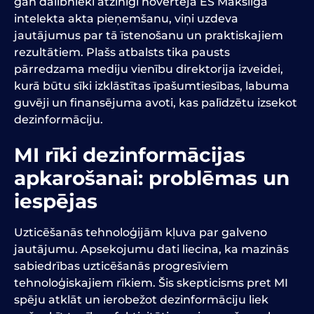
gan dalībnieki atzinīgi novērtēja ES Mākslīgā
intelekta akta pieņemšanu, viņi uzdeva
jautājumus par tā īstenošanu un praktiskajiem
rezultātiem. Plašs atbalsts tika pausts
pārredzama mediju vienību direktorija izveidei,
kurā būtu sīki izklāstītas īpašumtiesības, labuma
guvēji un finansējuma avoti, kas palīdzētu izsekot
dezinformāciju.
MI rīki dezinformācijas
apkarošanai
: problēmas un
iespējas
Uzticēšanās tehnoloģijām kļuva par galveno
jautājumu. Apsekojumu dati liecina, ka mazinās
sabiedrības uzticēšanās progresīviem
tehnoloģiskajiem rīkiem. Šis skepticisms pret MI
spēju atklāt un ierobežot dezinformāciju liek