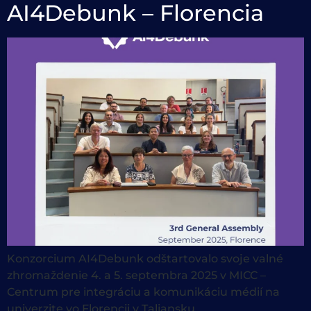
AI4Debunk – Florencia
Konzorcium AI4Debunk odštartovalo svoje valné
zhromaždenie 4. a 5. septembra 2025 v MICC –
Centrum pre integráciu a komunikáciu médií na
univerzite vo Florencii v Taliansku.