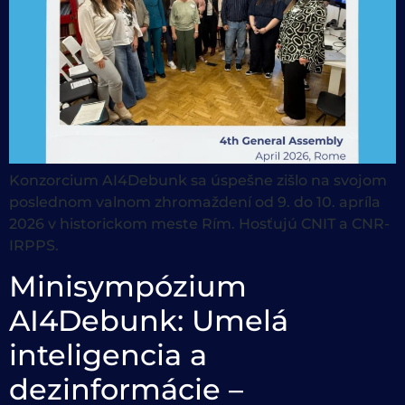
Konzorcium AI4Debunk sa úspešne zišlo na svojom
poslednom valnom zhromaždení od 9. do 10. apríla
2026 v historickom meste Rím. Hosťujú CNIT a CNR-
IRPPS.
Minisympózium
AI4Debunk: Umelá
inteligencia a
dezinformácie –