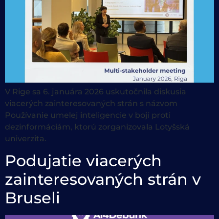
V Rige sa 6. januára 2026 uskutočnila diskusia
viacerých zainteresovaných strán s názvom
Používanie umelej inteligencie v boji proti
dezinformáciám, ktorú zorganizovala Lotyšská
univerzita.
Podujatie viacerých
zainteresovaných strán v
Bruseli