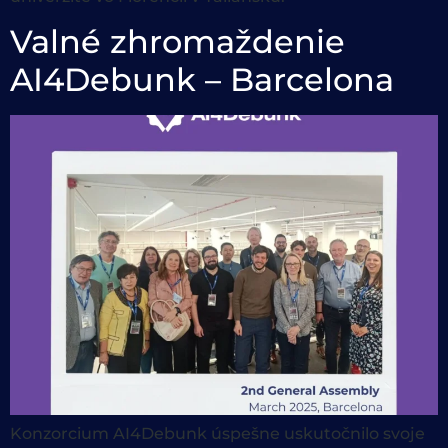
Valné zhromaždenie
AI4Debunk – Barcelona
Konzorcium AI4Debunk úspešne uskutočnilo svoje