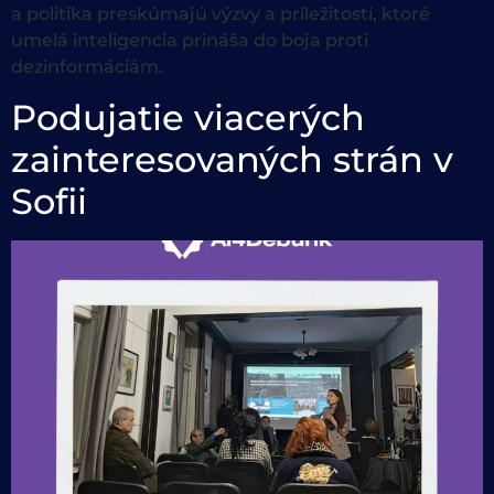
a politika preskúmajú výzvy a príležitosti, ktoré
umelá inteligencia prináša do boja proti
dezinformáciám.
Podujatie viacerých
zainteresovaných strán v
Sofii