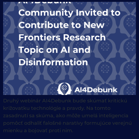
Druhý webinár AI4Debunk bude skúmať kritickú
križovatku technológie a pravdy. Na tomto
zasadnutí sa skúma, ako môže umelá inteligencia
pomôcť odhaliť falošné naratívy formujúce verejnú
mienku a bojovať proti nim.