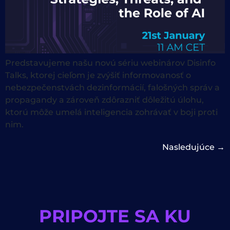
Predstavujeme našu novú sériu webinárov Disinfo
Talks, ktorej cieľom je zvýšiť informovanosť o
nebezpečenstvách dezinformácií, falošných správ a
propagandy a zároveň zdôrazniť dôležitú úlohu,
ktorú môže umelá inteligencia zohrávať v boji proti
nim.
Nasledujúce
→
PRIPOJTE SA KU