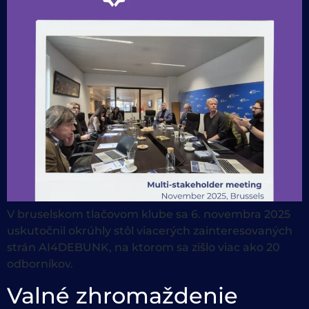
V bruselskom tlačovom klube sa 6. novembra 2025
uskutočnil okrúhly stôl viacerých zainteresovaných
strán AI4DEBUNK, na ktorom sa zišlo viac ako 20
odborníkov.
Valné zhromaždenie