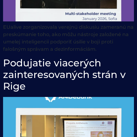
EUalive zorganizovala verejnú diskusiu zameranú na
preskúmanie toho, ako môžu nástroje založené na
umelej inteligencii podporiť úsilie v boji proti
falošným správam a dezinformáciám.
Podujatie viacerých
zainteresovaných strán v
Rige