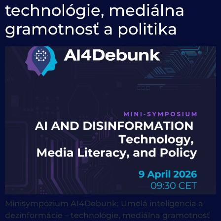
technológie, mediálna
gramotnosť a politika
Minisympózium AI4Debunk: Umelá inteligencia a
dezinformácie – technológie, mediálna gramotnosť