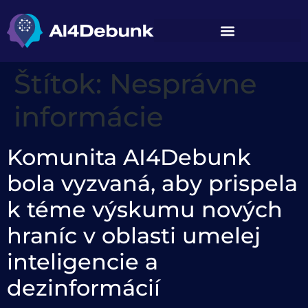
na obsah
Štítok:
Nesprávne
informácie
Komunita AI4Debunk
bola vyzvaná, aby prispela
k téme výskumu nových
hraníc v oblasti umelej
inteligencie a
dezinformácií