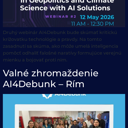
Druhý webinár AI4Debunk bude skúmať kritickú
križovatku technológie a pravdy. Na tomto
zasadnutí sa skúma, ako môže umelá inteligencia
pomôcť odhaliť falošné naratívy formujúce verejnú
mienku a bojovať proti nim.
Valné zhromaždenie
AI4Debunk – Rím