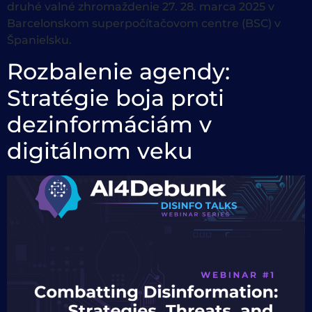
druhé valné zhromaždenie 27. 28. marca 2025 v
Barcelonskom superpočítačovom centre (BSC) v
Španielsku.
Rozbalenie agendy:
Stratégie boja proti
dezinformáciám v
digitálnom veku