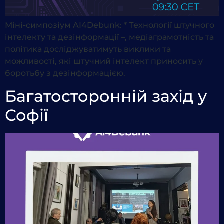
Міні-симпозіум AI4Debunk: * Технології штучного
інтелекту та дезінформації –, медіаграмотність та
політика досліджуватимуть виклики та
можливості, які штучний інтелект приносить у
боротьбу з дезінформацією.
Багатосторонній захід у
Софії