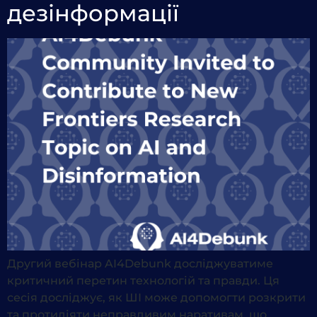
дезінформації
Другий вебінар AI4Debunk досліджуватиме
критичний перетин технологій та правди. Ця
сесія досліджує, як ШІ може допомогти розкрити
та протидіяти неправдивим наративам, що