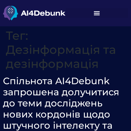
вмісту
Тег:
Дезінформація та
дезінформація
Спільнота AI4Debunk
запрошена долучитися
до теми досліджень
нових кордонів щодо
штучного інтелекту та