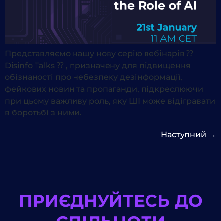
Представляємо нашу нову серію вебінарів ⁇
Disinfo Talks ⁇ , призначену для підвищення
обізнаності про небезпеку дезінформації,
фейкових новин та пропаганди, підкреслюючи
при цьому важливу роль, яку ШІ може відігравати
в боротьбі з ними.
Наступний
→
ПРИЄДНУЙТЕСЬ ДО