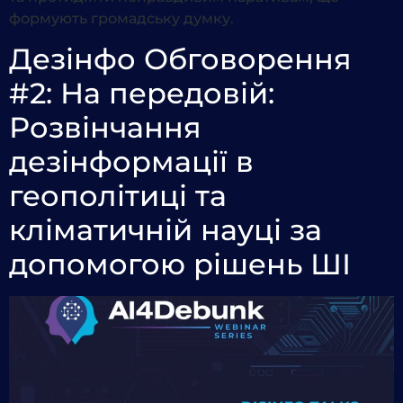
формують громадську думку.
Дезінфо Обговорення
#2: На передовій:
Розвінчання
дезінформації в
геополітиці та
кліматичній науці за
допомогою рішень ШІ