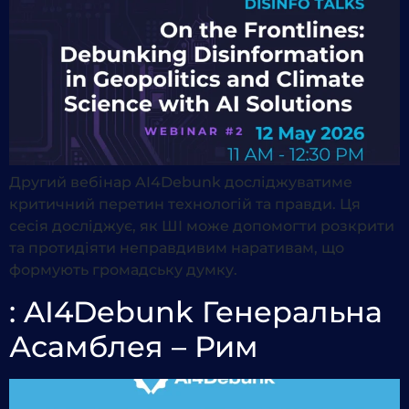
Другий вебінар AI4Debunk досліджуватиме
критичний перетин технологій та правди. Ця
сесія досліджує, як ШІ може допомогти розкрити
та протидіяти неправдивим наративам, що
формують громадську думку.
: AI4Debunk Генеральна
Асамблея – Рим