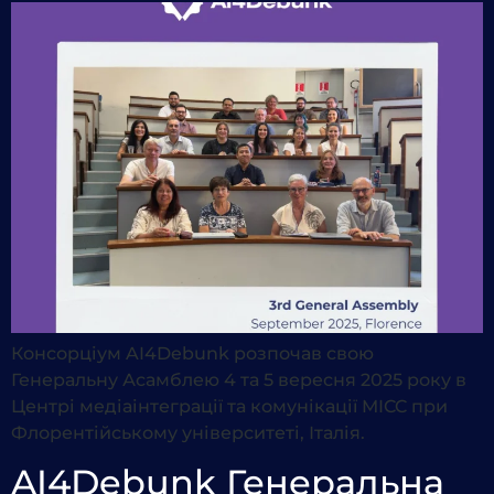
Консорціум AI4Debunk розпочав свою
Генеральну Асамблею 4 та 5 вересня 2025 року в
Центрі медіаінтеграції та комунікації MICC при
Флорентійському університеті, Італія.
AI4Debunk Генеральна