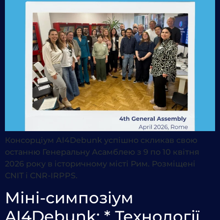
Консорціум AI4Debunk успішно скликав свою
останню Генеральну Асамблею з 9 по 10 квітня
2026 року в історичному місті Рим. Розміщені
CNIT і CNR-IRPPS.
Міні-симпозіум
AI4Debunk: * Технології