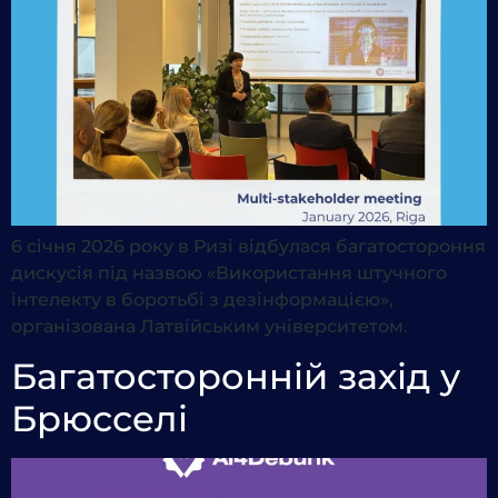
6 січня 2026 року в Ризі відбулася багатостороння
дискусія під назвою «Використання штучного
інтелекту в боротьбі з дезінформацією»,
організована Латвійським університетом.
Багатосторонній захід у
Брюсселі