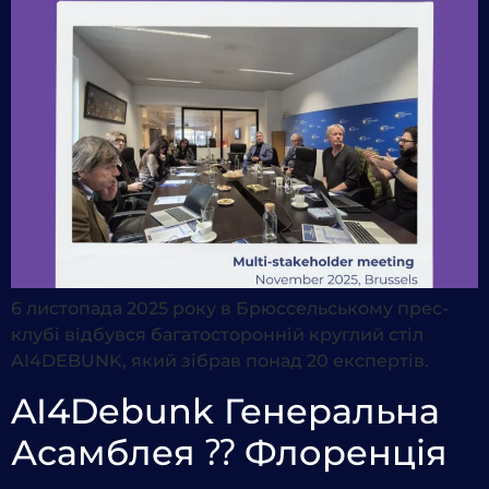
6 листопада 2025 року в Брюссельському прес-
клубі відбувся багатосторонній круглий стіл
AI4DEBUNK, який зібрав понад 20 експертів.
AI4Debunk Генеральна
Асамблея ⁇ Флоренція