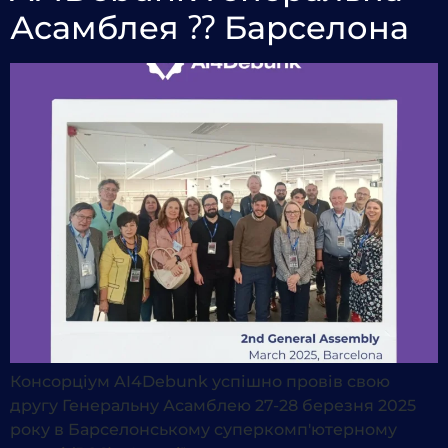
Асамблея ⁇ Барселона
Консорціум AI4Debunk успішно провів свою
другу Генеральну Асамблею 27-28 березня 2025
року в Барселонському суперкомп'ютерному