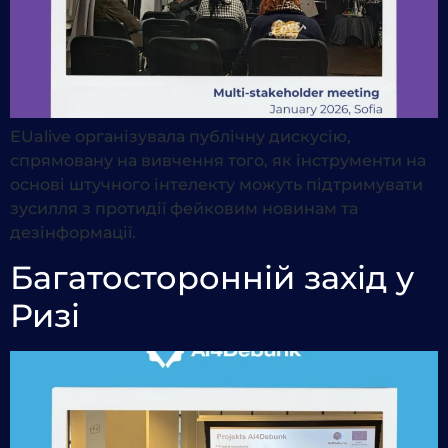
EUalive організувала публічну дискусію,
спрямовану на вивчення того, як інструменти на
основі штучного інтелекту можуть підтримувати
зусилля з протидії фейковим новинам та
дезінформації.
Багатосторонній захід у
Ризі