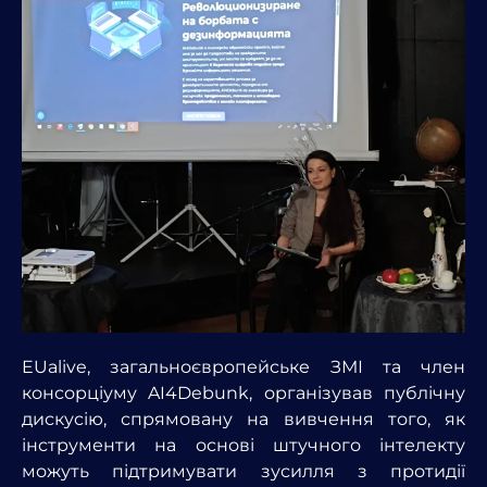
EUalive, загальноєвропейське ЗМІ та член
консорціуму AI4Debunk, організував публічну
дискусію, спрямовану на вивчення того, як
інструменти на основі штучного інтелекту
можуть підтримувати зусилля з протидії