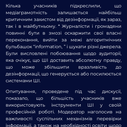
Кілька учасників підкреслили, що
медіаграмотність залишається найбільш
критичним захистом від дезінформації, як зараз,
так і в майбутньому. * Журналісти і громадяни
повинні бути в змозі оскаржити свої власні
переконання, вийти за межі алгоритмічних
бульбашок “information, ” і шукати різні джерела.
Були висловлені побоювання щодо аудиторії,
яка очікує, що ШІ доставить абсолютну правду,
що може збільшити вразливість до
дезінформації, що генерується або посилюється
системами ШІ.
Опитування, проведене під час дискусії,
показало, що більшість учасників вже
використовують інструменти ШІ у своїй
професійній роботі. Модератор наголосив на
важливості суспільних механізмів перевірки
інформації, а також на необхідності освіти щодо