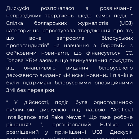
Дискусія розпочалася з розвінчання
неправдивих тверджень щодо самої події. *
Спілка болгарських журналістів (UBJ)
категорично спростувала твердження про те,
що вона запросила “білоруських
пропагандистів” на навчання з боротьби з
фейковими новинами, що фінансується ЄС.
Голова УБЖ заявив, що звинувачення походять
від оманливого видання білоруського
державного видання «Мінські новини» і пізніше
були підтримані білоруськими опозиційними
ЗМІ без перевірки.
* У дійсності, подія була одногодинною
публічною дискусією під назвою “Artificial
Intelligence and Fake News: * Що таке робоче
рішення? ”, організований EUalive та
розміщений у приміщенні UBJ. Дискусія