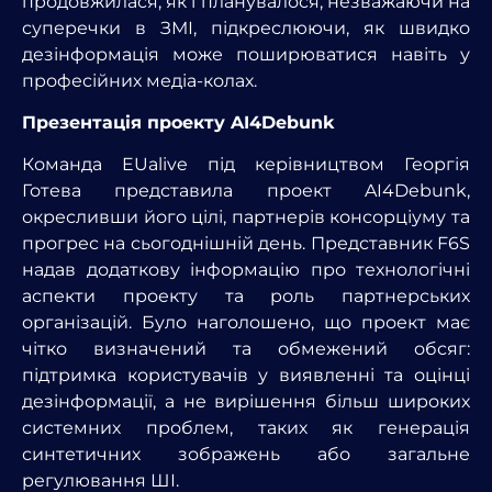
продовжилася, як і планувалося, незважаючи на
суперечки в ЗМІ, підкреслюючи, як швидко
дезінформація може поширюватися навіть у
професійних медіа-колах.
Презентація проекту AI4Debunk
Команда EUalive під керівництвом Георгія
Готева представила проект AI4Debunk,
окресливши його цілі, партнерів консорціуму та
прогрес на сьогоднішній день. Представник F6S
надав додаткову інформацію про технологічні
аспекти проекту та роль партнерських
організацій. Було наголошено, що проект має
чітко визначений та обмежений обсяг:
підтримка користувачів у виявленні та оцінці
дезінформації, а не вирішення більш широких
системних проблем, таких як генерація
синтетичних зображень або загальне
регулювання ШІ.