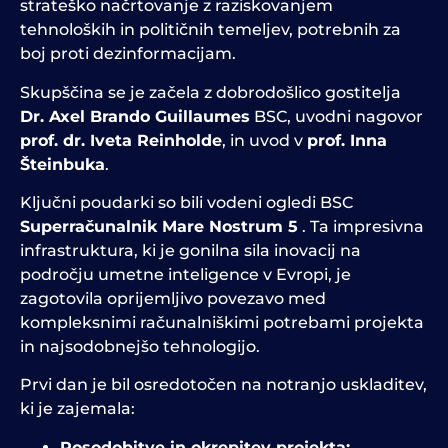
strateško načrtovanje z raziskovanjem
tehnoloških in političnih temeljev, potrebnih za
boj proti dezinformacijam.
Skupščina se je začela z dobrodošlico gostitelja
Dr. Axel Brando Guillaumes
BSC, uvodni nagovor
prof. dr. Iveta Reinholde
, in uvod v
prof. Inna
Šteinbuka
.
Ključni poudarki so bili vodeni ogledi BSC
Superračunalnik Mare Nostrum 5
. Ta impresivna
infrastruktura, ki je gonilna sila inovacij na
področju umetne inteligence v Evropi, je
zagotovila oprijemljivo povezavo med
kompleksnimi računalniškimi potrebami projekta
in najsodobnejšo tehnologijo.
Prvi dan je bil osredotočen na notranjo uskladitev,
ki je zajemala:
Posodobitve in okrepitev projekta;