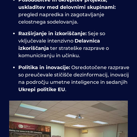
uskladitev med delovnimi skupinami:
pregled napredka in zagotavljanje
celostnega sodelovanja.
Razširjanje in izkoriščanje:
Seje so
vključevale intenzivno
Delavnica
izkoriščanja
ter strateške razprave o
komuniciranju in učinku.
Politika in inovacije:
Osredotočene razprave
so preučevale stičišče dezinformacij, inovacij
na področju umetne inteligence in sedanjih
Ukrepi politike EU
.