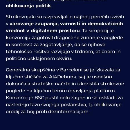
oblikovanja politik
.
Strokovnjaki so razpravljali o najbolj perečih izzivih
v
varovanje zaupanja, varnosti in demokratičnih
vrednot v digitalnem prostoru
. Ta simpozij je
konzorciju zagotovil dragocene zunanje vpoglede
in kontekst za zagotavljanje, da se njihove
tehnološke rešitve razvijajo v trdnem, etičnem in
politično usklajenem okviru.
Generalna skupščina v Barceloni se je izkazala za
ključno stičišče za AI4Debunk, saj je uspešno
dokončala strateške načrte in izkoristila strokovne
poglede na ključno temo upravljanja platform.
Konzorcij je BSC pustil poln zagon in se uskladil za
naslednjo fazo svojega poslanstva, tj. oblikovanje
orodij za boj proti dezinformacijam.