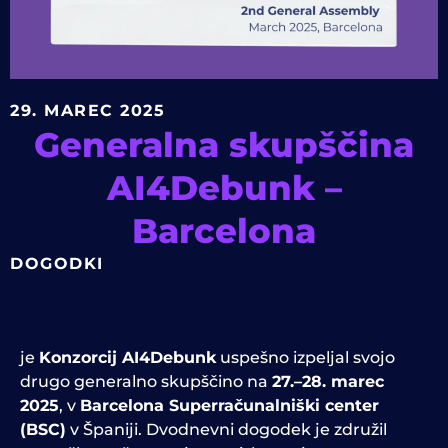
29. MAREC 2025
Generalna skupščina
AI4Debunk –
Barcelona
DOGODKI
je
Konzorcij AI4Debunk
uspešno izpeljal svojo
drugo generalno skupščino na
27.–28. marec
2025
, v
Barcelona Superračunalniški center
(BSC)
v Španiji. Dvodnevni dogodek je združil