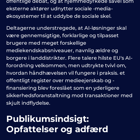
offentlige debat, og at hjemmedyrkede såvel som
eksterne aktører udnytter sociale ‑media-
økosystemer til at uddybe de sociale skel.
Deltagerne understregede, at AI-løsninger skal
være gennemsigtige, forklarlige og tilpasset
brugere med meget forskellige
mediekendskabsniveauer, navnlig ældre og
borgere i landdistrikter. Flere talere hilste EU's AI-
forordning velkommen, men udtrykte tvivl om,
hvordan håndhævelsen vil fungere i praksis. et
offentligt register over medieejerskab og -
finansiering blev foreslået som en yderligere
sikkerhedsforanstaltning mod transaktioner med
skjult indflydelse.
Publikumsindsigt:
Opfattelser og adfærd