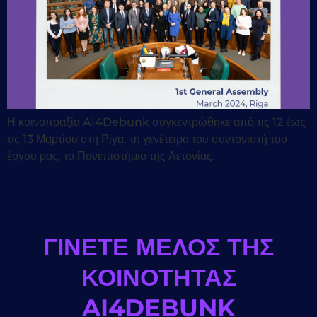
Η κοινοπραξία AI4Debunk συγκεντρώθηκε από τις 12 έως
τις 13 Μαρτίου στη Ρίγα, τη γενέτειρα του συντονιστή του
έργου μας, το Πανεπιστήμιο της Λετονίας.
ΓΊΝΕΤΕ ΜΈΛΟΣ ΤΗΣ
ΚΟΙΝΌΤΗΤΑΣ
AI4DEBUNK