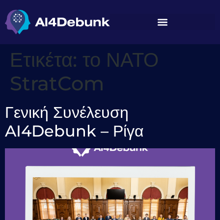
περιεχόμενο
Ετικέτα:
το ΝΑΤΟ
StratCom
Γενική Συνέλευση
AI4Debunk – Ρίγα