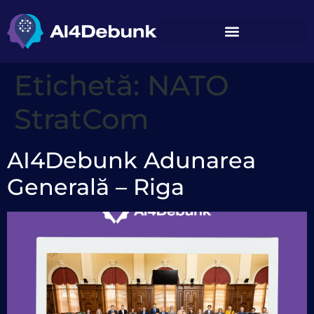
conținut
Etichetă:
NATO
StratCom
AI4Debunk Adunarea
Generală – Riga