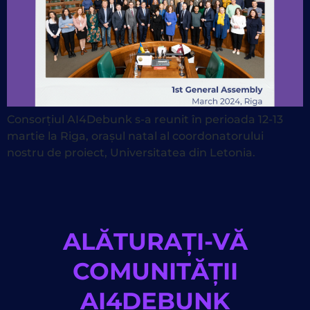
Consorțiul AI4Debunk s-a reunit în perioada 12-13
martie la Riga, orașul natal al coordonatorului
nostru de proiect, Universitatea din Letonia.
ALĂTURAȚI-VĂ
COMUNITĂȚII
AI4DEBUNK