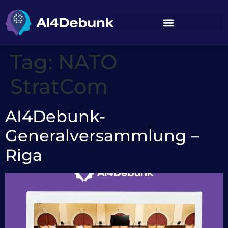
springen
Tag:
NATO
StratCom
AI4Debunk-
Generalversammlung –
Riga