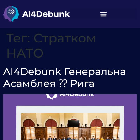
вмісту
Тег:
Стратком
НАТО
AI4Debunk Генеральна
Асамблея ⁇ Рига