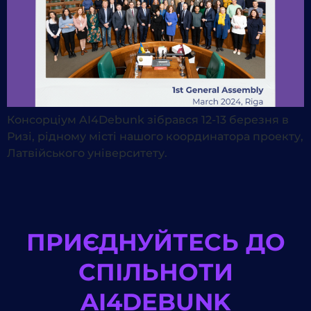
Консорціум AI4Debunk зібрався 12-13 березня в
Ризі, рідному місті нашого координатора проекту,
Латвійського університету.
ПРИЄДНУЙТЕСЬ ДО
СПІЛЬНОТИ
AI4DEBUNK