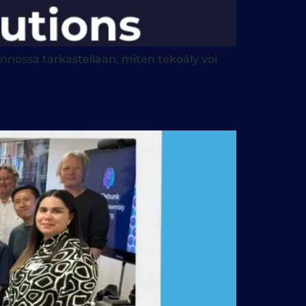
unnossa tarkastellaan, miten tekoäly voi