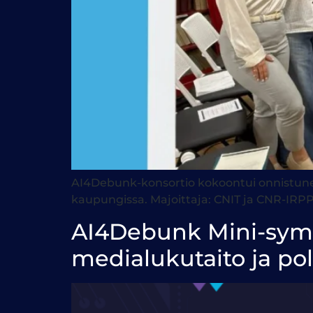
AI4Debunk-konsortio kokoontui onnistunee
kaupungissa. Majoittaja: CNIT ja CNR-IRPP
AI4Debunk Mini-sympo
medialukutaito ja pol