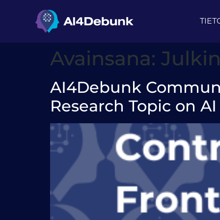
sisältöön
TIET
Avainsana:
Julki
AI4Debunk Community
Research Topic on AI