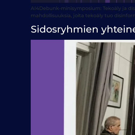
AI4Debunk-minisymposium: Tekoäly ja disinf
mahdollisuuksia, joita tekoäly tuo disinfo
Sidosryhmien yhtein