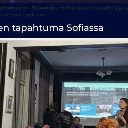
ormaatio – Teknologia, medialukutaito ja politiikka -al
rmaation torjuntaan.
en tapahtuma Sofiassa