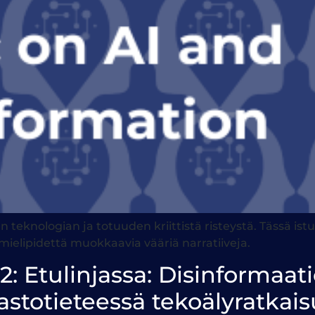
teknologian ja totuuden kriittistä risteystä. Tässä ist
mielipidettä muokkaavia vääriä narratiiveja.
#2: Etulinjassa: Disinforma
astotieteessä tekoälyratkaisu