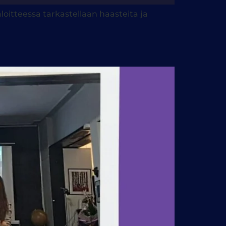
oitteessa tarkastellaan haasteita ja