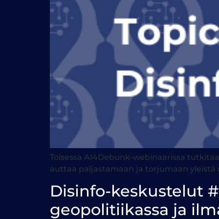
Toisessa AI4Debunk-webinaarissa tutkitaan 
auttaa paljastamaan ja torjumaan yleistä 
Disinfo-keskustelut 
geopolitiikassa ja ilm