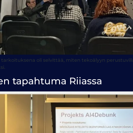
 tarkoituksena oli selvittää, miten tekoälyyn perustuvill
si.
en tapahtuma Riiassa