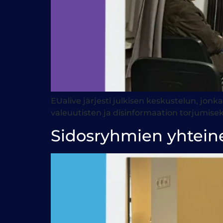
EUalive järjesti julkisen keskustelun, jonka
valeuutisten ja disinformaation torjumisek
Sidosryhmien yhtein