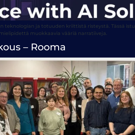
teknologian ja totuuden kriittistä risteystä. Tässä ist
mielipidettä muokkaavia vääriä narratiiveja.
kous – Rooma