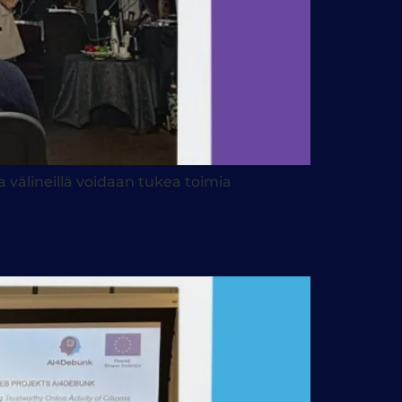
a välineillä voidaan tukea toimia