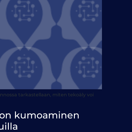
unnossa tarkastellaan, miten tekoäly voi
ation kumoaminen
illa