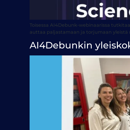
Toisessa AI4Debunk-webinaarissa tutkitaan 
auttaa paljastamaan ja torjumaan yleistä 
AI4Debunkin yleisko