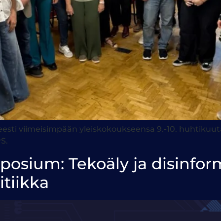
sti viimeisimpään yleiskokoukseensa 9.-10. huhtikuuta
S.
sium: Tekoäly ja disinform
itiikka