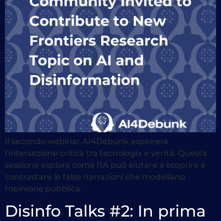
Il secondo webinar AI4Debunk esplorerà
l'intersezione critica tra tecnologia e verità. Questa
sessione esplora come l'IA può aiutare a scoprire e
contrastare le false narrazioni che modellano
l'opinione pubblica.
Disinfo Talks #2: In prima