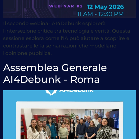
Il secondo webinar AI4Debunk esplorerà
l'intersezione critica tra tecnologia e verità. Questa
sessione esplora come l'IA può aiutare a scoprire e
contrastare le false narrazioni che modellano
l'opinione pubblica.
Assemblea Generale
AI4Debunk - Roma