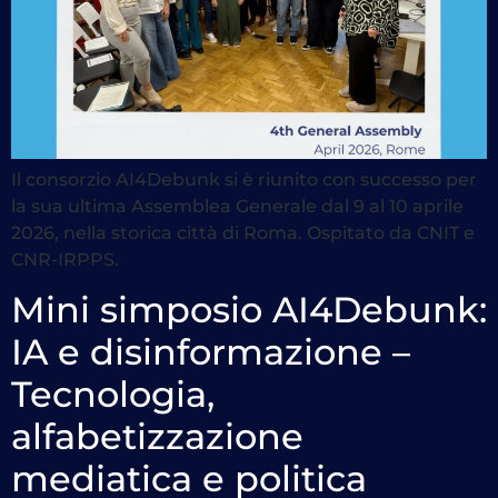
Il consorzio AI4Debunk si è riunito con successo per
la sua ultima Assemblea Generale dal 9 al 10 aprile
2026, nella storica città di Roma. Ospitato da CNIT e
CNR-IRPPS.
Mini simposio AI4Debunk:
IA e disinformazione –
Tecnologia,
alfabetizzazione
mediatica e politica