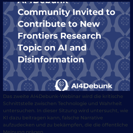
Das zweite AI4Debunk-Webinar wird die kritische
Schnittstelle zwischen Technologie und Wahrheit
untersuchen. In dieser Sitzung wird untersucht, wie
KI dazu beitragen kann, falsche Narrative
aufzudecken und zu bekämpfen, die die öffentliche
Meinung prägen.