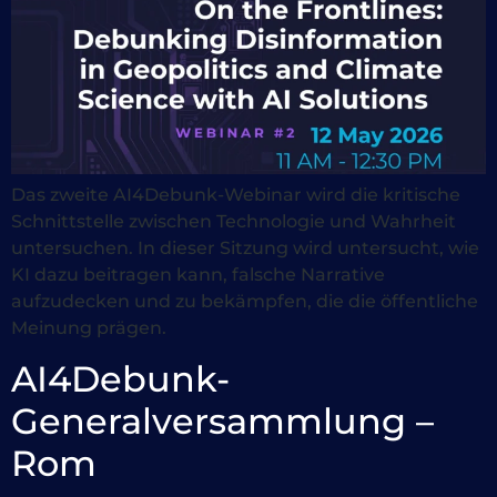
Das zweite AI4Debunk-Webinar wird die kritische
Schnittstelle zwischen Technologie und Wahrheit
untersuchen. In dieser Sitzung wird untersucht, wie
KI dazu beitragen kann, falsche Narrative
aufzudecken und zu bekämpfen, die die öffentliche
Meinung prägen.
AI4Debunk-
Generalversammlung –
Rom