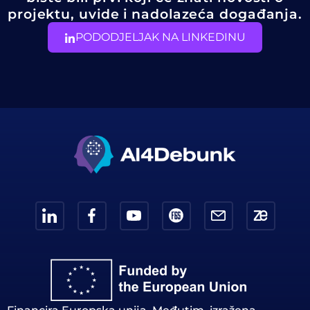
projektu, uvide i nadolazeća događanja.
PODODJELJAK NA LINKEDINU