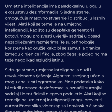
Umjetna inteligencija ima paradoksalnu ulogu u
ekosustavu dezinformacija. S jedne strane,
omogućuje masovno stvaranje i distribuciju lažnih
vijesti. Alati koji se temelje na umjetnoj
inteligenciji, kao što su deepfake generatori i
botovi, mogu proizvesti uvjerljiv sadržaj u dosad
nezabilježenim razmjerima. Te su tehnologije
korištene kao oružje kako bi se zamutila granica
između činjenice i fikcije, zbog čega je pojedincima
teže nego ikad razlučiti istinu.
S druge strane, umjetna inteligencija nudi i
revolucionarna rješenja. Algoritmi strojnog učenja
mogu analizirati ogromne količine podataka kako
bi otkrili obrasce dezinformacija, označili sumnjivi
sadržaj i identificirali njegovo podrijetlo. Alati koji se
temelje na umjetnoj inteligenciji mogu provjeriti
autentičnost slika, videozapisa i novinskih članaka,
čime se korisnicima omogućuje donošenje