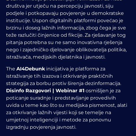
društva jer utječu na percepciju javnosti, siju
podjele i potkopavaju povjerenje u demokratske
institucije. Uspon digitalnih platformi povećao je
brzinu i doseg lažnih informacija, zbog čega je sve
teže razlučiti činjenice od fikcije. Za rješavanje tog
pitanja potrebna su ne samo inovativna rješenja
nego i zajedničko djelovanje oblikovatelja politika,
istraživača, medijskih djelatnika i javnosti.
The
AI4Debunk
inicijativa je platforma za
istraživanje tih izazova i otkrivanje praktičnih
strategija za borbu protiv širenja dezinformacija.
Disinfo Razgovori | Webinar #1
osmišljen je za
poticanje suradnje i predstavljanje provedivih
uvida u teme kao što su medijska pismenost, alati
za otkrivanje lažnih vijesti koji se temelje na
umjetnoj inteligenciji i metode za ponovnu
izgradnju povjerenja javnosti.