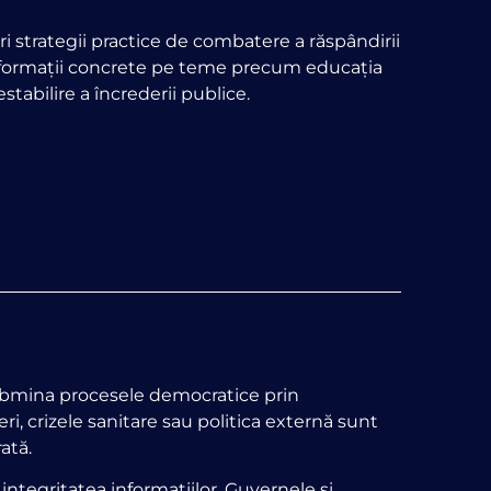
i strategii practice de combatere a răspândirii
informații concrete pe teme precum educația
tabilire a încrederii publice.
submina procesele democratice prin
ri, crizele sanitare sau politica externă sunt
ată.
ntegritatea informațiilor. Guvernele și