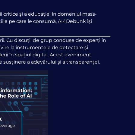
i critice și a educației în domeniul mass-
ațiile pe care le consumă, AI4Debunk își
ii. Cu discuții de grup conduse de experți în
rivire la instrumentele de detectare și
rii în spațiul digital. Acest eveniment
e susținere a adevărului și a transparenței.