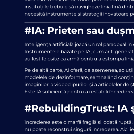
instituțiile trebuie să navigheze linia fină di
necesită instrumente și strategii inovatoare p
#IA: Prieten sau dușm
Inteligența artificială joacă un rol paradoxal în
Instrumentele bazate pe IA, cum ar fi generato
au fost folosite ca armă pentru a estompa linia 
Pe de altă parte, AI oferă, de asemenea, soluț
modelele de dezinformare, semnalând conținutu
imaginilor, a videoclipurilor și a articolelor de
Este IA suficientă pentru a restabili încredere
#RebuildingTrust: IA 
Încrederea este o marfă fragilă și, odată ruptă
nu poate reconstrui singură încrederea. Aici i