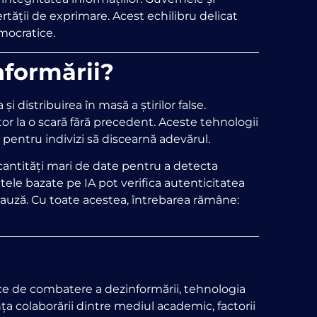
rtății de exprimare. Acest echilibru delicat
mocratice.
nformării?
i distribuirea în masă a știrilor false.
or la o scară fără precedent. Aceste tehnologii
ă pentru indivizi să discearnă adevărul.
 cantități mari de date pentru a detecta
ele bazate pe IA pot verifica autenticitatea
de cauză. Cu toate acestea, întrebarea rămâne:
nice de combatere a dezinformării, tehnologia
a colaborării dintre mediul academic, factorii