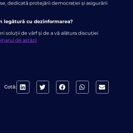
, dedicată protejării democrației și asigurării
 în legătură cu dezinformarea?
 soluții de vârf și de a vă alătura discuției
arul de astăzi!
Cotă: