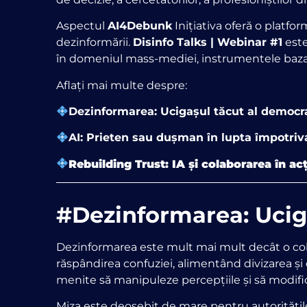
Aspectul
AI4Debunk
Inițiativa oferă o platfo
dezinformării.
Disinfo Talks | Webinar #1
este
în domeniul mass-mediei, instrumentele bazate 
Aflați mai multe despre:
Dezinformarea: Ucigașul tăcut al democra
AI: Prieten sau dușman în lupta împotriv
Rebuilding Trust: IA și colaborarea în ac
#Dezinformarea: Uciga
Dezinformarea este mult mai mult decât o col
răspândirea confuziei, alimentând divizarea și d
menite să manipuleze percepțiile și să modi
Miza este deosebit de mare pentru autoritățile