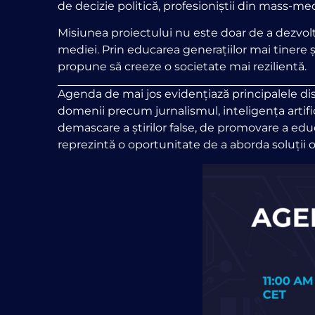
de decizie politică, profesioniștii din mass-medi
Misiunea proiectului nu este doar de a dezvolta
mediei. Prin educarea generațiilor mai tinere ș
propune să creeze o societate mai rezilientă.
Agenda de mai jos evidențiază principalele dis
domenii precum jurnalismul, inteligența artifici
demascare a știrilor false, de promovare a edu
reprezintă o oportunitate de a aborda soluții or