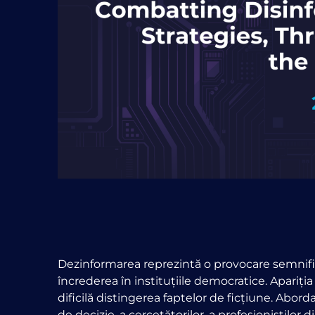
Dezinformarea reprezintă o provocare semnifi
încrederea în instituțiile democratice. Apariția 
dificilă distingerea faptelor de ficțiune. Abord
de decizie, a cercetătorilor, a profesioniștilor