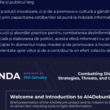
a și publicul larg.
 soluții inovatoare, ci și de a promova o cultură a gândiri
i prin capacitarea cetățenilor să pună la îndoială inform
cuții și abordări practice pentru combaterea dezinformăr
ală și elaborarea de politici, acesta oferă informații cu p
cației în domeniul mass-mediei și de promovare a încrede
ientate spre viitor și de a contribui la un efort colectiv d