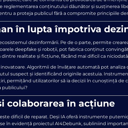
ntre reglementarea conținutului dăunător și susținerea libe
entru a proteja publicul fără a compromite principiile de
an în lupta împotriva dezi
 ecosistemul dezinformării. Pe de o parte, permite crearea ș
arele deepfake și roboții, pot fabrica conținut convingăt
dintre realitate și ficțiune, făcând mai dificil ca niciodat
ii inovatoare. Algoritmii de învățare automată pot analiza
l suspect și identificând originile acestuia. Instrument
 știri, permițând utilizatorilor să ia decizii în cunoștință 
a publicului?
și colaborarea în acțiune
, este dificil de reparat. Deși IA oferă instrumente puter
ese în evidență proiectul AI4Debunk, subliniind importanț