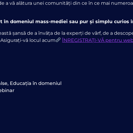
de a vă alătura unei comunități din ce în ce mai numeroase
nist în domeniul mass-mediei sau pur și simplu curios
eastă șansă de a învăța de la experți de vârf, de a descoperi
Asigurați-vă locul acum
ÎNREGISTRAȚI-VĂ pentru webin
alse
,
Educația în domeniul
binar