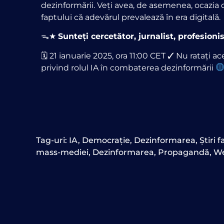
dezinformării. Veți avea, de asemenea, ocazia 
faptului că adevărul prevalează în era digitală.
ᯓ★
Sunteți cercetător, jurnalist, profesio
🗓 21 ianuarie 2025, ora 11:00 CET ✓ Nu ratați ac
privind rolul IA în combaterea dezinformării
Tag-uri:
IA
,
Democrație
,
Dezinformarea
,
Știri f
mass-mediei
,
Dezinformarea
,
Propagandă
,
We