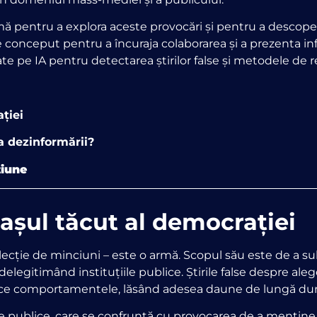
rmă pentru a explora aceste provocări și pentru a descoper
 conceput pentru a încuraja colaborarea și a prezenta 
pe IA pentru detectarea știrilor false și metodele de res
ției
a dezinformării?
țiune
șul tăcut al democrației
ecție de minciuni – este o armă. Scopul său este de a 
elegitimând instituțiile publice. Știrile false despre alege
fice comportamentele, lăsând adesea daune de lungă dur
 publice, care se confruntă cu provocarea de a menține i