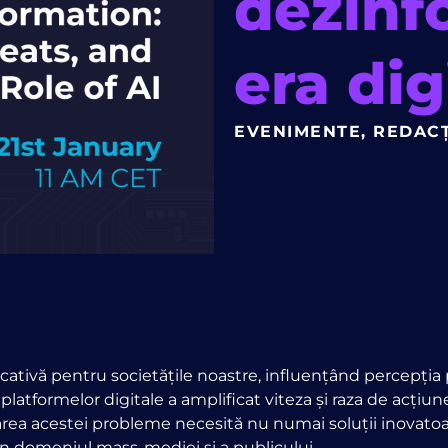
dezinfo
era dig
EVENIMENTE
,
REDACȚ
cativă pentru societățile noastre, influențând percepți
platformelor digitale a amplificat viteza și raza de acțiune
area acestei probleme necesită nu numai soluții inovatoare,
 din domeniul mass-mediei și a publicului.