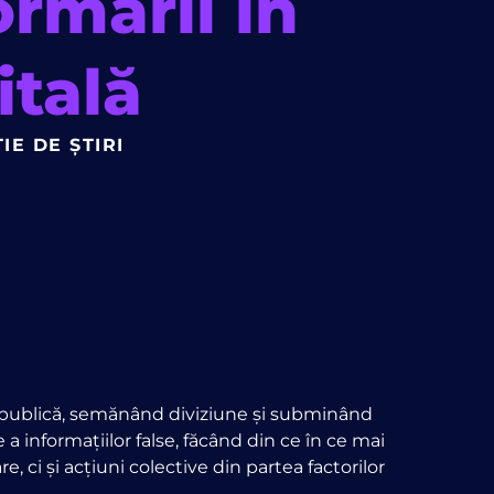
rmării în
itală
IE DE ȘTIRI
a publică, semănând diviziune și subminând
 a informațiilor false, făcând din ce în ce mai
 ci și acțiuni colective din partea factorilor