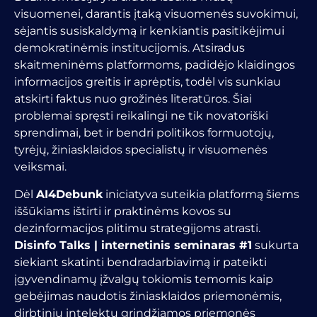
visuomenei, darantis įtaką visuomenės suvokimui,
sėjantis susiskaldymą ir kenkiantis pasitikėjimui
demokratinėmis institucijomis. Atsiradus
skaitmeninėms platformoms, padidėjo klaidingos
informacijos greitis ir aprėptis, todėl vis sunkiau
atskirti faktus nuo grožinės literatūros. Šiai
problemai spręsti reikalingi ne tik novatoriški
sprendimai, bet ir bendri politikos formuotojų,
tyrėjų, žiniasklaidos specialistų ir visuomenės
veiksmai.
Dėl
AI4Debunk
iniciatyva suteikia platformą šiems
iššūkiams ištirti ir praktinėms kovos su
dezinformacijos plitimu strategijoms atrasti.
Disinfo Talks | internetinis seminaras #1
sukurta
siekiant skatinti bendradarbiavimą ir pateikti
įgyvendinamų įžvalgų tokiomis temomis kaip
gebėjimas naudotis žiniasklaidos priemonėmis,
dirbtiniu intelektu grindžiamos priemonės