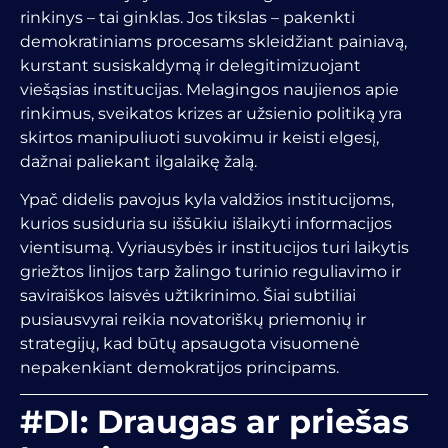
rinkinys – tai ginklas. Jos tikslas – pakenkti
demokratiniams procesams skleidžiant painiavą,
kurstant susiskaldymą ir delegitimizuojant
viešąsias institucijas. Melagingos naujienos apie
rinkimus, sveikatos krizes ar užsienio politiką yra
skirtos manipuliuoti suvokimu ir keisti elgesį,
dažnai paliekant ilgalaikę žalą.
Ypač didelis pavojus kyla valdžios institucijoms,
kurios susiduria su iššūkiu išlaikyti informacijos
vientisumą. Vyriausybės ir institucijos turi laikytis
griežtos linijos tarp žalingo turinio reguliavimo ir
saviraiškos laisvės užtikrinimo. Šiai subtiliai
pusiausvyrai reikia novatoriškų priemonių ir
strategijų, kad būtų apsaugota visuomenė
nepakenkiant demokratijos principams.
#DI: Draugas ar priešas