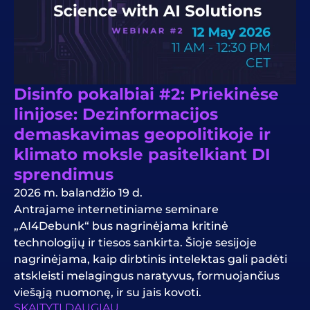
Disinfo pokalbiai #2: Priekinėse
linijose: Dezinformacijos
demaskavimas geopolitikoje ir
klimato moksle pasitelkiant DI
sprendimus
2026 m. balandžio 19 d.
Antrajame internetiniame seminare
„AI4Debunk“ bus nagrinėjama kritinė
technologijų ir tiesos sankirta. Šioje sesijoje
nagrinėjama, kaip dirbtinis intelektas gali padėti
atskleisti melagingus naratyvus, formuojančius
viešąją nuomonę, ir su jais kovoti.
SKAITYTI DAUGIAU