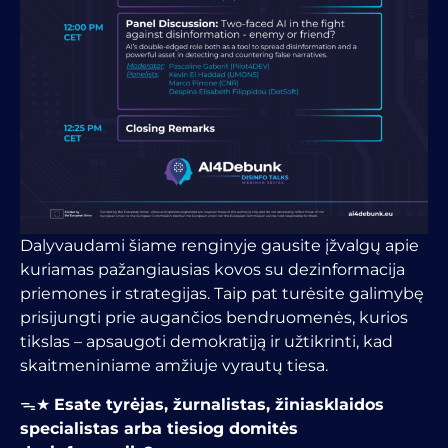
Dalyvaudami šiame renginyje gausite įžvalgų apie
kuriamas pažangiausias kovos su dezinformacija
priemones ir strategijas. Taip pat turėsite galimybę
prisijungti prie augančios bendruomenės, kurios
tikslas – apsaugoti demokratiją ir užtikrinti, kad
skaitmeniniame amžiuje vyrautų tiesa.
ᯓ★
Esate tyrėjas, žurnalistas, žiniasklaidos
specialistas arba tiesiog domitės