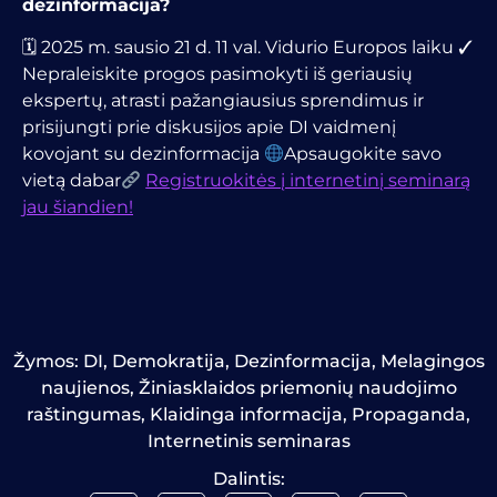
dezinformacija?
🗓 2025 m. sausio 21 d. 11 val. Vidurio Europos laiku ✓
Nepraleiskite progos pasimokyti iš geriausių
ekspertų, atrasti pažangiausius sprendimus ir
prisijungti prie diskusijos apie DI vaidmenį
kovojant su dezinformacija
Apsaugokite savo
vietą dabar
Registruokitės į internetinį seminarą
jau šiandien!
Žymos:
DI
,
Demokratija
,
Dezinformacija
,
Melagingos
naujienos
,
Žiniasklaidos priemonių naudojimo
raštingumas
,
Klaidinga informacija
,
Propaganda
,
Internetinis seminaras
Dalintis: