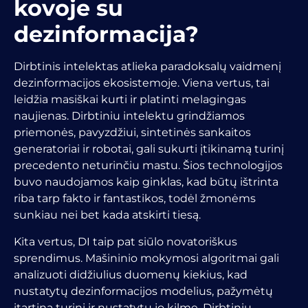
kovoje su
dezinformacija?
Dirbtinis intelektas atlieka paradoksalų vaidmenį
dezinformacijos ekosistemoje. Viena vertus, tai
leidžia masiškai kurti ir platinti melagingas
naujienas. Dirbtiniu intelektu grindžiamos
priemonės, pavyzdžiui, sintetinės sankaitos
generatoriai ir robotai, gali sukurti įtikinamą turinį
precedento neturinčiu mastu. Šios technologijos
buvo naudojamos kaip ginklas, kad būtų ištrinta
riba tarp fakto ir fantastikos, todėl žmonėms
sunkiau nei bet kada atskirti tiesą.
Kita vertus, DI taip pat siūlo novatoriškus
sprendimus. Mašininio mokymosi algoritmai gali
analizuoti didžiulius duomenų kiekius, kad
nustatytų dezinformacijos modelius, pažymėtų
įtartiną turinį ir nustatytų jo kilmę. Dirbtiniu