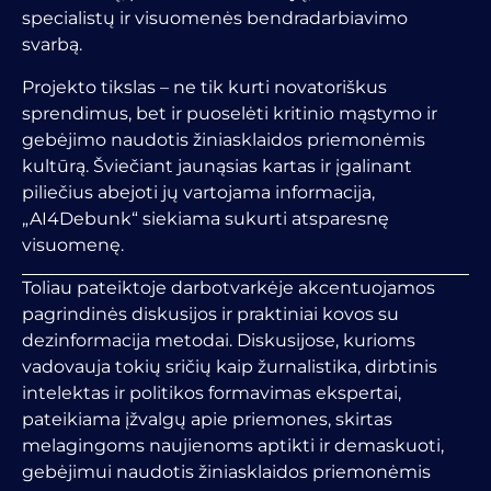
specialistų ir visuomenės bendradarbiavimo
svarbą.
Projekto tikslas – ne tik kurti novatoriškus
sprendimus, bet ir puoselėti kritinio mąstymo ir
gebėjimo naudotis žiniasklaidos priemonėmis
kultūrą. Šviečiant jaunąsias kartas ir įgalinant
piliečius abejoti jų vartojama informacija,
„AI4Debunk“ siekiama sukurti atsparesnę
visuomenę.
Toliau pateiktoje darbotvarkėje akcentuojamos
pagrindinės diskusijos ir praktiniai kovos su
dezinformacija metodai. Diskusijose, kurioms
vadovauja tokių sričių kaip žurnalistika, dirbtinis
intelektas ir politikos formavimas ekspertai,
pateikiama įžvalgų apie priemones, skirtas
melagingoms naujienoms aptikti ir demaskuoti,
gebėjimui naudotis žiniasklaidos priemonėmis