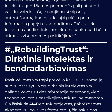
intelektu grindžiamos priemonės gali patikrinti
vaizdų, vaizdo įrašų ir naujienų straipsnių
autentiškumą, kad naudotojai galėtų priimti
informacija pagrįstus sprendimus. Tačiau lieka
klausimas: ar dirbtinio intelekto pakanka, kad būtų
atkurtas visuomenės pasitikėjimas?
#„RebuildingTrust“:
Dirbtinis intelektas ir
bendradarbiavimas
Pasitikėjimas yra trapi prekė, o kai ji sulaužoma, ją
sunku pataisyti. Nors dirbtinis intelektas yra
galinga kovos su dezinformacija priemonė, vien
technologijomis pasitikėjimo atkurti neįmanoma.
Čia išsiskiria AI4Debunk projektas, pabrėždamas
akademikų, politikos formuotojų, žiniasklaidos