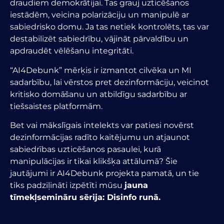
draudiem demokrātijai. Tas grauj uzticēšanos
iestādēm, veicina polarizāciju un manipulē ar
sabiedrisko domu. Ja tas netiek kontrolēts, tas var
destabilizēt sabiedrību, vājināt pārvaldību un
apdraudēt vēlēšanu integritāti.
“AI4Debunk” mērķis ir izmantot cilvēka un MI
sadarbību, lai vērstos pret dezinformāciju, veicinot
kritisko domāšanu un atbildīgu sadarbību ar
tiešsaistes platformām.
Bet vai mākslīgais intelekts var patiesi novērst
dezinformācijas radīto kaitējumu un atjaunot
sabiedrības uzticēšanos pasaulei, kurā
manipulācijas ir tikai klikšķa attālumā? Šie
jautājumi ir AI4Debunk projekta pamatā, un tie
tiks padziļināti izpētīti mūsu
jauna
tīmekļsemināru sērija:
Disinfo runā.