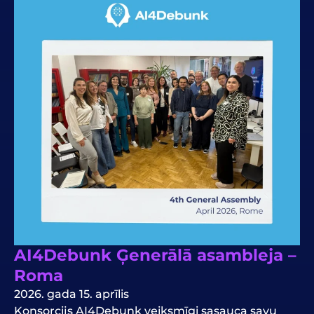
AI4Debunk Ģenerālā asambleja –
Roma
2026. gada 15. aprīlis
Konsorcijs AI4Debunk veiksmīgi sasauca savu