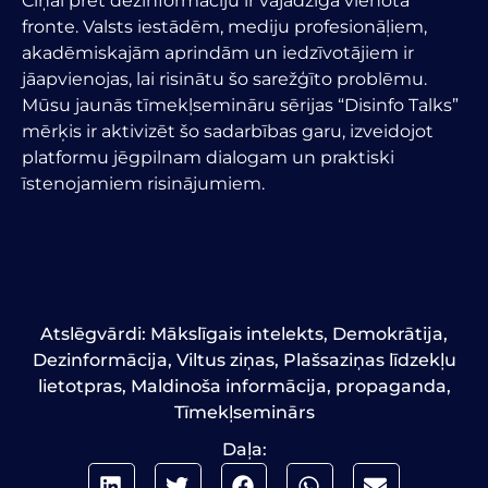
Cīņai pret dezinformāciju ir vajadzīga vienota
fronte. Valsts iestādēm, mediju profesionāļiem,
akadēmiskajām aprindām un iedzīvotājiem ir
jāapvienojas, lai risinātu šo sarežģīto problēmu.
Mūsu jaunās tīmekļsemināru sērijas “Disinfo Talks”
mērķis ir aktivizēt šo sadarbības garu, izveidojot
platformu jēgpilnam dialogam un praktiski
īstenojamiem risinājumiem.
Atslēgvārdi:
Mākslīgais intelekts
,
Demokrātija
,
Dezinformācija
,
Viltus ziņas
,
Plašsaziņas līdzekļu
lietotpras
,
Maldinoša informācija
,
propaganda
,
Tīmekļseminārs
Daļa: