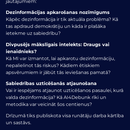
jautājumiem:
️Dezinformācijas apkarošanas nozīmīgums
Kāpēc dezinformācija ir tik aktuāla problēma? Kā
tas apdraud demokrātiju un kāda ir plašāka
ietekme uz sabiedrību?
Divpusējs mākslīgais intelekts: Draugs vai
ienaidnieks?
Kā MI var izmantot, lai apkarotu dezinformāciju,
nepalielinot tās riskus? Kādiem ētiskiem
apsvērumiem ir jābūt tās ieviešanas pamatā?
️Sabiedrības uzticēšanās atjaunošana
Vai ir iespējams atjaunot uzticēšanos pasaulei, kurā
valda dezinformācija? Kā AI4Debunk rīki un
metodika var veicināt šos centienus?
Drīzumā tiks publiskota visa runātāju darba kārtība
un sastāvs.