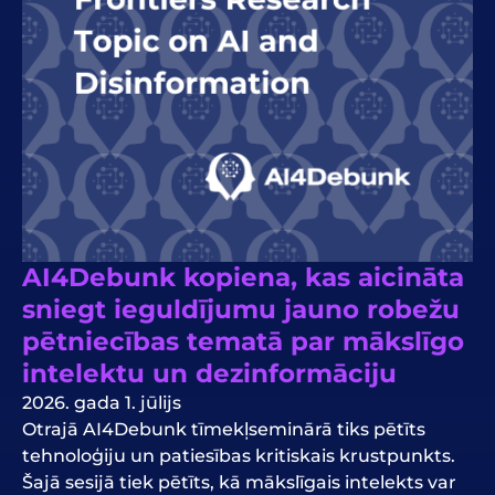
AI4Debunk kopiena, kas aicināta
sniegt ieguldījumu jauno robežu
pētniecības tematā par mākslīgo
intelektu un dezinformāciju
2026. gada 1. jūlijs
Otrajā AI4Debunk tīmekļseminārā tiks pētīts
tehnoloģiju un patiesības kritiskais krustpunkts.
Šajā sesijā tiek pētīts, kā mākslīgais intelekts var