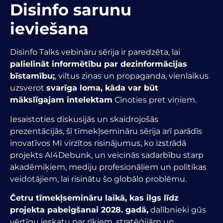
Disinfo sarunu
ieviešana
Disinfo Talks vebināru sērija ir paredzēta, lai
palielināt informētību par dezinformācijas
bīstamību;
, viltus ziņas un propaganda, vienlaikus
uzsverot
svarīga loma, kāda var būt
mākslīgajam intelektam
Cīnoties pret viņiem.
Iesaistoties diskusijās un skaidrojošās
prezentācijās, šī tīmekļsemināru sērija arī parādīs
inovatīvos MI virzītos risinājumus, ko izstrādā
projekts AI4Debunk, un veicinās sadarbību starp
akadēmiķiem, mediju profesionāļiem un politikas
veidotājiem, lai risinātu šo globālo problēmu.
Četru tīmekļsemināru laikā, kas ilgs līdz
projekta pabeigšanai 2028. gadā,
dalībnieki gūs
vērtīgu ieskatu par rīkiem, stratēģijām un