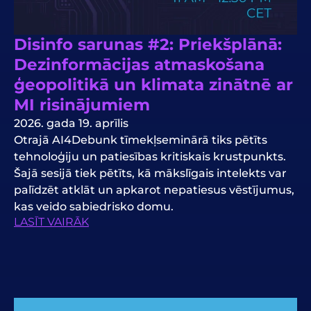
Disinfo sarunas #2: Priekšplānā:
Dezinformācijas atmaskošana
ģeopolitikā un klimata zinātnē ar
MI risinājumiem
2026. gada 19. aprīlis
Otrajā AI4Debunk tīmekļseminārā tiks pētīts
tehnoloģiju un patiesības kritiskais krustpunkts.
Šajā sesijā tiek pētīts, kā mākslīgais intelekts var
palīdzēt atklāt un apkarot nepatiesus vēstījumus,
kas veido sabiedrisko domu.
LASĪT VAIRĀK