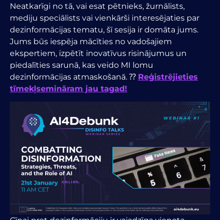
Neatkarīgi no tā, vai esat pētnieks, žurnālists,
mediju speciālists vai vienkārši interesējaties par
dezinformācijas tematu, šī sesija ir domāta jums.
Jums būs iespēja mācīties no vadošajiem
ekspertiem, izpētīt inovatīvus risinājumus un
piedalīties sarunā, kas veido MI lomu
dezinformācijas atmaskošanā. ⁇
Reģistrējieties
tīmekļsemināram jau tagad!