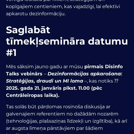
kopīgajiem centieniem, kas vajadzīgi, lai efektīvi
apkarotu dezinformāciju.
Saglabāt
tīmekļsemināra datumu
#1
Mēs sāksim jauno gadu ar mūsu
pirmais Disinfo
Talks vebinārs
–
Dezinformācijas apkarošana:
Stratēģijas, draudi un MI loma
–
, kas notiks ⁇
2025. gada 21. janvāris plkst. 11.00 (pēc
Centrāleiropas laika).
Tas solās būt pārdomas rosinoša diskusija ar
galvenajiem referentiem no dažādām nozarēm
(tehnoloģijas, plašsaziņas līdzekļi un izglītība), kā arī
ar augsta līmeņa pārstāvjiem par šādiem