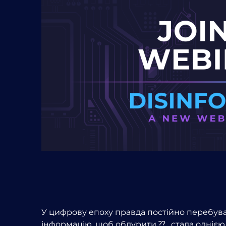
У цифрову епоху правда постійно перебува
інформацію, щоб обдурити ⁇ , стала однією 