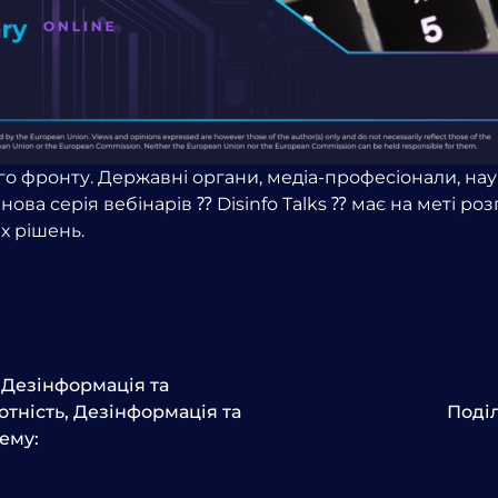
о фронту. Державні органи, медіа-професіонали, нау
ва серія вебінарів ⁇ Disinfo Talks ⁇ має на меті ро
х рішень.
,
Дезінформація та
отність
,
Дезінформація та
Поді
ему: