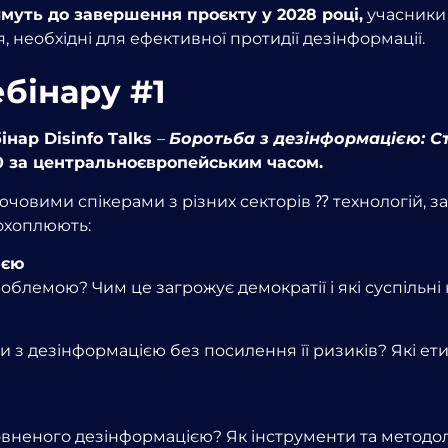
имуть до завершення проєкту у 2028 році,
учасники
я, необхідні для ефективної протидії дезінформації.
ебінару #1
нар Disinfo Talks
–
Боротьба з дезінформацією:
Ст
:00 за центральноєвропейським часом.
овими спікерами з різних секторів ⁇ технологій, засо
 охоплюють:
ією
блемою? Чим це загрожує демократії і які суспільні 
 з дезінформацією без посилення її ризиків? Які ет
повненого дезінформацією? Як інструменти та методо