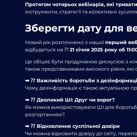
Протягом чотирьох вебінарів, які триват
інструменти, стратегії та колективні зусилл
Зберегти дату для в
Новий рік розпочнемо з нашої
перший вебі
відбудеться на ⁇
21 січня 2025 року об 11
Це обіцяє бути продуманою дискусією з ключ
також представниками високого рівня, які
➡ ⁇ Важливість боротьби з дезінформац
Чому дезінформація є такою актуальною про
➡ ⁇ Дволикий ШІ: Друг чи ворог?
Як можна використовувати ШІ для боротьби
розгортанням?
➡ ⁇ Відновлення суспільної довіри
Чи можна відновити довіру до світу, пере