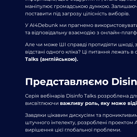
маніпулює громадською думкою. Залишаючис
поставити під загрозу цілісність виборів.
У AI4Debunk ми прагнемо використовувати
та відповідальну взаємодію з онлайн-плат
Але чи може ШІ справді протидіяти шкоді, з
відстані одного кліка? Ці питання лежать 
Talks (англійською).
Представляємо Disin
Серія вебінарів Disinfo Talks розроблена д
висвітлюючи
важливу роль, яку може від
Завдяки цікавим дискусіям та проникливим
штучного інтелекту, розроблені проектом 
вирішення цієї глобальної проблеми.