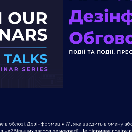
Дезін
Обгов
ПОДІЇ ТА ПОДІЇ
,
ПРЕ
є в облозі. Дезінформація ⁇ , яка вводить в оману
з найбільших загроз демократії. Це підриває довіру д