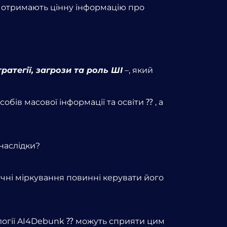
 отримають цінну інформацію про
ратегії, загрози та роль ШІ
–
, який
бів масової інформації та освіти ⁇ , а
наслідки?
ичні міркування повинні керувати його
логії AI4Debunk ⁇ можуть сприяти цим