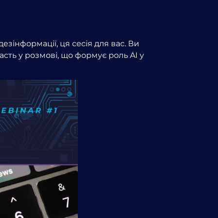
езінформації, ця сесія для вас. Ви
сть у розмові, що формує роль AI у