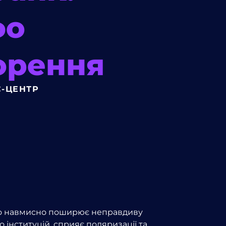
фо
орення
С-ЦЕНТР
 або навмисно поширює неправдиву
о інституцій, сприяє поляризації та