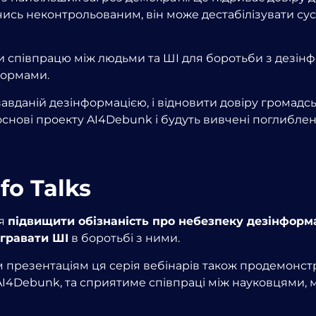
ь неконтрольованим, він може дестабілізувати сусп
 співпрацю між людьми та ШІ для боротьби з дезі
формами.
авданій дезінформацією, і відновити довіру громадськ
в основі проекту AI4Debunk і будуть вивчені поглибл
fo Talks
ля
підвищити обізнаність про небезпеку дезінформа
ігравати ШІ
в боротьбі з ними.
 презентаціям ця серія вебінарів також продемонстр
AI4Debunk, та сприятиме співпраці між науковцями, 