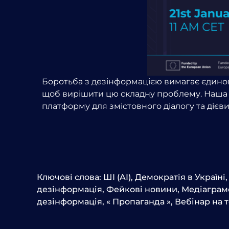
Боротьба з дезінформацією вимагає єдиног
щоб вирішити цю складну проблему. Наша но
платформу для змістовного діалогу та дієви
Ключові слова:
ШІ (AI)
,
Демократія в Україні
дезінформація
,
Фейкові новини
,
Медіаграм
дезінформація
,
« Пропаганда »
,
Вебінар на т