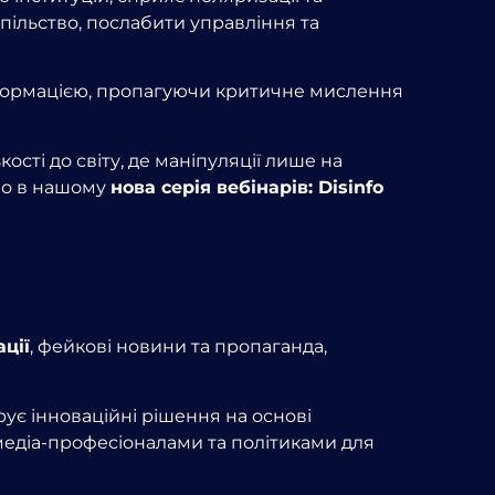
ільство, послабити управління та
нформацією, пропагуючи критичне мислення
ості до світу, де маніпуляції лише на
ено в нашому
нова серія вебінарів:
Disinfo
ції
, фейкові новини та пропаганда,
ує інноваційні рішення на основі
медіа-професіоналами та політиками для