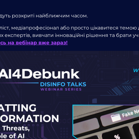
удуть розкриті найближчим часом.
ліст, медіапрофесіонал або просто цікавитеся темою д
 експертів, вивчати інноваційні рішення та брати уча
сь на вебінар вже зараз!