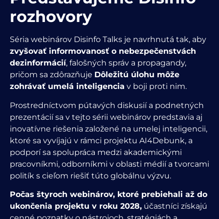
rozhovory
Séria webinárov Disinfo Talks je navrhnutá tak, aby
zvyšovať informovanosť o nebezpečenstvách
dezinformácií
, falošných správ a propagandy,
pričom sa zdôrazňuje
Dôležitú úlohu môže
zohrávať umelá inteligencia
v boji proti nim.
Prostredníctvom pútavých diskusií a podnetných
prezentácií sa v tejto sérii webinárov predstavia aj
inovatívne riešenia založené na umelej inteligencii,
ktoré sa vyvíjajú v rámci projektu AI4Debunk, a
podporí sa spolupráca medzi akademickými
pracovníkmi, odborníkmi v oblasti médií a tvorcami
politík s cieľom riešiť túto globálnu výzvu.
Počas štyroch webinárov, ktoré prebiehali až do
ukončenia projektu v roku 2028,
účastníci získajú
cenné poznatky o nástrojoch, stratégiách a