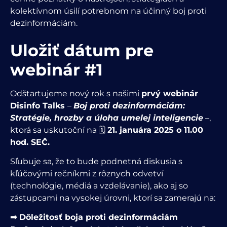
kolektívnom úsilí potrebnom na účinný boj proti
dezinformáciám.
Uložiť dátum pre
webinár #1
Odštartujeme nový rok s našimi
prvý webinár
Disinfo Talks
–
Boj proti dezinformáciám:
Stratégie, hrozby a úloha umelej inteligencie
–
,
ktorá sa uskutoční na 🗓
21. januára 2025 o 11.00
hod. SEČ.
Sľubuje sa, že to bude podnetná diskusia s
kľúčovými rečníkmi z rôznych odvetví
(technológie, médiá a vzdelávanie), ako aj so
zástupcami na vysokej úrovni, ktorí sa zamerajú na:
➡ Dôležitosť boja proti dezinformáciám