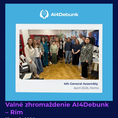
Valné zhromaždenie AI4Debunk
– Rím