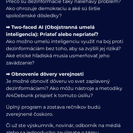
Prečo sú dezinformácie taký naliehavý problém?
Ako ohrozuje demokraciu a aké sú širšie
spoločenské dôsledky?
➡ Two-faced AI (Obojstranná umelá
inteligencia): Priateľ alebo nepriateľ?
Ako možno umelú inteligenciu využiť na boj proti
dezinformáciám bez toho, aby sa zvýšili jej riziká?
Aké etické hľadiská musia usmerňovať jeho
zavádzanie?
➡ Obnovenie dôvery verejnosti
Je možné obnoviť dôveru vo svet zaplavený
dezinformáciami? Ako môžu nástroje a metodiky
AI4Debunk prispieť k tomuto úsiliu?
Úplný program a zostava rečníkov budú
zverejnené čoskoro.
Či už ste výskumník, novinár, odborník na médiá
alebo sa jednoducho zaujímate o tému