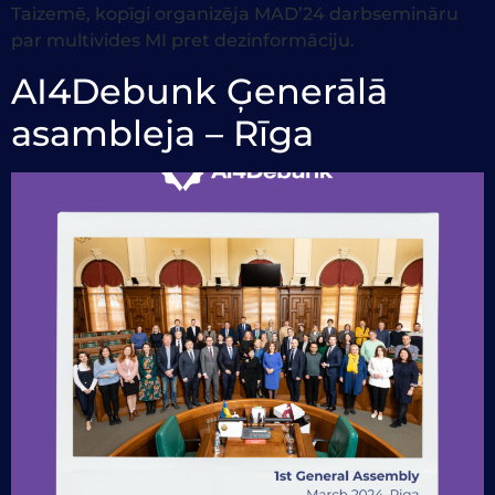
Taizemē, kopīgi organizēja MAD’24 darbsemināru
par multivides MI pret dezinformāciju.
AI4Debunk Ģenerālā
asambleja – Rīga