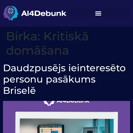
saturu
Birka:
Kritiskā
domāšana
Daudzpusējs ieinteresēto
personu pasākums
Briselē