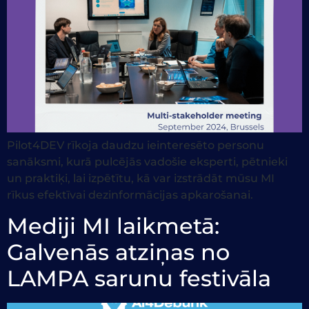
Pilot4DEV rīkoja daudzu ieinteresēto personu
sanāksmi, kurā pulcējās vadošie eksperti, pētnieki
un praktiķi, lai izpētītu, kā var izstrādāt mūsu MI
rīkus efektīvai dezinformācijas apkarošanai.
Mediji MI laikmetā:
Galvenās atziņas no
LAMPA sarunu festivāla