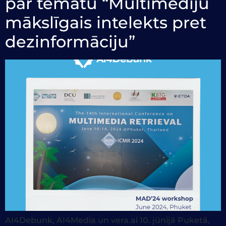
par tematu “Multimediju
mākslīgais intelekts pret
dezinformāciju”
AI4Debunk, AI4Media un vera.ai 10. jūnijā Puketā,