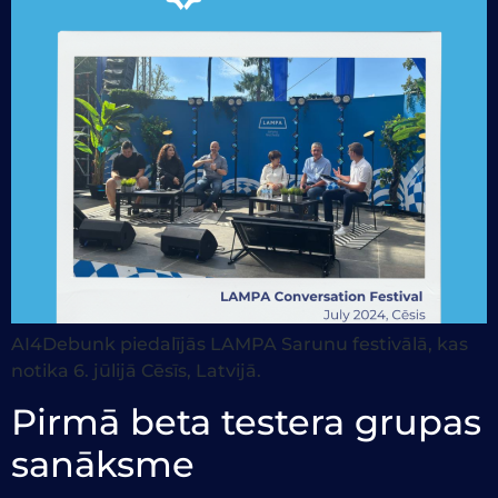
AI4Debunk piedalījās LAMPA Sarunu festivālā, kas
notika 6. jūlijā Cēsīs, Latvijā.
Pirmā beta testera grupas
sanāksme