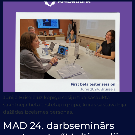
Jūnijā Briselē uz kopīgu sesiju tika sasaukta
sākotnējā beta testētāju grupa, kuras sastāvā bija
dažādas izcelsmes personas.
MAD 24. darbseminārs