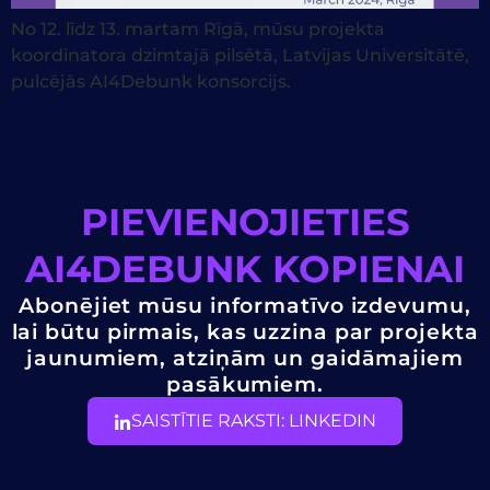
No 12. līdz 13. martam Rīgā, mūsu projekta
koordinatora dzimtajā pilsētā, Latvijas Universitātē,
pulcējās AI4Debunk konsorcijs.
PIEVIENOJIETIES
AI4DEBUNK KOPIENAI
Abonējiet mūsu informatīvo izdevumu,
lai būtu pirmais, kas uzzina par projekta
jaunumiem, atziņām un gaidāmajiem
pasākumiem.
SAISTĪTIE RAKSTI: LINKEDIN