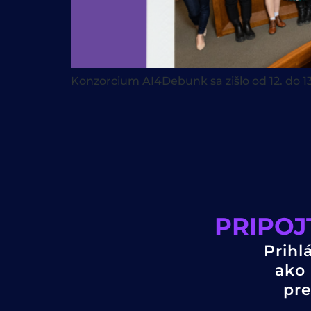
Konzorcium AI4Debunk sa zišlo od 12. do 1
PRIPOJ
Prihl
ako 
pre