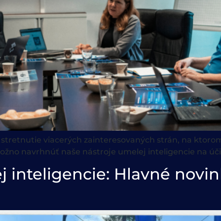
stretnutie viacerých zainteresovaných strán, na ktorom
možno navrhnúť naše nástroje umelej inteligencie na úč
 inteligencie: Hlavné novin