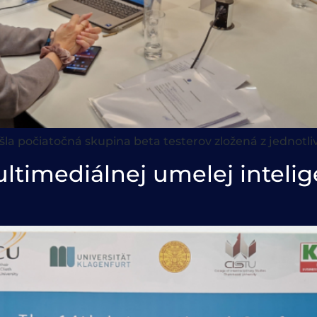
zišla počiatočná skupina beta testerov zložená z jednotli
imediálnej umelej intelige