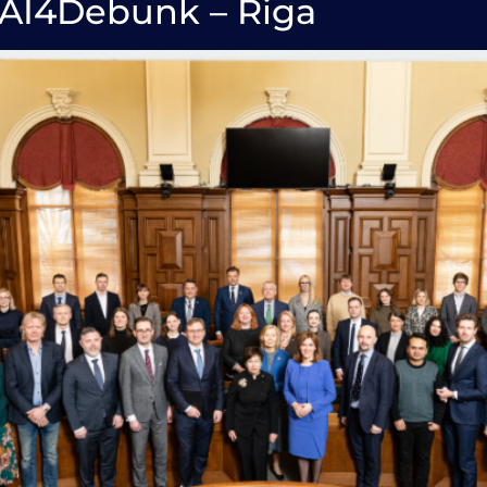
AI4Debunk – Riga