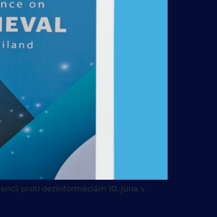
ncii proti dezinformáciám 10. júna v