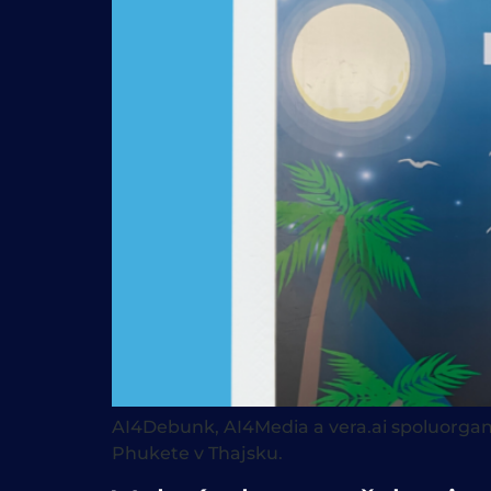
AI4Debunk, AI4Media a vera.ai spoluorgani
Phukete v Thajsku.