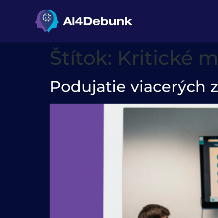
na obsah
Štítok:
Kritické m
Podujatie viacerých z