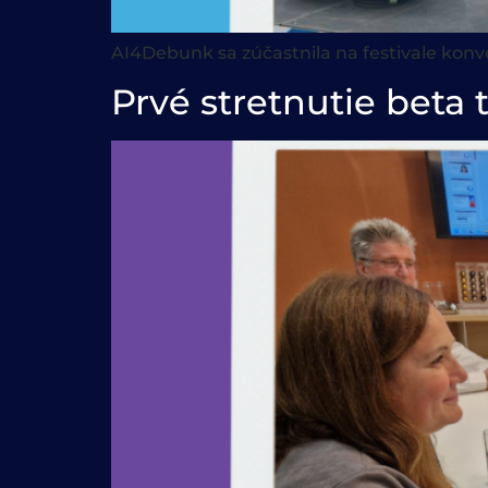
AI4Debunk sa zúčastnila na festivale konve
Prvé stretnutie beta 