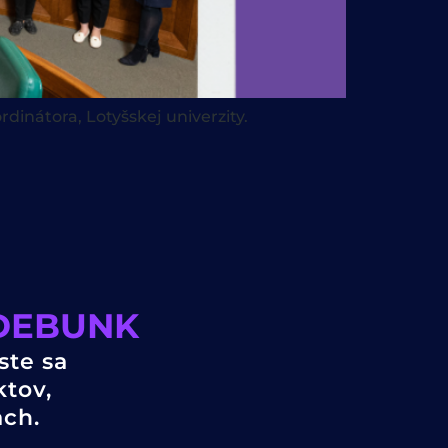
inátora, Lotyšskej univerzity.
4DEBUNK
ste sa
ktov,
ach.