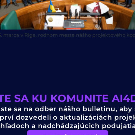
3. marca v Rige, rodnom meste nášho projektového koord
TE SA KU KOMUNITE AI
áste sa na odber nášho bulletinu, aby 
prví dozvedeli o aktualizáciách proje
hľadoch a nadchádzajúcich podujati