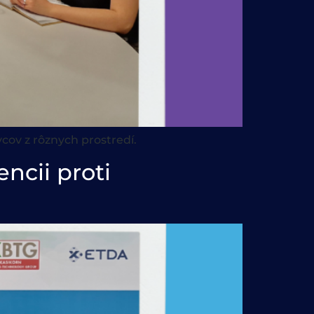
vcov z rôznych prostredí.
ncii proti