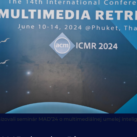
zovali seminár MAD’24 o multimediálnej umelej intelige