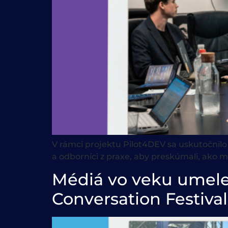
V rámci projektu Pilot4DEV sa uskutočnilo 
a odborníci z praxe, aby preskúmali, ako 
Médiá vo veku umelej
Conversation Festival