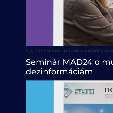
V júni sa v Bruseli na spoločné stretnutie 
Seminár MAD24 o mult
dezinformáciám