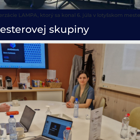
rzácie LAMPA, ktorý sa konal 6. júla v lotyšskom meste
testerovej skupiny