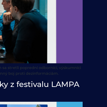
 sa stretli poprední odborníci, výskumníci
inný boj proti dezinformáciám.
ky z festivalu LAMPA