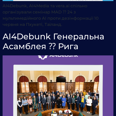
AI4Debunk, AI4Media та vera.ai спільно
організували семінар MAD ⁇ 24 з
мультимедійного AI проти дезінформації 10
червня на Пхукеті, Таїланд.
AI4Debunk Генеральна
Асамблея ⁇ Рига