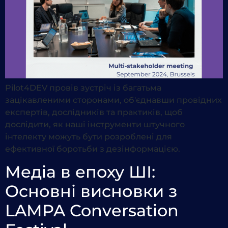
Pilot4DEV провів зустріч із багатьма
зацікавленими сторонами, об'єднавши провідних
експертів, дослідників та практиків, щоб
дослідити, як наші інструменти штучного
інтелекту можуть бути розроблені для
ефективної боротьби з дезінформацією.
Медіа в епоху ШІ:
Основні висновки з
LAMPA Conversation