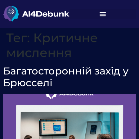
вмісту
Тег:
Критичне
мислення
Багатосторонній захід у
Брюсселі