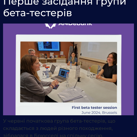
Перше засідання групи
бета-тестерів
У червні початкова група бета-тестерів, що
складається з людей різного походження,
зібралася в Брюсселі на спільну сесію.