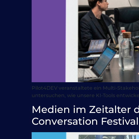
Pilot4DEV veranstaltete ein Multi-Stake
untersuchen, wie unsere KI-Tools entwic
Medien im Zeitalter 
Conversation Festival