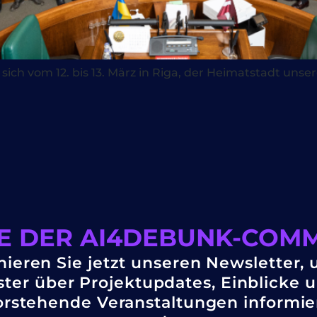
 vom 12. bis 13. März in Riga, der Heimatstadt unsere
IE DER AI4DEBUNK-COMM
ieren Sie jetzt unseren Newsletter, 
ster über Projektupdates, Einblicke 
rstehende Veranstaltungen informie