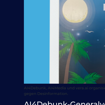
AI4Debunk, AI4Media und vera.ai organis
gegen Desinformation.
AI4Debunk-Generalv