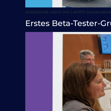
AI4Debunk nahm am LAMPA Conversation Festi
Erstes Beta-Tester-G