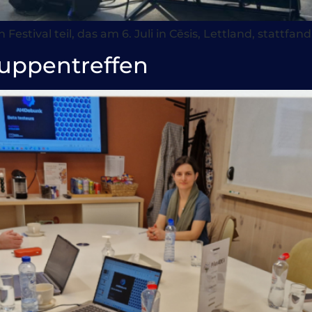
val teil, das am 6. Juli in Cēsis, Lettland, stattfand
ruppentreffen