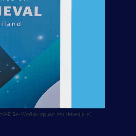
n MAD’24-Workshop zur Multimedia-KI