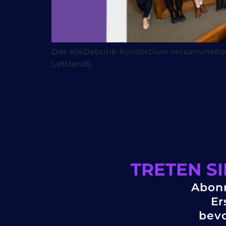
Das AI4Debunk-Konsortium versammelte sich
Lettlands.
TRETEN S
Abonn
Er
bevo