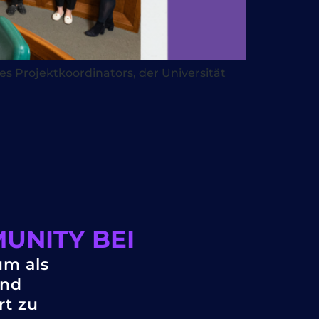
s Projektkoordinators, der Universität
UNITY BEI
um als
und
rt zu