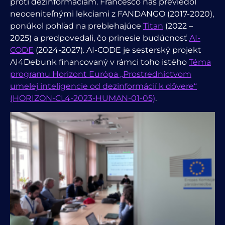
proti dezinformáciám. Francesco nás previedol
neoceniteľnými lekciami z FANDANGO (2017-2020),
ponúkol pohľad na prebiehajúce
Titan
(2022 –
2025) a predpovedali, čo prinesie budúcnosť
AI-
CODE
(2024-2027). AI-CODE
je sesterský projekt
AI4Debunk financovaný v rámci toho istého
Téma
programu Horizont Európa „Prostredníctvom
umelej inteligencie od dezinformácií k dôvere“
(HORIZON-CL4-2023-HUMAN-01-05)
.