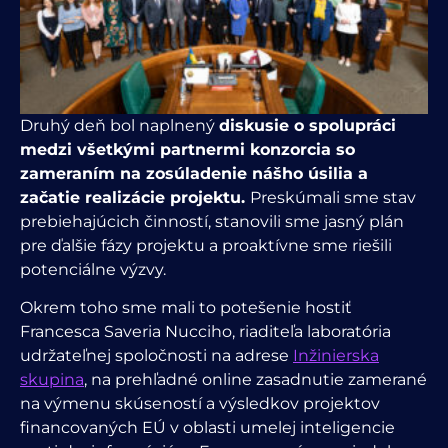
Druhý deň bol naplnený
diskusie o spolupráci
medzi všetkými partnermi konzorcia so
zameraním na
zosúladenie nášho úsilia a
začatie realizácie projektu.
Preskúmali sme stav
prebiehajúcich činností, stanovili sme jasný plán
pre ďalšie fázy projektu a proaktívne sme riešili
potenciálne výzvy.
Okrem toho sme mali to potešenie hostiť
Francesca Saveria Nucciho, riaditeľa laboratória
udržateľnej spoločnosti na adrese
Inžinierska
skupina
, na prehľadné online zasadnutie
zamerané
na výmenu skúseností a výsledkov projektov
financovaných EÚ v oblasti umelej inteligencie