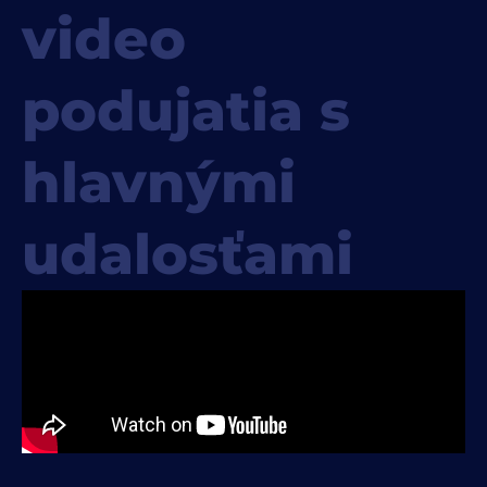
video
podujatia s
hlavnými
udalosťami