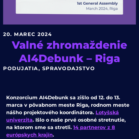
20. MAREC 2024
Valné zhromaždenie
AI4Debunk – Riga
PODUJATIA
,
SPRAVODAJSTVO
Konzorcium AI4Debunk sa zišlo od 12. do 13.
marca v pôvabnom meste Riga, rodnom meste
nášho projektového koordinátora.
Lotyšská
univerzita
. Išlo o naše prvé osobné stretnutie,
na ktorom sme sa stretli.
14 partnerov z 8
európskych krajín
.