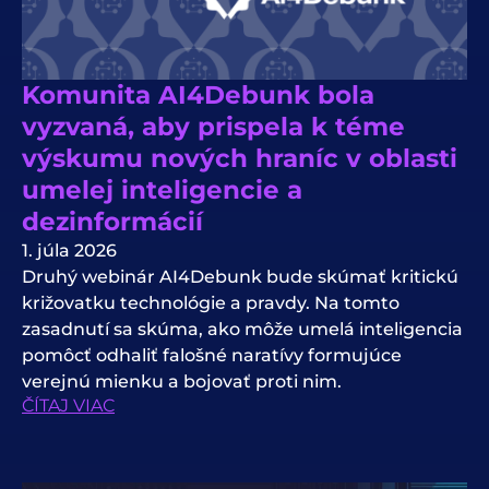
Komunita AI4Debunk bola
vyzvaná, aby prispela k téme
výskumu nových hraníc v oblasti
umelej inteligencie a
dezinformácií
1. júla 2026
Druhý webinár AI4Debunk bude skúmať kritickú
križovatku technológie a pravdy. Na tomto
zasadnutí sa skúma, ako môže umelá inteligencia
pomôcť odhaliť falošné naratívy formujúce
verejnú mienku a bojovať proti nim.
ČÍTAJ VIAC