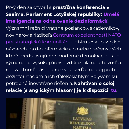
Prvý deň sa otvoril s
prestížna konferencia v
Saeima, Parlament Lotyšskej republiky:
Umelá
inteligencia na odhaľovanie dezinformácií
.
Významní rečníci vrátane poslancov, akademikov,
novinárov a riaditeľa
Centrum excelentnosti NATO
pre strategickú komunikáciu
, diskutovali o svojich
názoroch na dezinformácie a o nebezpečenstvách,
ktoré predstavujú pre moderné demokracie.
Táto
výmena na vysokej úrovni zdôraznila naliehavosť a
relevantnosť nášho projektu, keďže na boj proti
dezinformáciám a ich ďalekosiahlym vplyvom sú
potrebné inovatívne riešenia.
Nahrávanie celej
relácie (s anglickým hlasom) je k dispozícii
tu
.