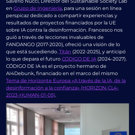
Saverio Nucci, Director del Sustainable Society Lab
en
Grupo de Ingeniería
, para una sesión en línea
perspicaz
dedicado a compartir experiencias y
resultados de proyectos financiados por la UE
sobre IA contra la desinformación. Francesco nos
guió a través de lecciones invaluables de
FANDANGO (2017-2020), ofreció una visión de lo
que está sucediendo.
Titán
(2022-2025), y anticipó
lo que depara el futuro
CÓDIGO DE IA
(2024-2027).
CÓDIGO DE IA
es el proyecto hermano de
AI4Debunk, financiado en el marco del mismo
Tema de Horizonte Europa «A través de la IA, de la
desinformación a la confianza» (HORIZON-CL4-
2023-HUMAN-01-05)
.