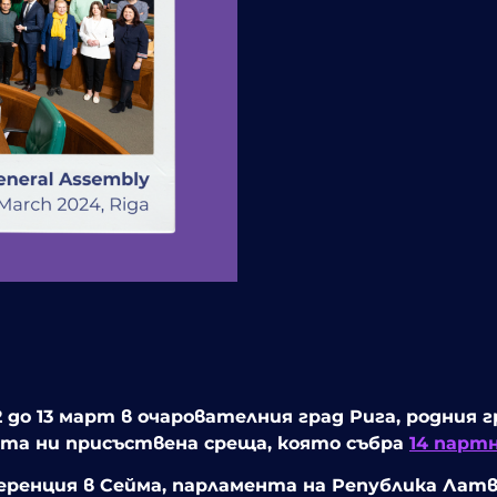
 до 13 март в очарователния град Рига, родния 
вата ни присъствена среща, която събра
14 парт
ренция в Сейма, парламента на Република Латв