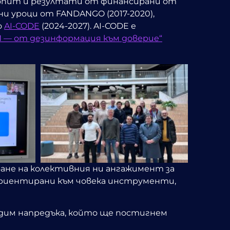
 опит и резултати от финансирани от
и уроци от FANDANGO (2017-2020),
о
AI-CODE
(2024-2027). AI-CODE
е
ИИ — от дезинформация към доверие“
лване на колективния ни ангажимент за
риентирани към човека инструменти,
видим напредъка, който ще постигнем