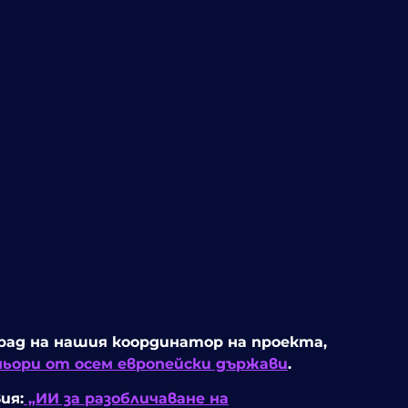
град на нашия координатор на проекта,
ньори от осем европейски държави
.
ия:
„ИИ за разобличаване на