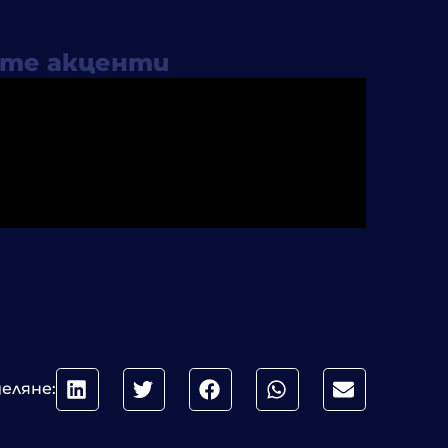
ите акценти
еляне: