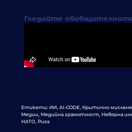
Гледайте обобщителното
Етикети:
ИИ
,
AI-CODE
,
Критично мислене
Медии
,
Медийна грамотност
,
Невярна и
НАТО
,
Рига