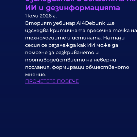
ИИ и дезинформацията
1 юли 2026 г.
Вторият уебинар AI4Debunk ще
изследва критичната пресечна точка на
технологиите и истината. На тази
сесия се разглежда как ИИ може да
помогне за разкриването и
противодействието на неверни
послания, формиращи общественото
мнение.
ПРОЧЕТЕТЕ ПОВЕЧЕ