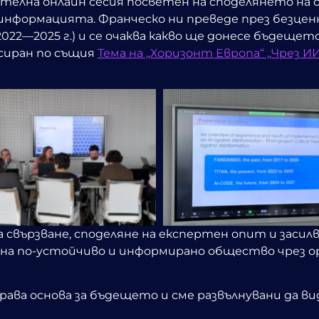
цателна онлайн сесия
посветен на споделянето на
нформацията. Франческо ни преведе през безценн
2022—2025 г.) и се очаква какво ще донесе бъдещет
сиран по същия
Тема на „Хоризонт Европа“ „Чрез 
а свързване, споделяне на експертен опит и заси
 на
по-устойчиво и информирано общество чрез о
рава основа за бъдещето и сме развълнувани да 