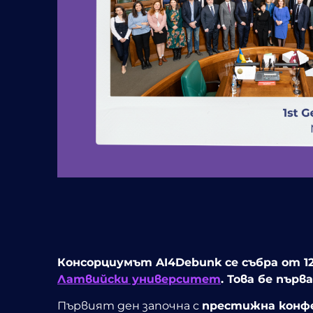
Консорциумът AI4Debunk се събра от 12
Латвийски университет
. Това бе пър
Първият ден започна с
престижна конфе