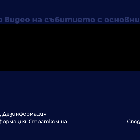
 видео на събитието с основн
,
Дезинформация
,
нформация
,
Стратком на
Спод