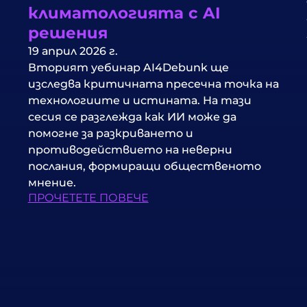
климатологията с AI
решения
19 април 2026 г.
Вторият уебинар AI4Debunk ще
изследва критичната пресечна точка на
технологиите и истината. На тази
сесия се разглежда как ИИ може да
помогне за разкриването и
противодействието на неверни
послания, формиращи общественото
мнение.
ПРОЧЕТЕТЕ ПОВЕЧЕ