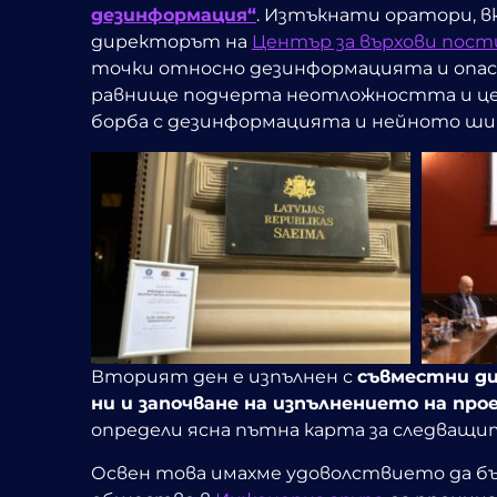
дезинформация“
. Изтъкнати оратори, 
директорът на
Център за върхови пост
точки относно дезинформацията и опас
равнище подчерта неотложността и цел
борба с дезинформацията и нейното ши
Вторият ден е изпълнен с
съвместни ди
ни и започване на изпълнението на про
определи ясна пътна карта за следващ
Освен това имахме удоволствието да бъ