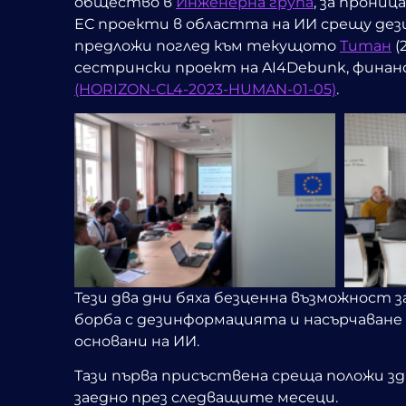
общество в
Инженерна група
, за прони
ЕС проекти в областта на ИИ срещу дези
предложи поглед към текущото
Титан
(
сестрински проект на AI4Debunk, финан
(HORIZON-CL4-2023-HUMAN-01-05)
.
Тези два дни бяха безценна възможност з
борба с дезинформацията и насърчаване
основани на ИИ
.
Тази първа присъствена среща положи зд
заедно през следващите месеци.