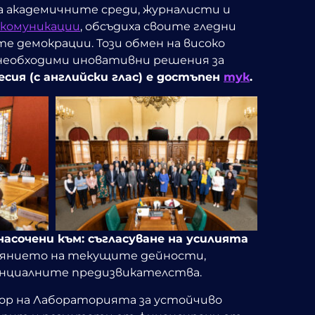
 академичните среди, журналисти и
 комуникации
, обсъдиха своите гледни
те демокрации.
Този обмен на високо
необходими иновативни решения за
сия (с английски глас) е достъпен
тук
.
насочени към:
съгласуване на усилията
оянието на текущите дейности,
тенциалните предизвикателства.
тор на Лабораторията за устойчиво