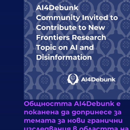
Общността AI4Debunk е
поканена да допринесе за
темата за нови гранични
изследвания в областта на