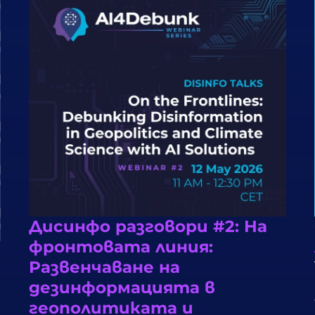
Дисинфо разговори #2: На
фронтовата линия:
Развенчаване на
дезинформацията в
геополитиката и