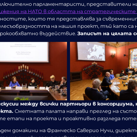
включително парламентаристи, представители на
ижения на НАТО в областта на стратегическите
ностите, които тя представлява за съвременни
есъобразността на нашия проект, тъй като са 
рокообхватно въздействие.
Записът на цялата се
скусии между всички партньори в консорциума, 
екта.
Сметната палата направи преглед на съст
ите етапи на проекта и проактивно разгледа по
дем домакини на Франческо Саверио Нучи, дирек