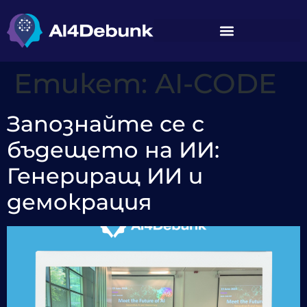
съдържанието
Етикет:
AI-CODE
Запознайте се с
бъдещето на ИИ:
Генериращ ИИ и
демокрация