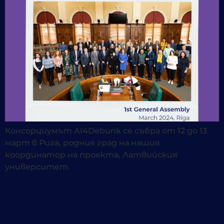
Консорциумът AI4Debunk се събра от 12 до 13
март в Рига, родния град на нашия
координатор на проекта, Латвийския
университет.