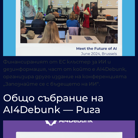
Финансираният от ЕС клъстер за ИИ и
дезинформация, част от който е AI4Debunk,
организира друго издание на конференцията
„Запознайте се с бъдещето на ИИ“.
Общо събрание на
AI4Debunk — Рига