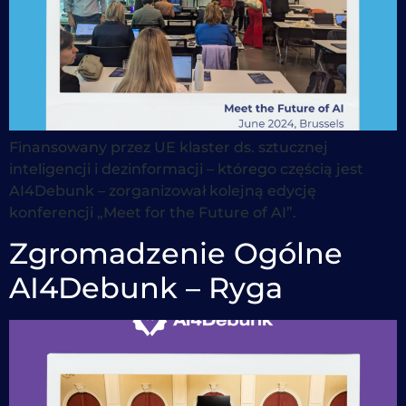
Finansowany przez UE klaster ds. sztucznej
inteligencji i dezinformacji – którego częścią jest
AI4Debunk – zorganizował kolejną edycję
konferencji „Meet for the Future of AI”.
Zgromadzenie Ogólne
AI4Debunk – Ryga