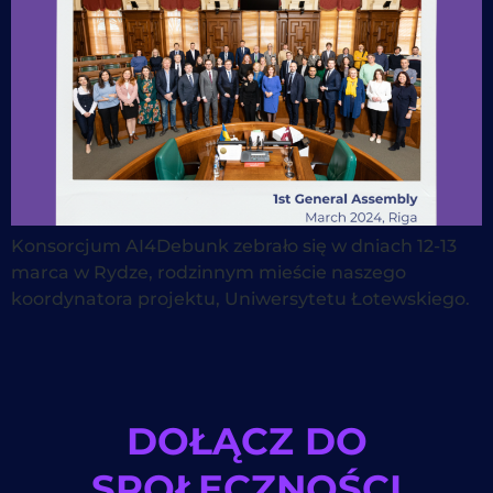
Konsorcjum AI4Debunk zebrało się w dniach 12-13
marca w Rydze, rodzinnym mieście naszego
koordynatora projektu, Uniwersytetu Łotewskiego.
DOŁĄCZ DO
SPOŁECZNOŚCI