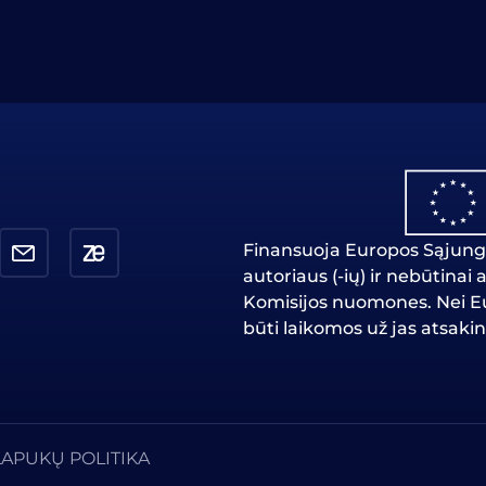
Finansuoja Europos Sąjunga
autoriaus (-ių) ir nebūtina
Komisijos nuomones. Nei Eu
būti laikomos už jas atsaki
LAPUKŲ POLITIKA