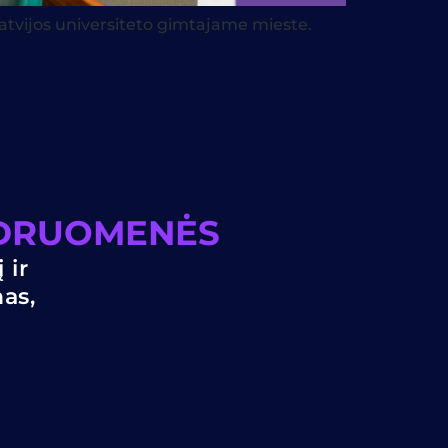
tvijos universiteto gimtajame mieste.
NDRUOMENĖS
 ir
nas,