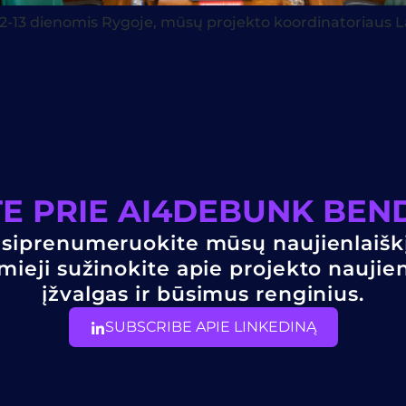
-13 dienomis Rygoje, mūsų projekto koordinatoriaus La
ITE PRIE AI4DEBUNK BE
siprenumeruokite mūsų naujienlaiškį
mieji sužinokite apie projekto naujie
įžvalgas ir būsimus renginius.
SUBSCRIBE APIE LINKEDINĄ