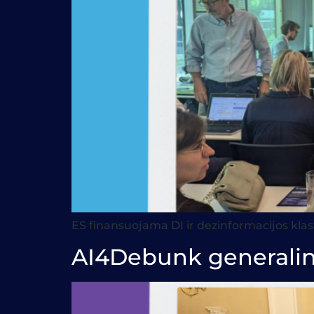
ES finansuojama DI ir dezinformacijos klast
AI4Debunk generalin