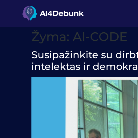
turinio
Žyma:
AI-CODE
Susipažinkite su dirbt
intelektas ir demokra