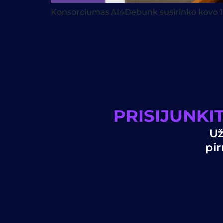
Konsorciumas AI4Debunk susirinko kovo 12
PRISIJUNK
Už
pir