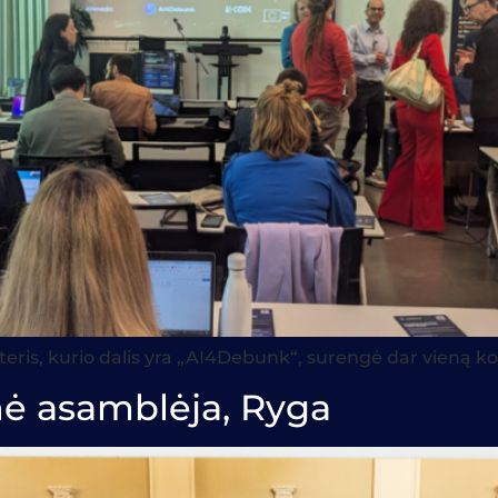
eris, kurio dalis yra „AI4Debunk“, surengė dar vieną ko
ė asamblėja, Ryga