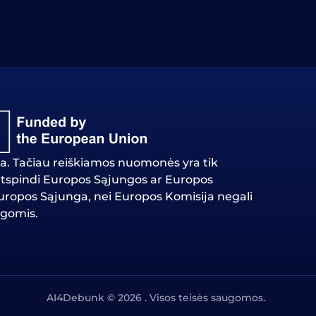
. Tačiau reiškiamos nuomonės yra tik
i atspindi Europos Sąjungos ar Europos
ropos Sąjunga, nei Europos Komisija negali
ngomis.
AI4Debunk © 2026 . Visos teisės saugomos.