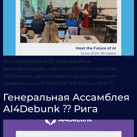
Финансируемый ЕС кластер ИИ и
дезинформации, частью которого является
AI4Debunk, организовал еще одно издание
конференции ⁇ Meet for the Future of AI ⁇ .
Генеральная Ассамблея
AI4Debunk ⁇ Рига