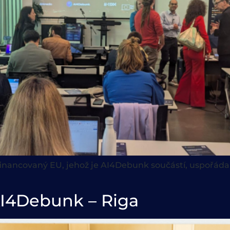
financovaný EU, jehož je AI4Debunk součástí, uspořádal
I4Debunk – Riga