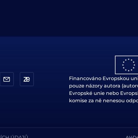
Financováno Evropskou unií
pouze názory autora (autor
Evropské unie nebo Evrops
komise za ně nenesou odp
ÍCH ÚDAJŮ
AI4De