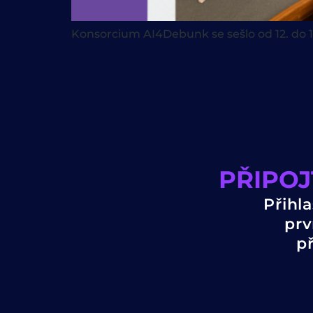
Konsorcium AI4Debunk se sešlo od 12. do 1
PŘIPOJ
Přihl
prv
p