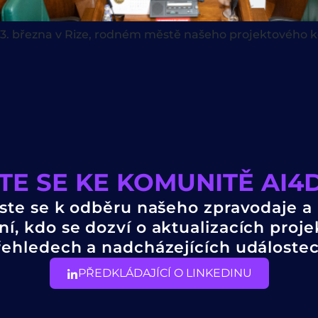
3. března v Rize, rodném městě našeho projektového ko
TE SE KE KOMUNITĚ AI
aste se k odběru našeho zpravodaje a
ní, kdo se dozví o aktualizacích proje
řehledech a nadcházejících událostec
PŘEDKLÁDAJÍCÍ O LINKEDINU