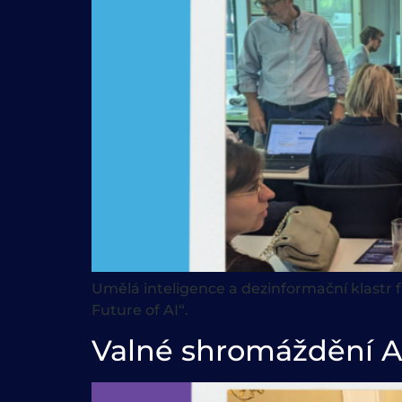
Umělá inteligence a dezinformační klastr 
Future of AI“.
Valné shromáždění A