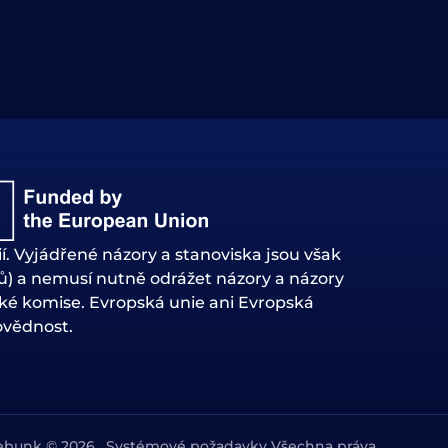
. Vyjádřené názory a stanoviska jsou však
ů) a nemusí nutně odrážet názory a názory
ké komise. Evropská unie ani Evropská
ovědnost.
bunk © 2026 . Systémové požadavky Všechna práva