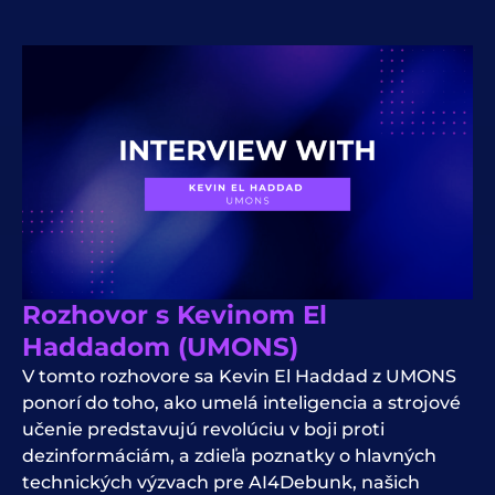
Rozhovor s Kevinom El
Haddadom (UMONS)
V tomto rozhovore sa Kevin El Haddad z UMONS
ponorí do toho, ako umelá inteligencia a strojové
učenie predstavujú revolúciu v boji proti
dezinformáciám, a zdieľa poznatky o hlavných
technických výzvach pre AI4Debunk, našich