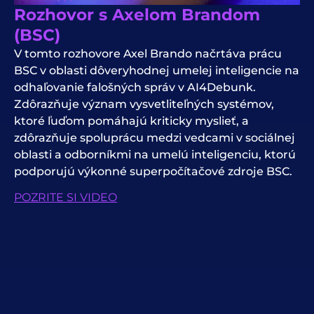
Rozhovor s Axelom Brandom
(BSC)
V tomto rozhovore Axel Brando načrtáva prácu
BSC v oblasti dôveryhodnej umelej inteligencie na
odhaľovanie falošných správ v AI4Debunk.
Zdôrazňuje význam vysvetliteľných systémov,
ktoré ľuďom pomáhajú kriticky myslieť, a
zdôrazňuje spoluprácu medzi vedcami v sociálnej
oblasti a odborníkmi na umelú inteligenciu, ktorú
podporujú výkonné superpočítačové zdroje BSC.
POZRITE SI VIDEO