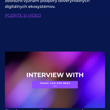
zdôraznil význam podpory dôveryhodných
digitálnych ekosystémov.
POZRITE SI VIDEO