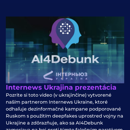
Internews Ukrajina prezentácia
Pozrite si toto video (v ukrajinčine) vytvorené
naším partnerom Internews Ukraine, ktoré
odhaľuje dezinformačné kampane podporované
Ruskom s použitím deepfakes uprostred vojny na
Ukrajine a zdôrazňuje, ako sa AI4Debunk
zameriava na boj proti týmto falošným naratívom.