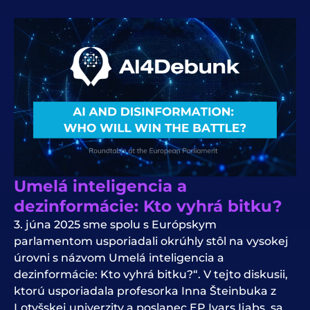
Umelá inteligencia a
dezinformácie: Kto vyhrá bitku?
3. júna 2025 sme spolu s Európskym
parlamentom usporiadali okrúhly stôl na vysokej
úrovni s názvom Umelá inteligencia a
dezinformácie: Kto vyhrá bitku?“. V tejto diskusii,
ktorú usporiadala profesorka Inna Šteinbuka z
Lotyšskej univerzity a poslanec EP Ivars Ijabs, sa