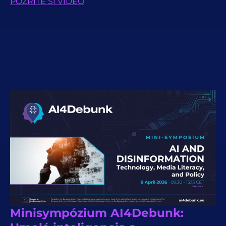
POZRITE SI VIDEO
Minisympózium AI4Debunk: