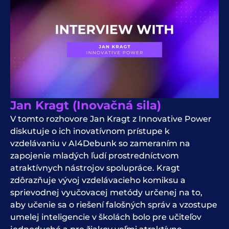
Jan Kragt (Inovačná sila)
V tomto rozhovore Jan Kragt z Innovative Power
diskutuje o ich inovatívnom prístupe k
vzdelávaniu v AI4Debunk so zameraním na
zapojenie mladých ľudí prostredníctvom
atraktívnych nástrojov spolupráce. Kragt
zdôrazňuje vývoj vzdelávacieho komiksu a
sprievodnej vyučovacej metódy určenej na to,
aby učenie sa o riešení falošných správ a vzostupe
umelej inteligencie v školách bolo pre učiteľov