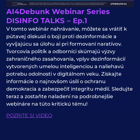
AI4Debunk Webinar Series
DISINFO TALKS – Ep.1
V tomto
webinár
nahrávanie, môžete sa vrátiť k
pútavej diskusii o boji proti
dezinformácie
a
vyvíjajúcu sa úlohu
ai
pri formovaní naratívov.
Tvorcovia politík a odborníci skúmajú výzvy
zahraničného zasahovania, vplyv dezinformácií
vytvorených umelou inteligenciou a naliehavú
potrebu odolnosti v digitálnom veku. Získajte
informácie o najnovšom úsilí o ochranu
demokracia
a zabezpečiť integritu médií. Sledujte
teraz a zostaňte naladení na podrobnejšie
webináre na túto kritickú tému!
POZRITE SI VIDEO