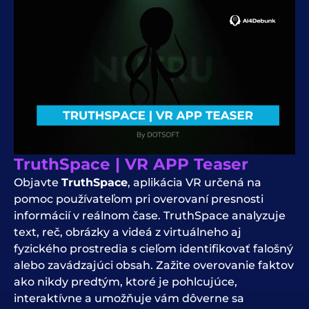
TruthSpace | VR APP Teaser
Objavte
TruthSpace
, aplikácia VR určená na
pomoc používateľom pri overovaní presnosti
informácií v reálnom čase. TruthSpace analyzuje
text, reč, obrázky a videá z virtuálneho aj
fyzického prostredia s cieľom identifikovať falošný
alebo zavádzajúci obsah. Zažite overovanie faktov
ako nikdy predtým, ktoré je pohlcujúce,
interaktívne a umožňuje vám dôverne sa