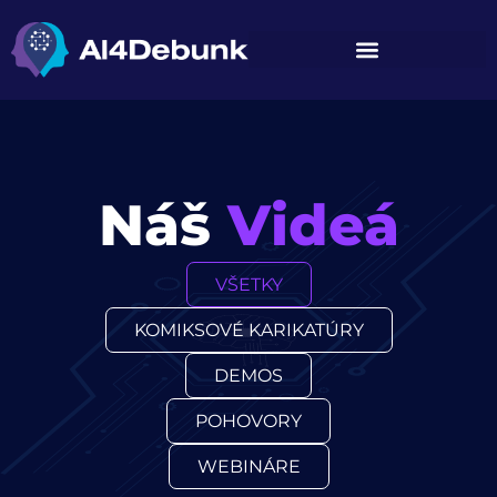
na obsah
Náš
Videá
VŠETKY
KOMIKSOVÉ KARIKATÚRY
DEMOS
POHOVORY
WEBINÁRE