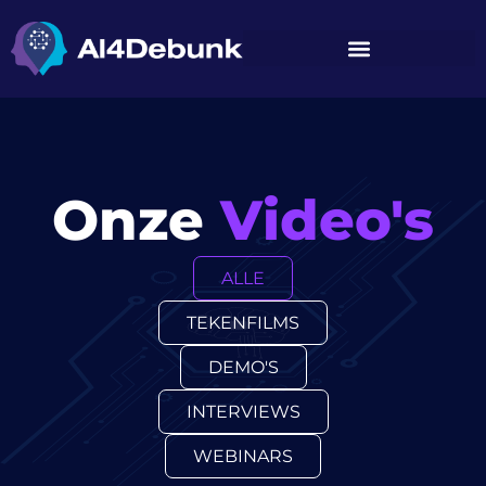
de
inhoud
Onze
Video's
ALLE
TEKENFILMS
DEMO'S
INTERVIEWS
WEBINARS