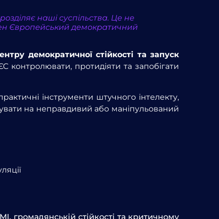
озділяє наші суспільства. Це не
рібен Європейський демократичний
нтру демократичної стійкості та запуск
ЄС контролювати, протидіяти та запобігати
рактичні інструменти штучного інтелекту,
агувати на неправдивий або маніпульований
ляції
МІ, громадянській стійкості та критичному