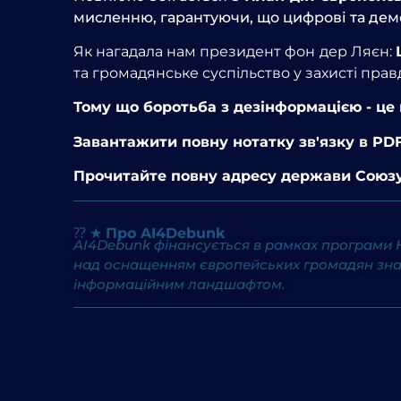
мисленню, гарантуючи, що цифрові та де
Як нагадала нам президент фон дер Ляєн:
та громадянське суспільство у захисті правд
Тому що боротьба з дезінформацією - це н
Завантажити повну нотатку зв'язку в PD
Прочитайте повну адресу держави Союз
⁇ ★
Про AI4Debunk
AI4Debunk фінансується в рамках програми Ho
над оснащенням європейських громадян знан
інформаційним ландшафтом.