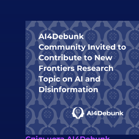
Спільнота AI4Debunk