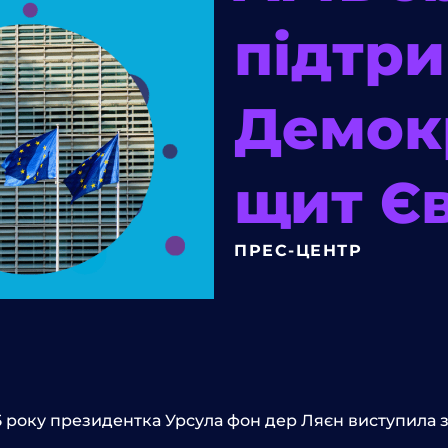
підтр
Демок
щит Є
ПРЕС-ЦЕНТР
25 року президентка Урсула фон дер Ляєн виступила