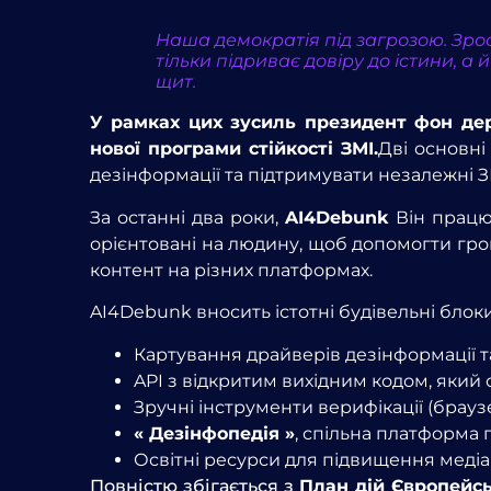
Наша демократія під загрозою. Зрос
тільки підриває довіру до істини, 
щит.
У рамках цих зусиль президент фон дер
нової програми стійкості ЗМІ.
Дві основні
дезінформації та підтримувати незалежні З
За останні два роки,
AI4Debunk
Він працюв
орієнтовані на людину, щоб допомогти гро
контент на різних платформах.
AI4Debunk вносить істотні будівельні блок
Картування драйверів дезінформації та
API з відкритим вихідним кодом, який 
Зручні інструменти верифікації (брау
« Дезінфопедія »
, спільна платформа
Освітні ресурси для підвищення медіа
Повністю збігається з
План дій Європейсь