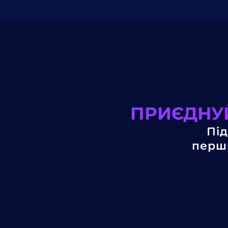
ПРИЄДНУЙ
Під
перши