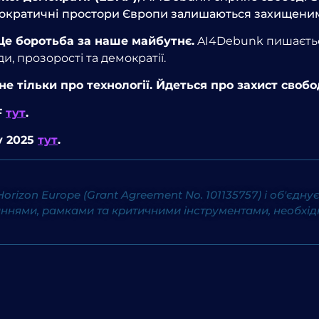
мократичні простори Європи залишаються захищеним
Це боротьба за наше майбутнє.
AI4Debunk пишається
и, прозорості та демократії.
е тільки про технології. Йдеться про захист свобод
F
тут
.
у 2025
тут
.
rizon Europe (Grant Agreement No. 101135757) і об'єдн
нями, рамками та критичними інструментами, необхідн