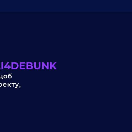
AI4DEBUNK
 щоб
оекту,