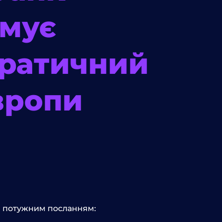
имує
ратичний
вропи
 з потужним посланням: