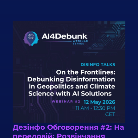
Дезінфо Обговорення #2: На
передовій: Розвінчання