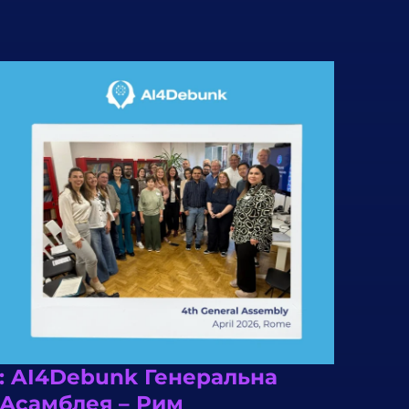
: AI4Debunk Генеральна
Асамблея – Рим