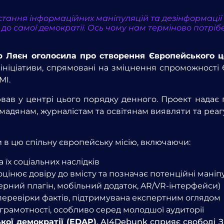
тання інформаційних маніпуляцій та дезінформації р
а й до самої демократії. Ось чому нам терміново пот
 Ляєн оголосила про створення Європейського це
 ініціативи, спрямовані на зміцнення спроможності 
МІ.
ав у центрі цього порядку денного. Проект надає п
мадянам, журналістам та освітянам виявляти та ре
и в цю спільну європейську місію, включаючи:
 їх соціальних наслідків
оцінює довіру до вмісту та позначає потенційні маніпу
зерний плагін, мобільний додаток, AR/VR-інтерфейси)
 перевірки фактів, підтримувана експертним оглядом
грамотності, особливо серед молодшої аудиторії
кої демократії (EDAP)
, AI4Debunk сприяє свободі З