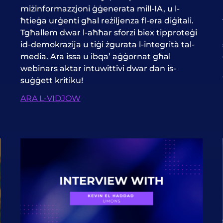
miżinformazzjoni ġġenerata mill-IA, u l-
ħtieġa urġenti għal reżiljenza fl-era diġitali.
Tgħallem dwar l-aħħar sforzi biex tipproteġi
id-demokrazija
u tiġi żgurata l-integrità tal-
media. Ara issa u ibqa’ aġġornat għal
webinars aktar intuwittivi dwar dan is-
suġġett kritiku!
ARA L-VIDJOW