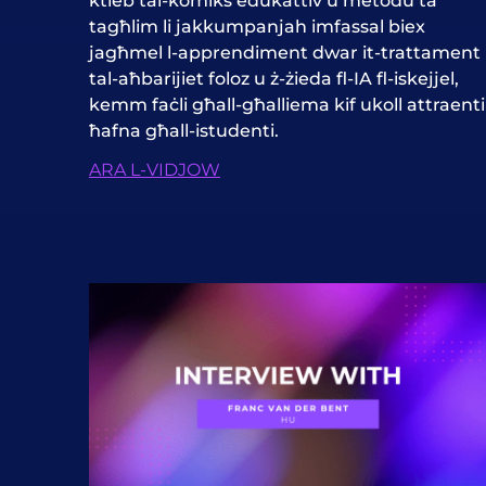
ktieb tal-komiks edukattiv u metodu ta’
tagħlim li jakkumpanjah imfassal biex
jagħmel l-apprendiment dwar it-trattament
tal-aħbarijiet foloz u ż-żieda fl-IA fl-iskejjel,
kemm faċli għall-għalliema kif ukoll attraenti
ħafna għall-istudenti.
ARA L-VIDJOW