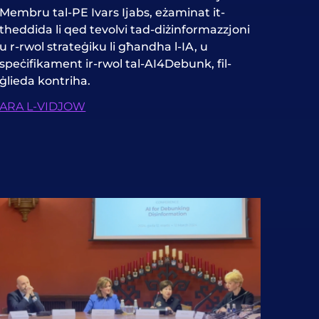
Membru tal-PE Ivars Ijabs, eżaminat it-
theddida li qed tevolvi tad-diżinformazzjoni
u r-rwol strateġiku li għandha l-IA, u
speċifikament ir-rwol tal-AI4Debunk, fil-
ġlieda kontriha.
ARA L-VIDJOW