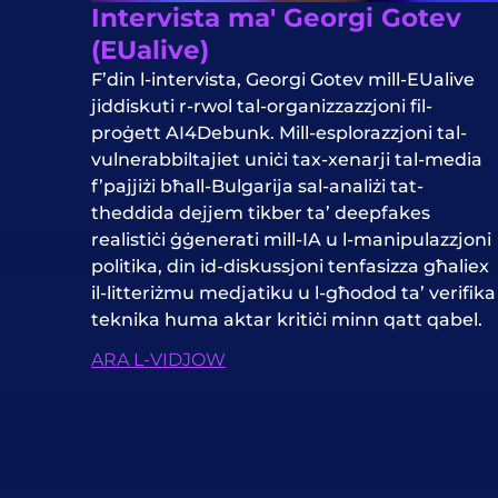
Intervista ma' Georgi Gotev
(EUalive)
F’din l-intervista, Georgi Gotev mill-EUalive
jiddiskuti r-rwol tal-organizzazzjoni fil-
proġett AI4Debunk. Mill-esplorazzjoni tal-
vulnerabbiltajiet uniċi tax-xenarji tal-media
f’pajjiżi bħall-Bulgarija sal-analiżi tat-
theddida dejjem tikber ta’ deepfakes
realistiċi ġġenerati mill-IA u l-manipulazzjoni
politika, din id-diskussjoni tenfasizza għaliex
il-litteriżmu medjatiku u l-għodod ta’ verifika
teknika huma aktar kritiċi minn qatt qabel.
ARA L-VIDJOW