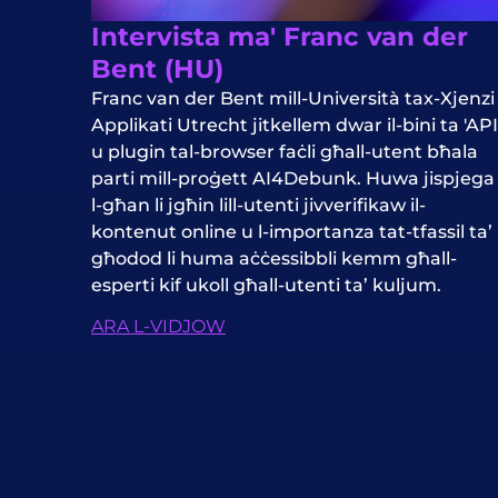
Intervista ma' Franc van der
Bent (HU)
Franc van der Bent mill-Università tax-Xjenzi
Applikati Utrecht jitkellem dwar il-bini ta 'API
u plugin tal-browser faċli għall-utent bħala
parti mill-proġett AI4Debunk. Huwa jispjega
l-għan li jgħin lill-utenti jivverifikaw il-
kontenut online u l-importanza tat-tfassil ta’
għodod li huma aċċessibbli kemm għall-
esperti kif ukoll għall-utenti ta’ kuljum.
ARA L-VIDJOW