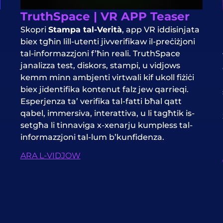
TruthSpace | VR APP Teaser
Skopri
Stampa tal-Verità
, app VR iddisinjata
biex tgħin lill-utenti jivverifikaw il-preċiżjoni
tal-informazzjoni f’ħin reali. TruthSpace
janalizza test, diskors, stampi, u vidjows
kemm minn ambjenti virtwali kif ukoll fiżiċi
biex jidentifika kontenut falz jew qarrieqi.
Esperjenza ta’ verifika tal-fatti bħal qatt
qabel, immersiva, interattiva, u li tagħtik is-
setgħa li tinnaviga x-xenarju kumpless tal-
informazzjoni tal-lum b’kunfidenza.
ARA L-VIDJOW