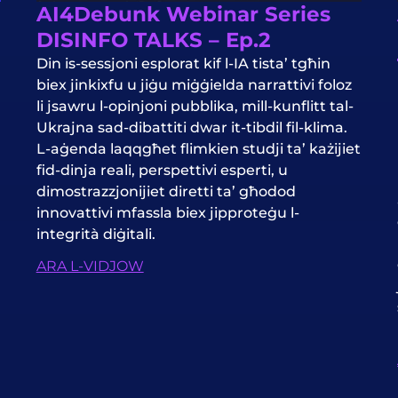
AI4Debunk Webinar Series
DISINFO TALKS – Ep.2
Din is-sessjoni esplorat kif l-IA tista’ tgħin
biex jinkixfu u jiġu miġġielda narrattivi foloz
li jsawru l-opinjoni pubblika, mill-kunflitt tal-
Ukrajna sad-dibattiti dwar it-tibdil fil-klima.
L-aġenda laqqgħet flimkien studji ta’ każijiet
fid-dinja reali, perspettivi esperti, u
dimostrazzjonijiet diretti ta’ għodod
innovattivi mfassla biex jipproteġu l-
integrità diġitali.
ARA L-VIDJOW