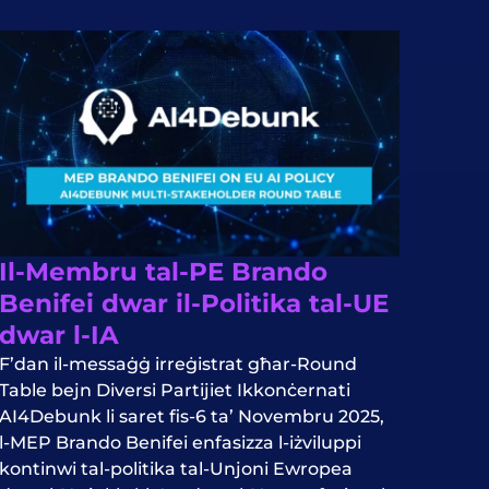
Il-Membru tal-PE Brando
Benifei dwar il-Politika tal-UE
dwar l-IA
F’dan il-messaġġ irreġistrat għar-Round
Table bejn Diversi Partijiet Ikkonċernati
AI4Debunk li saret fis-6 ta’ Novembru 2025,
l-MEP Brando Benifei enfasizza l-iżviluppi
kontinwi tal-politika tal-Unjoni Ewropea