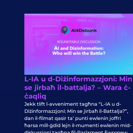
L-IA u d-Diżinformazzjoni: Min
se jirbaħ il-battalja? – Wara ċ-
ċaqliq
Jekk tlift l-avveniment tagħna “L-IA u d-
Diżinformazzjoni: Min se jirbaħ il-Battalja?”,
dan il-filmat qasir ta’ punti ewlenin joffri
ħarsa mill-ġdid lejn il-mumenti ewlenin mid-
diskussjoni tagħna fil-Parlament Ewropew.