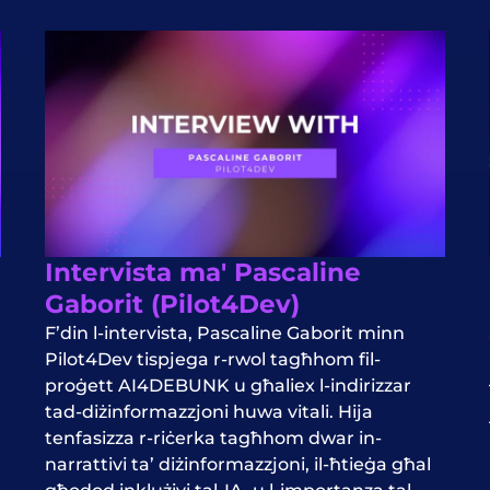
Intervista ma' Pascaline
Gaborit (Pilot4Dev)
F’din l-intervista, Pascaline Gaborit minn
Pilot4Dev tispjega r-rwol tagħhom fil-
proġett AI4DEBUNK u għaliex l-indirizzar
tad-diżinformazzjoni huwa vitali. Hija
tenfasizza r-riċerka tagħhom dwar in-
narrattivi ta’ diżinformazzjoni, il-ħtieġa għal