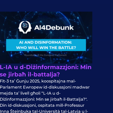
L-IA u d-Diżinformazzjoni: Min
se jirbaħ il-battalja?
Fit-3 ta’ Ġunju 2025, koospitajna mal-
Parlament Ewropew id-diskussjoni madwar
mejda ta’ livell għoli “L-IA u d-
Diżinformazzjoni: Min se jirbaħ il-Battalja?".
Din id-diskussjoni, ospitata mill-Professur
Inna Šteinbuka tal-Università tal-Latvja u l-