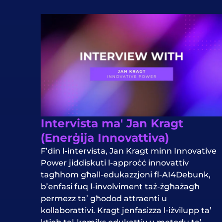
Intervista ma' Jan Kragt
(Enerġija Innovattiva)
F’din l-intervista, Jan Kragt minn Innovative
Power jiddiskuti l-approċċ innovattiv
tagħhom għall-edukazzjoni fl-AI4Debunk,
b’enfasi fuq l-involviment taż-żgħażagħ
permezz ta’ għodod attraenti u
kollaborattivi. Kragt jenfasizza l-iżvilupp ta’