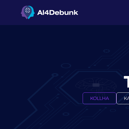
kontenut
KOLLHA
K