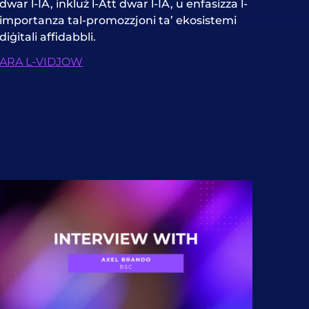
dwar l-IA, inkluż l-Att dwar l-IA, u enfasizza l-
importanza tal-promozzjoni ta’ ekosistemi
diġitali affidabbli.
ARA L-VIDJOW