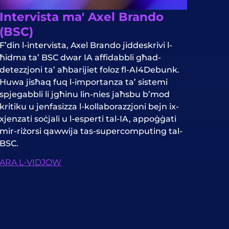
Intervista ma' Axel Brando
(BSC)
F’din l-intervista, Axel Brando jiddeskrivi l-
ħidma ta’ BSC dwar IA affidabbli għad-
detezzjoni ta’ aħbarijiet foloz fl-AI4Debunk.
Huwa jisħaq fuq l-importanza ta’ sistemi
spjegabbli li jgħinu lin-nies jaħsbu b’mod
kritiku u jenfasizza l-kollaborazzjoni bejn ix-
xjenzati soċjali u l-esperti tal-IA, appoġġati
mir-riżorsi qawwija tas-supercomputing tal-
BSC.
ARA L-VIDJOW