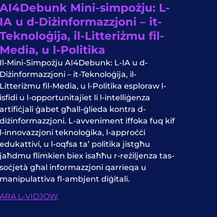
AI4Debunk Mini-simpożju: L-
IA u d-Diżinformazzjoni – it-
Teknoloġija, il-Litteriżmu fil-
Media, u l-Politika
Il-Mini-Simpożju AI4Debunk: L-IA u d-
Diżinformazzjoni – it-Teknoloġija, il-
Litteriżmu fil-Media, u l-Politika esploraw l-
isfidi u l-opportunitajiet li l-intelliġenza
artifiċjali ġabet għall-ġlieda kontra d-
diżinformazzjoni. L-avveniment iffoka fuq kif
l-innovazzjoni teknoloġika, l-approċċi
edukattivi, u l-oqfsa ta’ politika jistgħu
jaħdmu flimkien biex isaħħu r-reżiljenza tas-
soċjetà għal informazzjoni qarrieqa u
manipulattiva fl-ambjent diġitali.
ARA L-VIDJOW