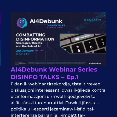
AI4Debunk Webinar Series
DISINFO TALKS – Ep.1
F'dan il-
webinar
tirrekordja, tista’ tirrevedi
diskussjoni interessanti dwar il-ġlieda kontra
diżinformazzjoni
u r-rwol li qed jevolvi ta'
ai
fit-tfassil tan-narrattivi. Dawk li jfasslu l-
politika u l-esperti jeżaminaw l-isfidi tal-
interferenza barranija, l-impatt tal-