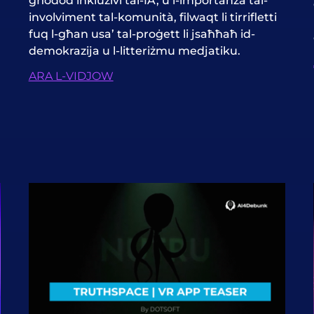
għodod inklużivi tal-IA, u l-importanza tal-
involviment tal-komunità, filwaqt li tirrifletti
fuq l-għan usa’ tal-proġett li jsaħħaħ id-
demokrazija u l-litteriżmu medjatiku.
ARA L-VIDJOW