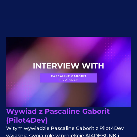
Wywiad z Pascaline Gaborit
(Pilot4Dev)
W tym wywiadzie Pascaline Gaborit z Pilot4Dev
wyjaśnia swoją rolę w projekcie AI4DEBUNK i