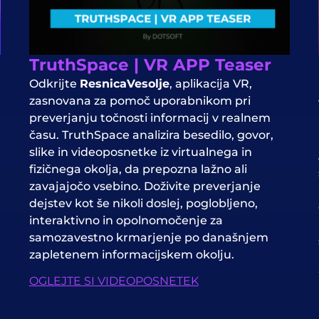
TruthSpace | VR APP Teaser
Odkrijte
ResnicaVesolje
, aplikacija VR,
zasnovana za pomoč uporabnikom pri
preverjanju točnosti informacij v realnem
času. TruthSpace analizira besedilo, govor,
slike in videoposnetke iz virtualnega in
fizičnega okolja, da prepozna lažno ali
zavajajočo vsebino. Doživite preverjanje
dejstev kot še nikoli doslej, poglobljeno,
interaktivno in opolnomočenje za
samozavestno krmarjenje po današnjem
zapletenem informacijskem okolju.
OGLEJTE SI VIDEOPOSNETEK