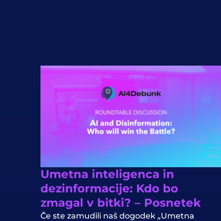
Umetna inteligenca in
dezinformacije: Kdo bo
zmagal v bitki? – Posnetek
Če ste zamudili naš dogodek „Umetna