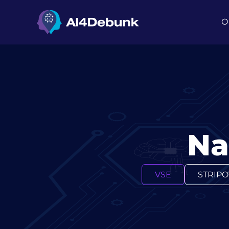
vsebino
O
N
VSE
STRIPO