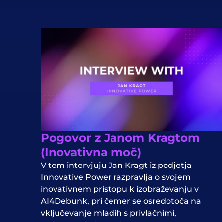
Pogovor z Janom Kragtom
(Inovativna moč)
V tem intervjuju Jan Kragt iz podjetja
Innovative Power razpravlja o svojem
inovativnem pristopu k izobraževanju v
AI4Debunk, pri čemer se osredotoča na
vključevanje mladih s privlačnimi,