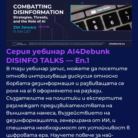
Серия уебинар AI4Debunk
DISINFO TALKS — Еп.1
В тази
уебинар
запис, можете да посетите
отново интригуваща дискусия относно
борбата
дезинформация
и развиващата се
роля на
ai
в оформянето на разкази.
Създателите на политики и експертите
разглеждат предизвикателствата на
външната намеса, въздействието на
дезинформацията, генерирана от ИИ, и
спешната необходимост от устойчивост в
цифровата ера. Научете повече за най-