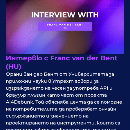
Интервю с Franc van der Bent
(HU)
Франц ван дер Бент от Университета за
приложни науки в Утрехт говори за
изграждането на лесен за употреба API и
браузър плъгин като част от проекта
AI4Debunk. Той обяснява целта да се помогне
на потребителите да проверяват онлайн
съдържанието и значението на
проектирането на инструменти, които са
достъпни както за експертите, така и за