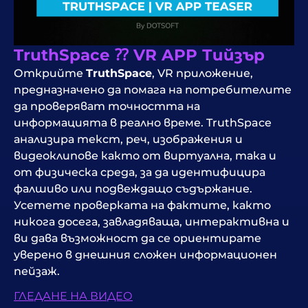
TruthSpace ⁇ VR APP Тийзър
Открийте
TruthSpace
, VR приложение,
предназначено да помага на потребителите
да проверяват точността на
информацията в реално време. TruthSpace
анализира текст, реч, изображения и
видеоклипове както от виртуална, така и
от физическа среда, за да идентифицира
фалшиво или подвеждащо съдържание.
Усетете проверката на фактите, както
никога досега, завладяваща, интерактивна и
ви дава възможност да се ориентирате
уверено в днешния сложен информационен
пейзаж.
ГЛЕДАНЕ НА ВИДЕО