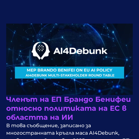
Членът на ЕП Брандо Бенифеи
относно политиката на ЕС в
областта на ИИ
В това съобщение, записано за
многостранната кръгла маса AI4Debunk,