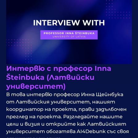
Интервю с професор Inna
Šteinbuka (Латвийски
университет)
В това интервю професор Инна Щейнбука
от Латвийския университет, нашият
координатор на проекта, прави задълбочен
преглед на проекта. Разгледайте нашите
цели и визия и открийте как Латвийският
университет обогатява AI4Debunk със своя