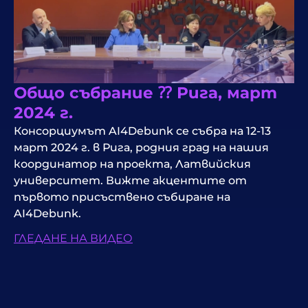
Общо събрание ⁇ Рига, март
2024 г.
Консорциумът AI4Debunk се събра на 12-13
март 2024 г. в Рига, родния град на нашия
координатор на проекта, Латвийския
университет. Вижте акцентите от
първото присъствено събиране на
AI4Debunk.
ГЛЕДАНЕ НА ВИДЕО