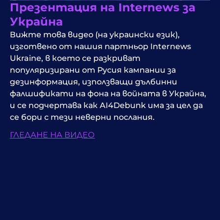
Презентация на Internews за
Украйна
Вижте това видео (на украински език),
изготвено от нашия партньор Internews
Ukraine, в което се разкриват
популяризирани от Русия кампании за
дезинформация, използващи дълбинни
фалшификати на фона на войната в Украйна,
и се подчертава как AI4Debunk има за цел да
се бори с тези неверни послания.
ГЛЕДАНЕ НА ВИДЕО