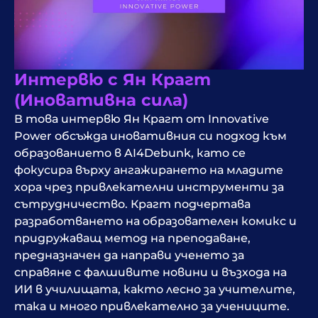
Интервю с Ян Крагт
(Иновативна сила)
В това интервю Ян Крагт от Innovative
Power обсъжда иновативния си подход към
образованието в AI4Debunk, като се
фокусира върху ангажирането на младите
хора чрез привлекателни инструменти за
сътрудничество. Крагт подчертава
разработването на образователен комикс и
придружаващ метод на преподаване,
предназначен да направи ученето за
справяне с фалшивите новини и възхода на
ИИ в училищата, както лесно за учителите,
така и много привлекателно за учениците.