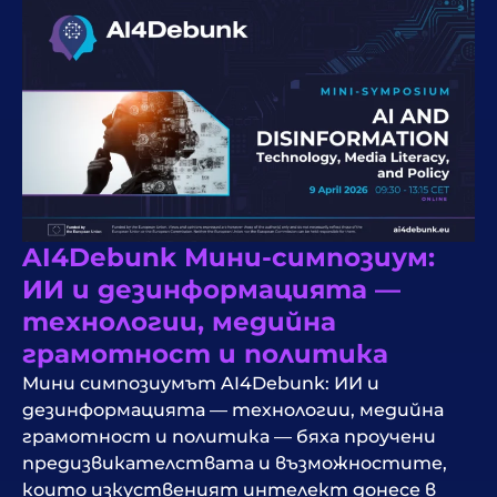
AI4Debunk Мини-симпозиум:
ИИ и дезинформацията —
технологии, медийна
грамотност и политика
Мини симпозиумът AI4Debunk: ИИ и
дезинформацията — технологии, медийна
грамотност и политика — бяха проучени
предизвикателствата и възможностите,
които изкуственият интелект донесе в