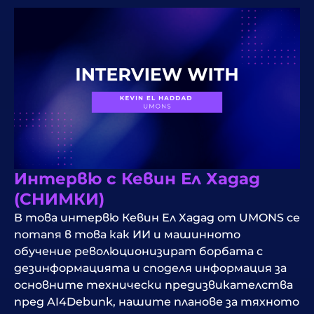
Интервю с Кевин Ел Хадад
(СНИМКИ)
В това интервю Кевин Ел Хадад от UMONS се
потапя в това как ИИ и машинното
обучение революционизират борбата с
дезинформацията и споделя информация за
основните технически предизвикателства
пред AI4Debunk, нашите планове за тяхното