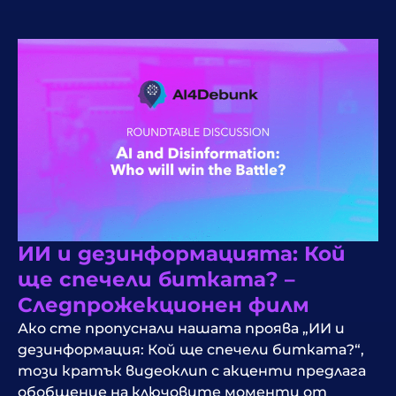
ИИ и дезинформацията: Кой
ще спечели битката? –
Следпрожекционен филм
Ако сте пропуснали нашата проява „ИИ и
дезинформация: Кой ще спечели битката?“,
този кратък видеоклип с акценти предлага
обобщение на ключовите моменти от