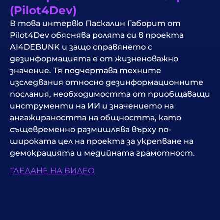
(Pilot4Dev)
В това интервю Паскалин Габорит от
Pilot4Dev обяснява ролята си в проекта
AI4DEBUNK и защо справянето с
дезинформацията е от жизненоважно
значение. Тя подчертава техните
изследвания относно дезинформационните
послания, необходимостта от приобщаващи
инструменти на ИИ и значението на
ангажираността на общността, като
същевременно размишлява върху по-
широката цел на проекта за укрепване на
демокрацията и медийната грамотност.
ГЛЕДАНЕ НА ВИДЕО