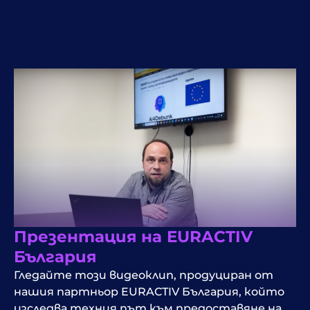
Презентация на EURACTIV
България
Гледайте този видеоклип, продуциран от
нашия партньор EURACTIV България, който
изследва техния път към предоставяне на