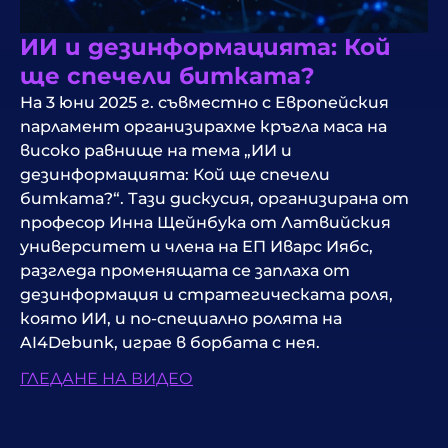
ИИ и дезинформацията: Кой
ще спечели битката?
На 3 юни 2025 г. съвместно с Европейския
парламент организирахме кръгла маса на
високо равнище на тема „ИИ и
дезинформацията: Кой ще спечели
битката?“. Тази дискусия, организирана от
професор Инна Щейнбука от Латвийския
университет и члена на ЕП Иварс Иябс,
разгледа променящата се заплаха от
дезинформация и стратегическата роля,
която ИИ, и по-специално ролята на
AI4Debunk, играе в борбата с нея.
ГЛЕДАНЕ НА ВИДЕО