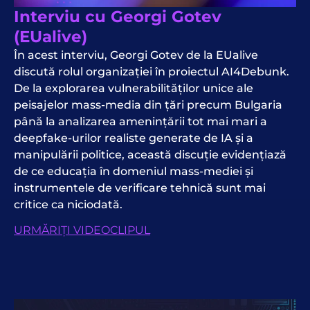
Interviu cu Georgi Gotev
(EUalive)
În acest interviu, Georgi Gotev de la EUalive
discută rolul organizației în proiectul AI4Debunk.
De la explorarea vulnerabilităților unice ale
peisajelor mass-media din țări precum Bulgaria
până la analizarea amenințării tot mai mari a
deepfake-urilor realiste generate de IA și a
manipulării politice, această discuție evidențiază
de ce educația în domeniul mass-mediei și
instrumentele de verificare tehnică sunt mai
critice ca niciodată.
URMĂRIȚI VIDEOCLIPUL