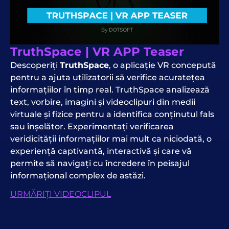
TruthSpace | VR APP Teaser
Descoperiți
TruthSpace
, o aplicație VR concepută
pentru a ajuta utilizatorii să verifice acuratețea
informațiilor în timp real. TruthSpace analizează
text, vorbire, imagini și videoclipuri din medii
virtuale și fizice pentru a identifica conținutul fals
sau înșelător. Experimentați verificarea
veridicității informațiilor mai mult ca niciodată, o
experiență captivantă, interactivă și care vă
permite să navigați cu încredere în peisajul
informațional complex de astăzi.
URMĂRIȚI VIDEOCLIPUL