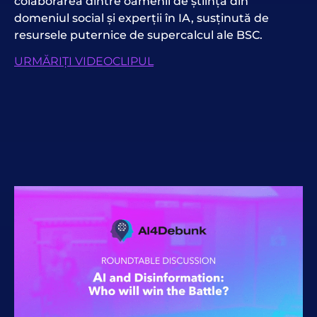
colaborarea dintre oamenii de știință din
domeniul social și experții în IA, susținută de
resursele puternice de supercalcul ale BSC.
URMĂRIȚI VIDEOCLIPUL