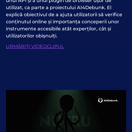
unui API și a unui plugin de browser ușor de
utilizat, ca parte a proiectului AI4Debunk. El
explică obiectivul de a ajuta utilizatorii să verifice
conținutul online și importanța conceperii unor
instrumente accesibile atât experților, cât și
utilizatorilor obișnuiți.
URMĂRIȚI VIDEOCLIPUL