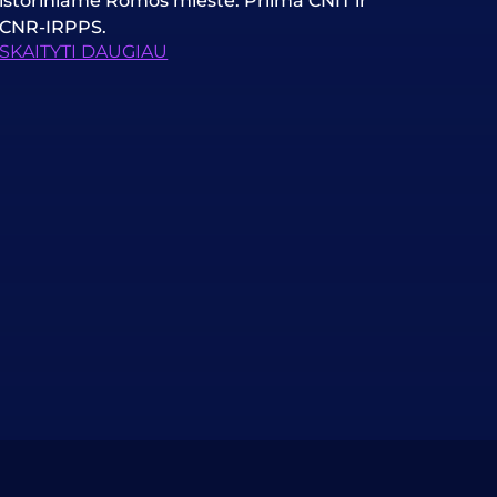
istoriniame Romos mieste. Priima CNIT ir
CNR-IRPPS.
SKAITYTI DAUGIAU