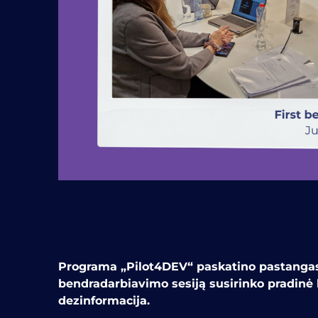
Programa „Pilot4DEV“ paskatino pastangas i
bendradarbiavimo sesiją susirinko pradinė
dezinformacija.