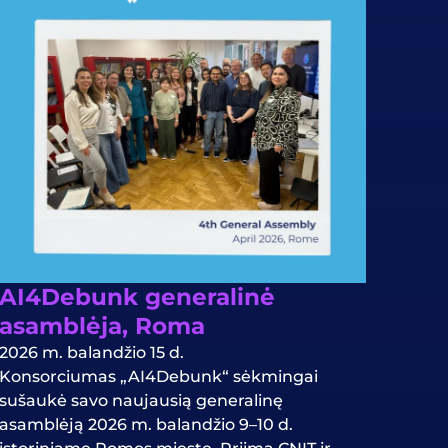
AI4Debunk generalinė
asamblėja, Roma
2026 m. balandžio 15 d.
Konsorciumas „AI4Debunk“ sėkmingai
sušaukė savo naujausią generalinę
asamblėją 2026 m. balandžio 9–10 d.