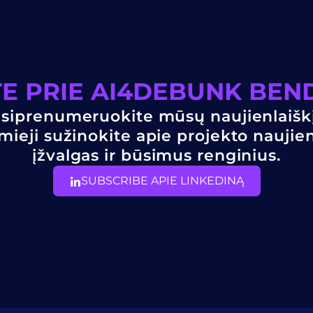
ITE PRIE AI4DEBUNK BE
siprenumeruokite mūsų naujienlaiškį
mieji sužinokite apie projekto naujie
įžvalgas ir būsimus renginius.
SUBSCRIBE APIE LINKEDINĄ