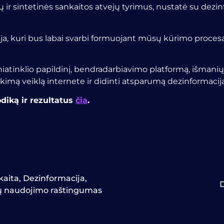
 ir sintetinės sankaitos atvejų tyrimus, nustatė su dezin
ja, kuri bus labai svarbi formuojant mūsų kūrimo procesą
iniatinklio papildinį, bendradarbiavimo platformą, išmanių
imą veiklą internete ir didinti atsparumą dezinformacija
iką ir rezultatus
čia
.
kaita
,
Dezinformacija
,
D
ių naudojimo raštingumas