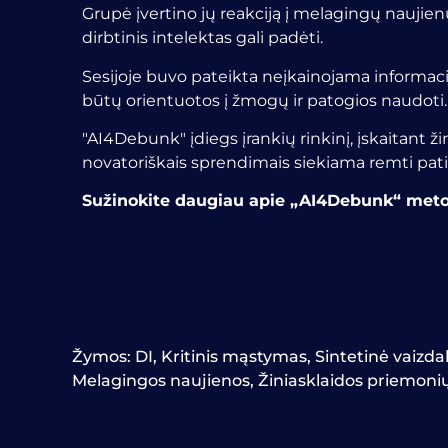
Grupė įvertino jų reakciją į melagingų naujienų
dirbtinis intelektas gali padėti.
Sesijoje buvo pateikta neįkainojama informaci
būtų orientuotos į žmogų ir patogios naudoti.
"AI4Debunk" įdiegs įrankių rinkinį, įskaitant ž
novatoriškais sprendimais siekiama remti patik
Sužinokite daugiau apie „AI4Debunk“ metod
Žymos:
DI
,
Kritinis mąstymas
,
Sintetinė vaizda
Melagingos naujienos
,
Žiniasklaidos priemon