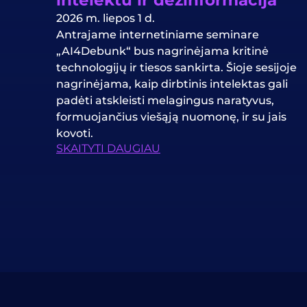
intelektu ir dezinformacija
2026 m. liepos 1 d.
Antrajame internetiniame seminare
„AI4Debunk“ bus nagrinėjama kritinė
technologijų ir tiesos sankirta. Šioje sesijoje
nagrinėjama, kaip dirbtinis intelektas gali
padėti atskleisti melagingus naratyvus,
formuojančius viešąją nuomonę, ir su jais
kovoti.
SKAITYTI DAUGIAU