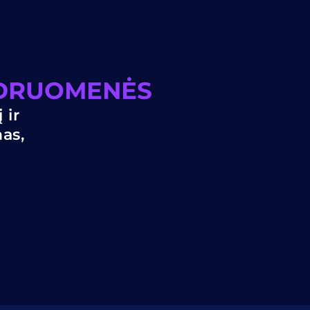
NDRUOMENĖS
 ir
nas,