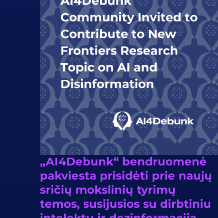
„AI4Debunk“ bendruomenė
pakviesta prisidėti prie naujų
sričių mokslinių tyrimų
temos, susijusios su dirbtiniu