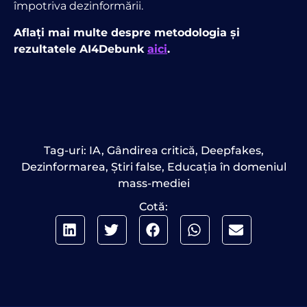
împotriva dezinformării.
Aflați mai multe despre metodologia și
rezultatele AI4Debunk
aici
.
Tag-uri:
IA
,
Gândirea critică
,
Deepfakes
,
Dezinformarea
,
Știri false
,
Educația în domeniul
mass-mediei
Cotă: