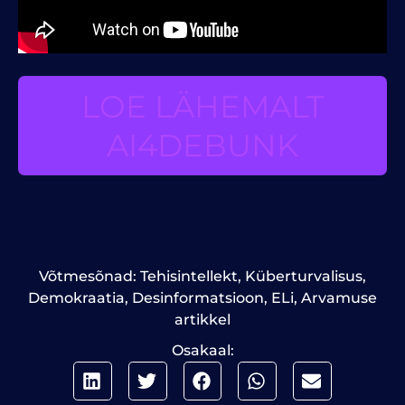
LOE LÄHEMALT
AI4DEBUNK
Võtmesõnad:
Tehisintellekt
,
Küberturvalisus
,
Demokraatia
,
Desinformatsioon
,
ELi
,
Arvamuse
artikkel
Osakaal: