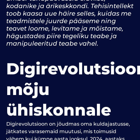
kodanike ja ärikeskkondi. Tehisintellekt
toob kaasa uue häire selles, kuidas me
teadmistele juurde pääseme ning
teavet loome, levitame ja mõistame,
hägustades piire tegeliku teabe ja
manipuleeritud teabe vahel.
Digirevolutsioo
mõju
ühiskonnale
Digirevolutsioon on jõudmas oma kuldajastusse,
jätkates varasemaid muutusi, mis toimusid
vähem kui kümne aasta jooksul. 2024. aastaks