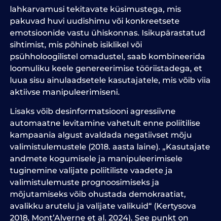
lahkarvamusi tekitavate küsimustega, mis
pakuvad huvi uudishimu või konkreetsete
emotsioonide vastu ühiskonnas.
Isikupärastatud
sihtimist, mis põhineb isiklikel või
psühholoogilistel omadustel, saab kombineerida
loomuliku keele genereerimise tööriistadega, et
luua sisu ainulaadsetele kasutajatele, mis võib viia
aktiivse manipuleerimiseni.
Lisaks võib desinformatsiooni agressiivne
automaatne levitamine vahetult enne poliitilise
kampaania algust avaldada negatiivset mõju
valimistulemustele (2018. aasta laine). „Kasutajate
andmete kogumisele ja manipuleerimisele
tuginemine valijate poliitiliste vaadete ja
valimistulemuste prognoosimiseks ja
mõjutamiseks võib ohustada demokraatiat,
avalikku arutelu ja valijate valikuid“ (Kertysova
2018, Mont’Alverne et al. 2024). See punkt on