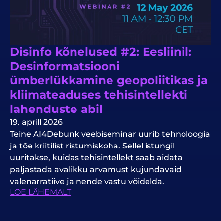
Disinfo kõnelused #2: Eesliinil:
Desinformatsiooni
ümberlükkamine geopoliitikas ja
kliimateaduses tehisintellekti
lahenduste abil
19. aprill 2026
Teine AI4Debunk veebiseminar uurib tehnoloogia
ja tõe kriitilist ristumiskoha. Sellel istungil
uuritakse, kuidas tehisintellekt saab aidata
paljastada avalikku arvamust kujundavaid
valenarratiive ja nende vastu võidelda.
LOE LÄHEMALT