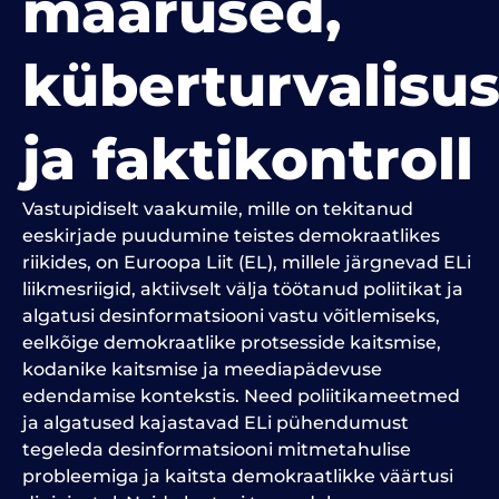
määrused,
küberturvalisu
ja faktikontroll
Vastupidiselt vaakumile, mille on tekitanud
eeskirjade puudumine teistes demokraatlikes
riikides, on Euroopa Liit (EL), millele järgnevad ELi
liikmesriigid, aktiivselt välja töötanud poliitikat ja
algatusi desinformatsiooni vastu võitlemiseks,
eelkõige demokraatlike protsesside kaitsmise,
kodanike kaitsmise ja meediapädevuse
edendamise kontekstis. Need poliitikameetmed
ja algatused kajastavad ELi pühendumust
tegeleda desinformatsiooni mitmetahulise
probleemiga ja kaitsta demokraatlikke väärtusi