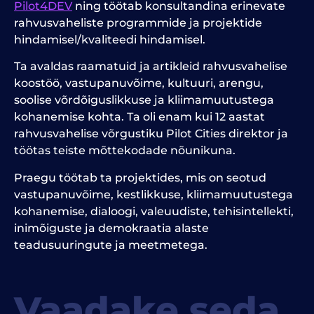
Pilot4DEV
ning töötab konsultandina erinevate
rahvusvaheliste programmide ja projektide
hindamisel/kvaliteedi hindamisel.
Ta avaldas raamatuid ja artikleid rahvusvahelise
koostöö, vastupanuvõime, kultuuri, arengu,
soolise võrdõiguslikkuse ja kliimamuutustega
kohanemise kohta. Ta oli enam kui 12 aastat
rahvusvahelise võrgustiku Pilot Cities direktor ja
töötas teiste mõttekodade nõunikuna.
Praegu töötab ta projektides, mis on seotud
vastupanuvõime, kestlikkuse, kliimamuutustega
kohanemise, dialoogi, valeuudiste, tehisintellekti,
inimõiguste ja demokraatia alaste
teadusuuringute ja meetmetega.
Vaadake seda