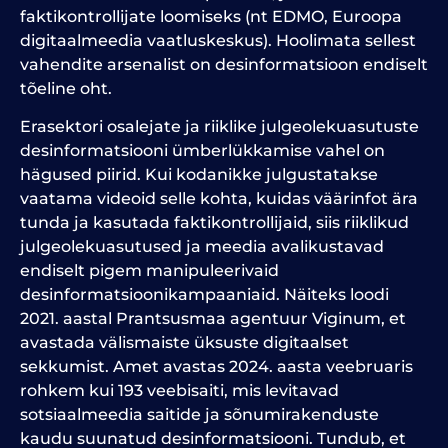
faktikontrollijate loomiseks (nt EDMO, Euroopa
digitaalmeedia vaatluskeskus). Hoolimata sellest
vahendite arsenalist on desinformatsioon endiselt
tõeline oht.
Erasektori osalejate ja riiklike julgeolekuasutuste
desinformatsiooni ümberlükkamise vahel on
hägused piirid. Kui kodanikke julgustatakse
vaatama videoid selle kohta, kuidas väärinfot ära
tunda ja kasutada faktikontrollijaid, siis riiklikud
julgeolekuasutused ja meedia avalikustavad
endiselt pigem manipuleerivaid
desinformatsioonikampaaniaid. Näiteks loodi
2021. aastal Prantsusmaa agentuur Viginum, et
avastada välismaiste üksuste digitaalset
sekkumist. Amet avastas 2024. aasta veebruaris
rohkem kui 193 veebisaiti, mis levitavad
sotsiaalmeedia saitide ja sõnumirakenduste
kaudu suunatud desinformatsiooni. Tundub, et