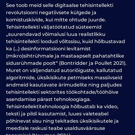
See toob meid selle digitaalse tehisintellekti
revolutsiooni negatiivsete külgede ja
komistuskivide, kui mitte ohtude juurde.
Tehisintellekti väljatöötatud süsteemid
„suurendavad võimalusi luua realistlikku
tehisintellekti loodud võltssisu, kuid hõlbustavad
ka (…) desinformatsiooni levitamist
(mikro)sihtrühmale ja mastaapselt pahatahtlike
sidusrühmade poolt“ (Bontridder ja Poullet 2021).
Muret on väljendatud autoriõiguste, kallutatud
algoritmide, üksikisikute petmiseks massiivseid
andmeid kasutavate ärimudelite ning paljudes
tehisintellekti sektorites töökohtade/tööhõive
asendamise pärast tehnoloogiaga.
Tehisintellektitehnoloogia hõlbustab ka video,
teksti ja pildi kasutamist, luues valeteabel
põhinevat sisu ning tekitades üksikisikutele ja
meediale raskusi teabe usaldusväärsuse