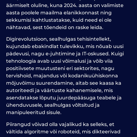
äärmiselt oluline, kuna 2024. aasta on valimiste
aasta poolele maailma elanikkonnast ning
sekkumisi kahtlustatakse, kuid need ei ole
nähtavad, sest tõendeid on raske leida.
Digirevolutsioon, sealhulgas tehisintellekt,
kujundab ebakindlat tulevikku, mis nõuab uusi
pädevusi, nagu e-juhtimine ja IT-oskused.
Kuigi
tehnoloogia avab uusi võimalusi ja võib viia
positiivsete muutusteni eri sektorites, nagu
tervishoid, majandus või kodanikuühiskonna
mõjuvõimu suurendamine, aitab see kaasa ka
autoriteedi ja väärtuste kahanemisele, mis
asendatakse lõputu juurdepääsuga teabele ja
ühenduvusele, sealhulgas võltsitud ja
manipuleeritud sisule.
Piirangud võivad olla vajalikud ka selleks, et
vältida algoritme või roboteid, mis dikteerivad