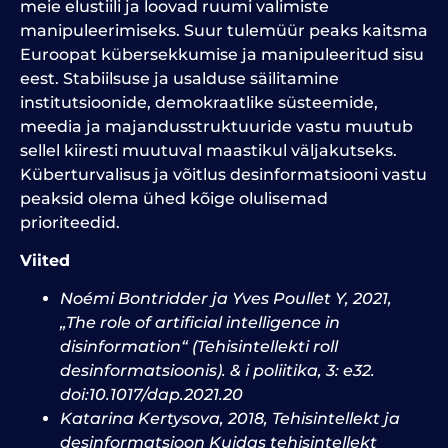
meie elustiili ja loovad ruumi valimiste
manipuleerimiseks. Suur tulemüür peaks kaitsma
Euroopat kübersekkumise ja manipuleeritud sisu
eest.
Stabiilsuse ja usalduse säilitamine
institutsioonide, demokraatlike süsteemide,
meedia ja majandusstruktuuride vastu muutub
sellel kiiresti muutuval maastikul väljakutseks.
Küberturvalisus ja võitlus desinformatsiooni vastu
peaksid olema ühed kõige olulisemad
prioriteedid.
Viited
Noémi Bontridder ja Yves Poullet Y, 2021,
„The role of artificial intelligence in
disinformation“ (Tehisintellekti roll
desinformatsioonis). & i poliitika, 3: e32.
doi:10.1017/dap.2021.20
Katarina Kertysova, 2018, Tehisintellekt ja
desinformatsioon Kuidas tehisintellekt