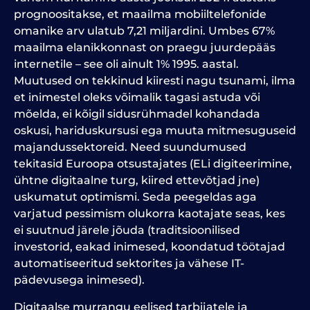
prognoositakse, et maailma mobiiltelefonide
omanike arv ulatub 7,21 miljardini. Umbes 67%
maailma elanikkonnast on praegu juurdepääs
internetile – see oli ainult 1% 1995. aastal.
Muutused on tekkinud kiiresti nagu tsunami, ilma
et inimestel oleks võimalik tagasi astuda või
mõelda, ei kõigil sidusrühmadel kohandada
oskusi, hariduskursusi ega muuta mitmesuguseid
majandussektoreid. Need suundumused
tekitasid Euroopa otsustajates (ELi digiteerimine,
ühtne digitaalne turg, kiired ettevõtjad jne)
uskumatut optimismi. Seda peegeldas aga
varjatud pessimism olukorra kaotajate seas, kes
ei suutnud järele jõuda (traditsioonilised
investorid, eakad inimesed, koondatud töötajad
automatiseeritud sektorites ja vähese IT-
pädevusega inimesed).
Digitaalse murrangu eelised tarbijatele ja