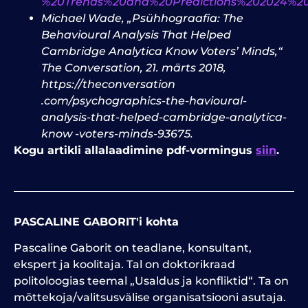
%20Trends%20and%20Predictions%202024%20
Michael Wade, „Psühhograafia: The
Behavioural Analysis That Helped
Cambridge Ana­lytica Know Voters’ Minds,“
The Conversation, 21. märts 2018,
https://theconversation
.com/psychographics-the-havioural-
analysis-that-helped-cambridge-analytica-
know -voters-minds-93675.
Kogu artikli allalaadimine pdf-vormingus
siin
.
PASCALINE GABORIT'i kohta
Pascaline Gaborit on teadlane, konsultant,
ekspert ja koolitaja. Tal on doktorikraad
politoloogias teemal „Usaldus ja konfliktid“. Ta on
mõttekoja/valitsusvälise organisatsiooni asutaja.