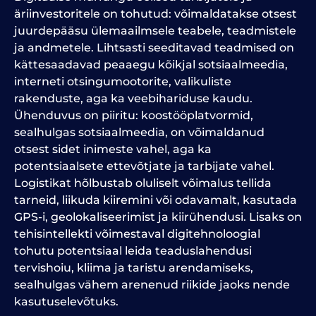
äriinvestoritele on tohutud: võimaldatakse otsest
juurdepääsu ülemaailmsele teabele, teadmistele
ja andmetele. Lihtsasti seeditavad teadmised on
kättesaadavad peaaegu kõikjal sotsiaalmeedia,
interneti otsingumootorite, valikuliste
rakenduste, aga ka veebihariduse kaudu.
Ühenduvus on piiritu: koostööplatvormid,
sealhulgas sotsiaalmeedia, on võimaldanud
otsest sidet inimeste vahel, aga ka
potentsiaalsete ettevõtjate ja tarbijate vahel.
Logistikat hõlbustab oluliselt võimalus tellida
tarneid, liikuda kiiremini või odavamalt, kasutada
GPS-i, geolokaliseerimist ja kiirühendusi. Lisaks on
tehisintellekti võimestaval digitehnoloogial
tohutu potentsiaal leida teaduslahendusi
tervishoiu, kliima ja taristu arendamiseks,
sealhulgas vähem arenenud riikide jaoks nende
kasutuselevõtuks.