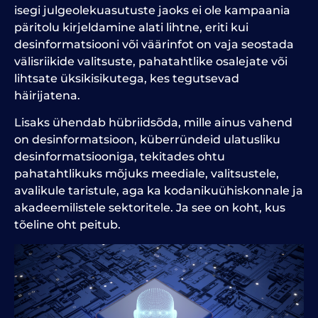
isegi julgeolekuasutuste jaoks ei ole kampaania
päritolu kirjeldamine alati lihtne, eriti kui
desinformatsiooni või väärinfot on vaja seostada
välisriikide valitsuste, pahatahtlike osalejate või
lihtsate üksikisikutega, kes tegutsevad
häirijatena.
Lisaks ühendab hübriidsõda, mille ainus vahend
on desinformatsioon, küberründeid ulatusliku
desinformatsiooniga, tekitades ohtu
pahatahtlikuks mõjuks meediale, valitsustele,
avalikule taristule, aga ka kodanikuühiskonnale ja
akadeemilistele sektoritele. Ja see on koht, kus
tõeline oht peitub.