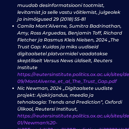
muudab desinformatsiooni tootmist,
levitamist ja selle vastu võitlemist, julgeolek
ja inimõigused 29 (2018) 55-81
Camila Mont’Alverne, Sumitra Badrinathan,
Amy, Ross Arguedas, Benjamin Toff, Richard
Fletcher ja Rasmus Kleis Nielsen, 2024 „The
Trust Gap: Kuidas ja miks uudiseid
digitaalsetel platvormidel vaadatakse
skeptiliselt Versus News üldiselt, Reuters
Institute
https://reutersinstitute.politics.ox.ac.uk/sites/de
09/MontAlverne_et_al_The_Trust_Gap.pdf
Nic Newman, 2024 „Digitaalsete uudiste
projekt: Ajakirjandus, meedia ja
tehnoloogia: Trends and Prediction“, Oxfordi
Ülikool, Reutersi Instituut,
https://reutersinstitute.politics.ox.ac.uk/sites/d
01/Newman%20-