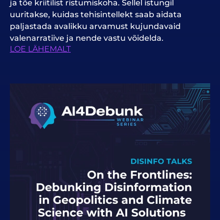
ja tõe kriitilist ristumiskoha. Sellel istungil
uuritakse, kuidas tehisintellekt saab aidata
paljastada avalikku arvamust kujundavaid
valenarratiive ja nende vastu võidelda.
LOE LÄHEMALT