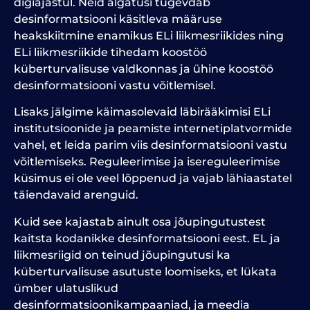
digiajastul. Neid algatusi tugevdab
desinformatsiooni käsitleva määruse
heakskiitmine enamikus ELi liikmesriikides ning
ELi liikmesriikide tihedam koostöö
küberturvalisuse valdkonnas ja ühine koostöö
desinformatsiooni vastu võitlemisel.
Lisaks jälgime käimasolevaid läbirääkimisi ELi
institutsioonide ja peamiste internetiplatvormide
vahel, et leida parim viis desinformatsiooni vastu
võitlemiseks. Reguleerimise ja isereguleerimise
küsimus ei ole veel lõppenud ja vajab lähiaastatel
täiendavaid arenguid.
Kuid see kajastab ainult osa jõupingutustest
kaitsta kodanikke desinformatsiooni eest. EL ja
liikmesriigid on teinud jõupingutusi ka
küberturvalisuse asutuste loomiseks, et lükata
ümber ulatuslikud
desinformatsioonikampaaniad, ja meedia