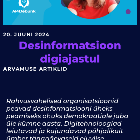
20. JUUNI 2024
Desinformatsioon
digiajastul
ARVAMUSE ARTIKLID
Rahvusvahelised organisatsioonid
peavad desinformatsiooni üheks
peamiseks ohuks demokraatiale juba
üle kümne aasta. Digitehnoloogiad
leiutavad ja kujundavad põhjalikult
ümber tänapäevaseid eluviise,