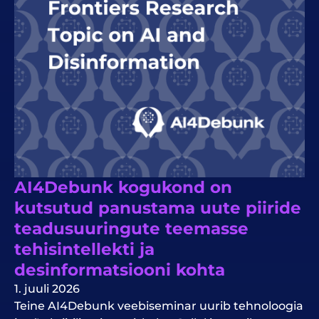
AI4Debunk kogukond on
kutsutud panustama uute piiride
teadusuuringute teemasse
tehisintellekti ja
desinformatsiooni kohta
1. juuli 2026
Teine AI4Debunk veebiseminar uurib tehnoloogia