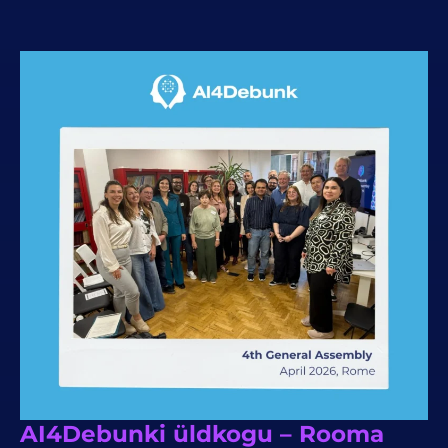
AI4Debunki üldkogu – Rooma