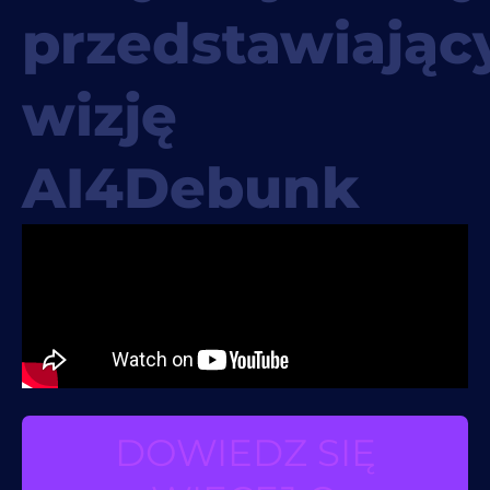
przedstawiając
wizję
AI4Debunk
DOWIEDZ SIĘ