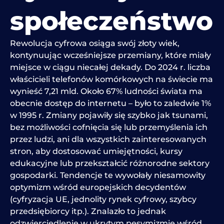
społeczeństwo
Rewolucja cyfrowa osiąga swój złoty wiek,
kontynuując wcześniejsze przemiany, które miały
miejsce w ciągu niecałej dekady. Do 2024 r. liczba
właścicieli telefonów komórkowych na świecie ma
wynieść 7,21 mld. Około 67% ludności świata ma
obecnie dostęp do internetu – było to zaledwie 1%
w 1995 r. Zmiany pojawiły się szybko jak tsunami,
bez możliwości cofnięcia się lub przemyślenia ich
przez ludzi, ani dla wszystkich zainteresowanych
stron, aby dostosować umiejętności, kursy
edukacyjne lub przekształcić różnorodne sektory
gospodarki. Tendencje te wywołały niesamowity
optymizm wśród europejskich decydentów
(cyfryzacja UE, jednolity rynek cyfrowy, szybcy
przedsiębiorcy itp.). Znalazło to jednak
odzwierciedlenie w ukrytym pesymizmie wśród