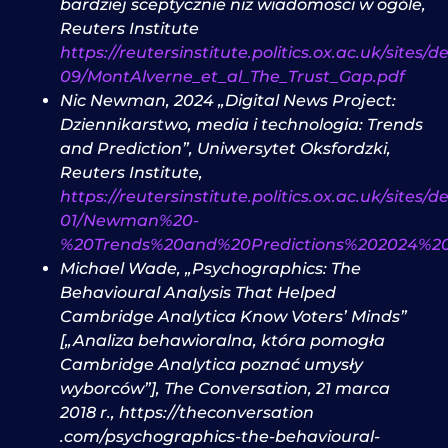
bardziej sceptycznie niż wiadomości w ogóle,
Reuters Institute
https://reutersinstitute.politics.ox.ac.uk/sites/de
09/MontAlverne_et_al_The_Trust_Gap.pdf
Nic Newman, 2024 „Digital News Project:
Dziennikarstwo, media i technologia: Trends
and Prediction”, Uniwersytet Oksfordzki,
Reuters Institute,
https://reutersinstitute.politics.ox.ac.uk/sites/d
01/Newman%20-
%20Trends%20and%20Predictions%202024%20
Michael Wade, „Psychographics: The
Behavioural Analysis That Helped
Cambridge Ana­lytica Know Voters’ Minds”
[„Analiza behawioralna, która pomogła
Cambridge Ana­lytica poznać umysły
wyborców”], The Conversation, 21 marca
2018 r., https://theconversation
.com/psychographics-the-behavioural-